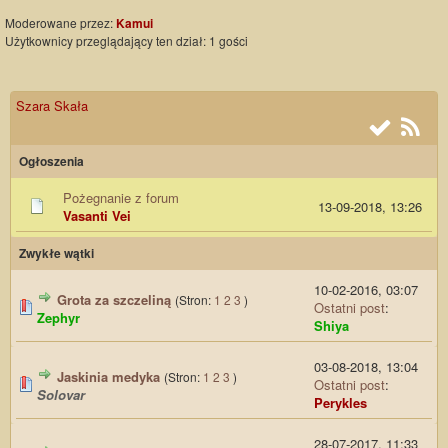
Moderowane przez:
Kamui
Użytkownicy przeglądający ten dział: 1 gości
Szara Skała
Ogłoszenia
Pożegnanie z forum
13-09-2018, 13:26
Vasanti Vei
Zwykłe wątki
10-02-2016, 03:07
Grota za szczeliną
(Stron:
1
2
3
)
Ostatni post
:
Zephyr
Shiya
03-08-2018, 13:04
Jaskinia medyka
(Stron:
1
2
3
)
Ostatni post
:
Solovar
Perykles
28-07-2017, 11:33