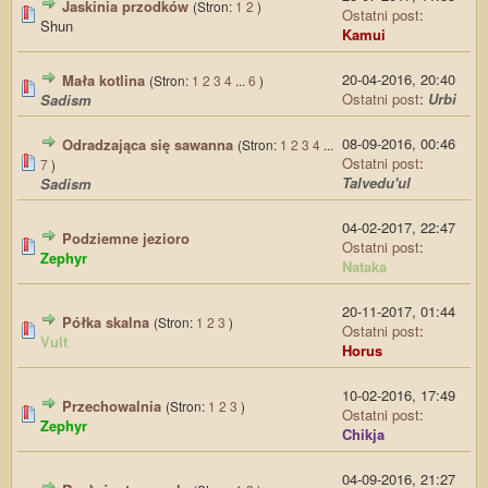
Jaskinia przodków
(Stron:
1
2
)
Ostatni post
:
Shun
Kamui
20-04-2016, 20:40
Mała kotlina
(Stron:
1
2
3
4
...
6
)
Ostatni post
:
Urbi
Sadism
08-09-2016, 00:46
Odradzająca się sawanna
(Stron:
1
2
3
4
...
Ostatni post
:
7
)
Talvedu'ul
Sadism
04-02-2017, 22:47
Podziemne jezioro
Ostatni post
:
Zephyr
Nataka
20-11-2017, 01:44
Półka skalna
(Stron:
1
2
3
)
Ostatni post
:
Vult
Horus
10-02-2016, 17:49
Przechowalnia
(Stron:
1
2
3
)
Ostatni post
:
Zephyr
Chikja
04-09-2016, 21:27