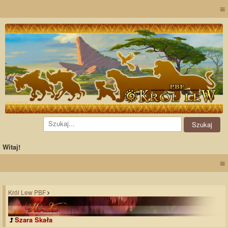
≡
Witaj!
≡
Król Lew PBF
Szara Skała