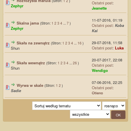
Rozłożysta marula
(Stron:
1
2
)
Ostatni post
:
Zephyr
Jeanette
11-07-2016, 01:19
Skalna jama
(Stron:
1
2
3
4
...
7
)
Ostatni post
:
Koba
Zephyr
Kai
29-07-2018, 11:58
Skała na zewnątrz
(Stron:
1
2
3
4
...
16
)
Ostatni post
:
Luka
Shun
20-07-2017, 22:08
Skała wewnątrz
(Stron:
1
2
3
4
...
26
)
Ostatni post
:
Shun
Wendigo
07-06-2016, 22:25
Wyrwa w skale
(Stron:
1
2
)
Ostatni post
:
Sadie
Otieno