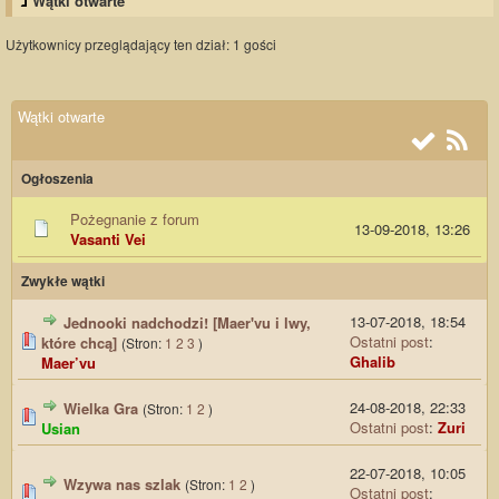
Wątki otwarte
Użytkownicy przeglądający ten dział: 1 gości
Wątki otwarte
Ogłoszenia
Pożegnanie z forum
13-09-2018, 13:26
Vasanti Vei
Zwykłe wątki
13-07-2018, 18:54
Jednooki nadchodzi! [Maer'vu i lwy,
Ostatni post
:
które chcą]
(Stron:
1
2
3
)
Ghalib
Maer’vu
24-08-2018, 22:33
Wielka Gra
(Stron:
1
2
)
Ostatni post
:
Zuri
Usian
22-07-2018, 10:05
Wzywa nas szlak
(Stron:
1
2
)
Ostatni post
: