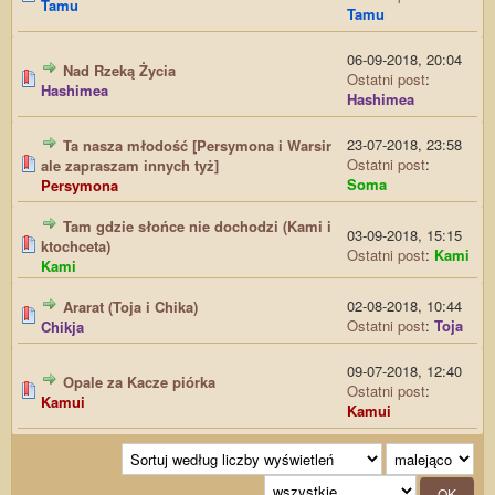
Tamu
Tamu
06-09-2018, 20:04
Nad Rzeką Życia
Ostatni post
:
Hashimea
Hashimea
23-07-2018, 23:58
Ta nasza młodość [Persymona i Warsir
Ostatni post
:
ale zapraszam innych tyż]
Soma
Persymona
Tam gdzie słońce nie dochodzi (Kami i
03-09-2018, 15:15
ktochceta)
Ostatni post
:
Kami
Kami
02-08-2018, 10:44
Ararat (Toja i Chika)
Ostatni post
:
Toja
Chikja
09-07-2018, 12:40
Opale za Kacze piórka
Ostatni post
:
Kamui
Kamui