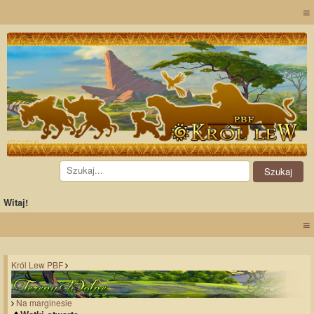
≡
Witaj!
≡
Król Lew PBF
Na marginesie