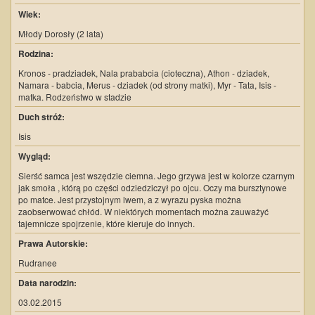
Wiek:
Młody Dorosły (2 lata)
Rodzina:
Kronos - pradziadek, Nala prababcia (cioteczna), Athon - dziadek,
Namara - babcia, Merus - dziadek (od strony matki), Myr - Tata, Isis -
matka. Rodzeństwo w stadzie
Duch stróż:
Isis
Wygląd:
Sierść samca jest wszędzie ciemna. Jego grzywa jest w kolorze czarnym
jak smoła , którą po części odziedziczył po ojcu. Oczy ma bursztynowe
po matce. Jest przystojnym lwem, a z wyrazu pyska można
zaobserwować chłód. W niektórych momentach można zauważyć
tajemnicze spojrzenie, które kieruje do innych.
Prawa Autorskie:
Rudranee
Data narodzin:
03.02.2015