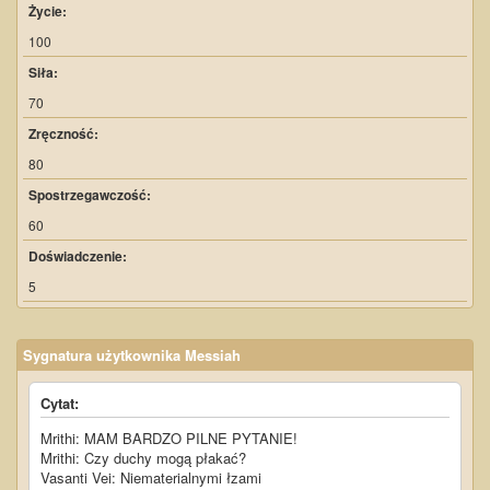
Życie:
100
Siła:
70
Zręczność:
80
Spostrzegawczość:
60
Doświadczenie:
5
Sygnatura użytkownika Messiah
Cytat:
Mrithi: MAM BARDZO PILNE PYTANIE!
Mrithi: Czy duchy mogą płakać?
Vasanti Vei: Niematerialnymi łzami