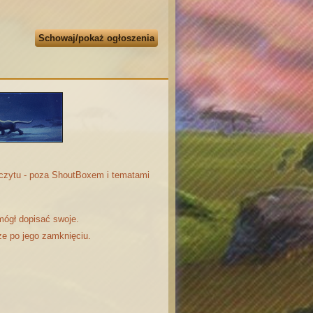
Schowaj/pokaż ogłoszenia
odczytu - poza ShoutBoxem i tematami
mógł dopisać swoje.
że po jego zamknięciu.