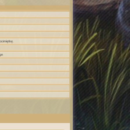
ocimiętkę.
gn