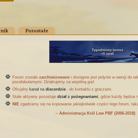
nik
Pozostałe
Tygodniowy bonus
+5 opali
Forum zostało
zarchiwizowane
i dostępne jest jedynie w wersji do 
pozafabularnymi. Dziękujemy za wspólną grę!
Oficjalny
kanał na
discordzie
- do kontaktu z graczami.
Stale aktywny pozostaje
dział z pożegnaniami
, gdzie każdy będzie 
NIE
zgadzamy się na kopiowanie jakiejkolwiek części tego forum, tak
~ Administracja Król Lew PBF (2006-2018)