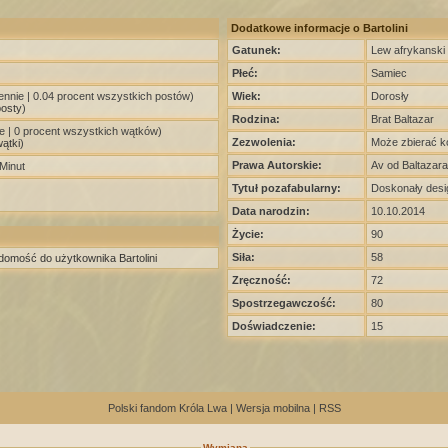
Dodatkowe informacje o Bartolini
Gatunek:
Lew afrykanski
Płeć:
Samiec
ennie | 0.04 procent wszystkich postów)
Wiek:
Dorosły
posty
)
Rodzina:
Brat Baltazar
e | 0 procent wszystkich wątków)
Zezwolenia:
Może zbierać k
ątki
)
Prawa Autorskie:
Av od Baltazara
 Minut
Tytuł pozafabularny:
Doskonały desi
Data narodzin:
10.10.2014
Życie:
90
Siła:
58
domość do użytkownika Bartolini
Zręczność:
72
Spostrzegawczość:
80
Doświadczenie:
15
Polski fandom Króla Lwa
|
Wersja mobilna
|
RSS
Wymiana