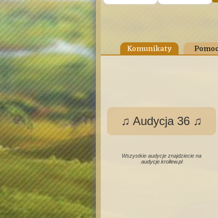
Komunikaty
Pomoc
♫ Audycja 36 ♫
Wszystkie audycje znajdziecie na
audycje.krollew.pl