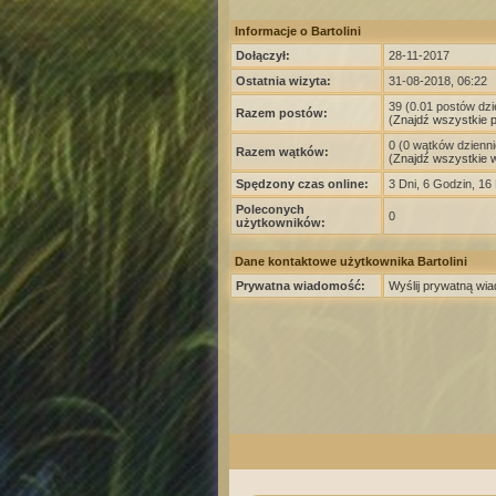
Informacje o Bartolini
Dołączył:
28-11-2017
Ostatnia wizyta:
31-08-2018, 06:22
39 (0.01 postów dzi
Razem postów:
(
Znajdź wszystkie 
0 (0 wątków dzienni
Razem wątków:
(
Znajdź wszystkie w
Spędzony czas online:
3 Dni, 6 Godzin, 16
Poleconych
0
użytkowników:
Dane kontaktowe użytkownika Bartolini
Prywatna wiadomość:
Wyślij prywatną wia