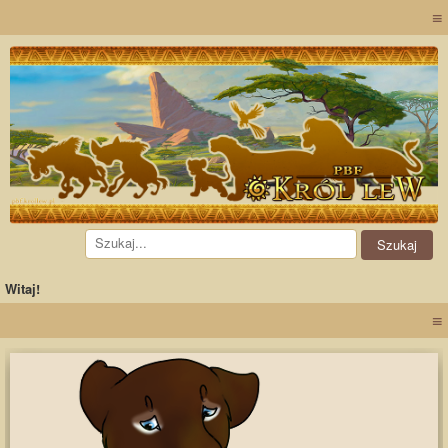
≡
Witaj!
≡