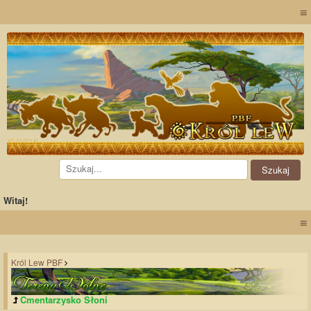
≡
Witaj!
≡
Król Lew PBF
Cmentarzysko Słoni