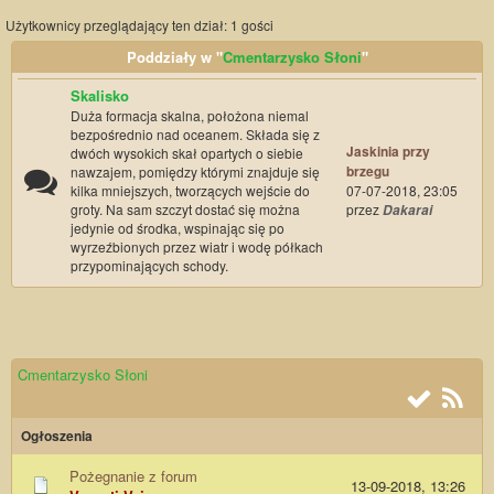
Użytkownicy przeglądający ten dział: 1 gości
Poddziały w "
Cmentarzysko Słoni
"
Skalisko
Duża formacja skalna, położona niemal
bezpośrednio nad oceanem. Składa się z
Jaskinia przy
dwóch wysokich skał opartych o siebie
brzegu
nawzajem, pomiędzy którymi znajduje się
kilka mniejszych, tworzących wejście do
07-07-2018, 23:05
groty. Na sam szczyt dostać się można
przez
Dakarai
jedynie od środka, wspinając się po
wyrzeźbionych przez wiatr i wodę półkach
przypominających schody.
Cmentarzysko Słoni
Ogłoszenia
Pożegnanie z forum
13-09-2018, 13:26