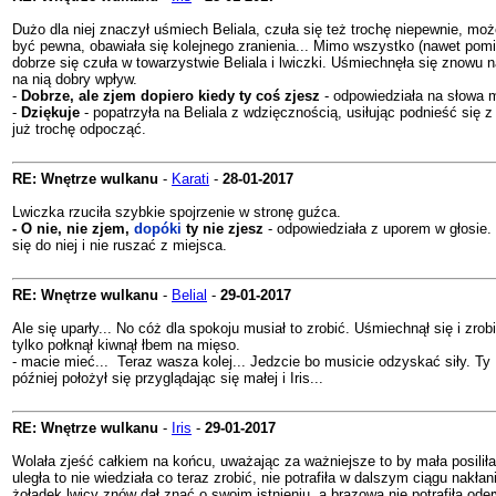
Dużo dla niej znaczył uśmiech Beliala, czuła się też trochę niepewnie, moż
być pewna, obawiała się kolejnego zranienia... Mimo wszystko (nawet pomim
dobrze się czuła w towarzystwie Beliala i lwiczki. Uśmiechnęła się znowu 
na nią dobry wpływ.
-
Dobrze, ale zjem dopiero kiedy ty coś zjesz
- odpowiedziała na słowa m
-
Dziękuje
- popatrzyła na Beliala z wdzięcznością, usiłując podnieść się 
już trochę odpocząć.
RE: Wnętrze wulkanu
-
Karati
-
28-01-2017
Lwiczka rzuciła szybkie spojrzenie w stronę guźca.
- O nie, nie zjem,
dopóki
ty nie zjesz
- odpowiedziała z uporem w głosie. 
się do niej i nie ruszać z miejsca.
RE: Wnętrze wulkanu
-
Belial
-
29-01-2017
Ale się uparły... No cóż dla spokoju musiał to zrobić. Uśmiechnął się i zrob
tylko połknął kiwnął łbem na mięso.
- macie mieć... Teraz wasza kolej... Jedzcie bo musicie odzyskać siły. Ty I
później położył się przyglądając się małej i Iris...
RE: Wnętrze wulkanu
-
Iris
-
29-01-2017
Wolała zjeść całkiem na końcu, uważając za ważniejsze to by mała posiliła 
uległa to nie wiedziała co teraz zrobić, nie potrafiła w dalszym ciągu nakła
żołądek lwicy znów dał znać o swoim istnieniu, a brązowa nie potrafiła ode