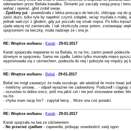
oderwaniem przez Beliala kawałka. Ślinianki już zaczęły swoją pracę i temu 
wahać i opierać, głód zrobił swoje.
-
Zjedźmy już
- powiedziała z lekka prosząco do lwiczki, zbliżając się do 
zjeść dużo, tylko tyle by napełnić czymś żołądek, wciąż myślała o małej, a 
jednak walczyć z głodem, gdy już poczuło się smak mięsa. Po kilku kęsach
zjada więcej niż zamierzała. I tak skończyła zaraz potem, zostawiając więk
spojrzeniem na lwiczkę, miała nadzieje że i ona je.
RE: Wnętrze wulkanu
-
Karati
-
29-01-2017
Karati spojarzała niepewnie to na Beliala, to na Iris, zanim powoli podeszł
dziwnym w spojrzeniu. Sama nie zjadła. Lekko tylko musnęła mięso pyszczk
wyprostowała się z uśmiechem, podeszła do niej i położyła się między jej 
RE: Wnętrze wulkanu
-
Belial
-
29-01-2017
Belial nie mógł zauważyć że mała oszukuje, ale wiedział ile może trwać jed
- mieliśmy umowę... - odparł wyraźnie nie zadowolony. Podszedł i ciągnąc del
- oszustwo to dobra rzecz, jeśli ma jakiś cel i nie jest stosowane wobec bl
na Iris
- chyba mam rację Iris? - zapytał lwicę... Może ona coś poradzi.
RE: Wnętrze wulkanu
-
Karati
-
29-01-2017
Karati spojrzała na lwa ze zdziwieniem.
- No przecież zjadłam
- zapewniła, próbując oswobodzić swój ogon.