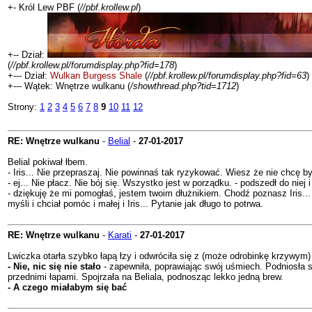
+- Król Lew PBF (
//pbf.krollew.pl
)
+-- Dział:
(
//pbf.krollew.pl/forumdisplay.php?fid=178
)
+--- Dział:
Wulkan Burgess Shale
(
//pbf.krollew.pl/forumdisplay.php?fid=63
)
+--- Wątek: Wnętrze wulkanu (
/showthread.php?tid=1712
)
Strony:
1
2
3
4
5
6
7
8
9
10
11
12
RE: Wnętrze wulkanu
-
Belial
-
27-01-2017
Belial pokiwał łbem.
- Iris... Nie przepraszaj. Nie powinnaś tak ryzykować. Wiesz że nie chcę by
- ej... Nie płacz. Nie bój się. Wszystko jest w porządku. - podszedł do niej
- dziękuję że mi pomogłaś, jestem twoim dłużnikiem. Chodź poznasz Iris... I 
myśli i chciał pomóc i małej i Iris... Pytanie jak długo to potrwa.
RE: Wnętrze wulkanu
-
Karati
-
27-01-2017
Lwiczka otarła szybko łapą łzy i odwróciła się z (może odrobinkę krzywy
- Nie, nic się nie stało
- zapewniła, poprawiając swój uśmiech. Podniosła się
przednimi łapami. Spojrzała na Beliala, podnosząc lekko jedną brew.
- A czego miałabym się bać