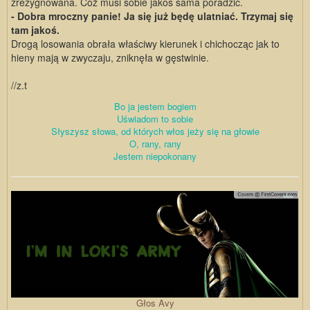
zrezygnowana. Cóż musi sobie jakoś sama poradzić.
- Dobra mroczny panie! Ja się już będę ulatniać. Trzymaj się
tam jakoś.
Drogą losowania obrała właściwy kierunek i chichocząc jak to
hieny mają w zwyczaju, zniknęła w gęstwinie.
//z.t
Bo ja jestem bogiem
Uświadom to sobie
Słyszysz słowa, od których włos jeży się na głowie
O, rany, rany
Jestem niepokonany
Głos Avy