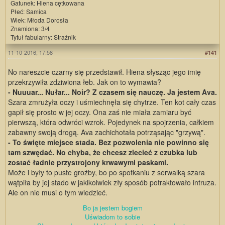
Gatunek: Hiena cętkowana
Płeć: Samica
Wiek: Młoda Dorosła
Znamiona: 3/4
Tytuł fabularny: Strażnik
11-10-2016, 17:58
#141
No nareszcie czarny się przedstawił. Hiena słysząc jego imię
przekrzywiła zdziwiona łeb. Jak on to wymawia?
- Nuuuar... Nułar... Noir? Z czasem się nauczę. Ja jestem Ava.
Szara zmrużyła oczy i uśmiechnęła się chytrze. Ten kot cały czas
gapił się prosto w jej oczy. Ona zaś nie miała zamiaru być
pierwszą, która odwróci wzrok. Pojedynek na spojrzenia, całkiem
zabawny swoją drogą. Ava zachichotała potrząsając "grzywą".
- To święte miejsce stada. Bez pozwolenia nie powinno się
tam szwędać. No chyba, że chcesz zlecieć z czubka lub
zostać ładnie przystrojony krwawymi paskami.
Może i były to puste groźby, bo po spotkaniu z serwalką szara
wątpiła by jej stado w jakikolwiek zły sposób potraktowało intruza.
Ale on nie musi o tym wiedzieć.
Bo ja jestem bogiem
Uświadom to sobie