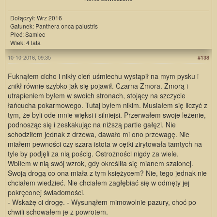
Dołączył: Wrz 2016
Gatunek: Panthera onca palustris
Płeć: Samiec
Wiek: 4 lata
10-10-2016, 09:35
#138
Fuknąłem cicho i nikły cień uśmiechu wystąpił na mym pysku i
znikł równie szybko jak się pojawił. Czarna Zmora. Zmorą i
utrapieniem byłem w swoich stronach, stojący na szczycie
łańcucha pokarmowego. Tutaj byłem nikim. Musiałem się liczyć z
tym, że byli ode mnie więksi i silniejsi. Przerwałem swoje leżenie,
podnosząc się i zeskakując na niższą partie gałęzi. Nie
schodziłem jednak z drzewa, dawało mi ono przewagę. Nie
miałem pewności czy szara istota w cętki zirytowała tamtych na
tyle by podjęli za nią pościg. Ostrożności nigdy za wiele.
Wbiłem w nią swój wzrok, gdy określiła się mianem szalonej.
Swoją drogą co ona miała z tym księżycem? Nie, tego jednak nie
chciałem wiedzieć. Nie chciałem zagłębiać się w odmęty jej
pokręconej świadomości.
- Wskażę ci drogę. - Wysunąłem mimowolnie pazury, choć po
chwili schowałem je z powrotem.