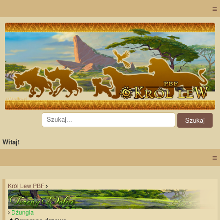
≡
Witaj!
≡
Król Lew PBF
Dżungla