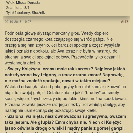
Wiek: Młoda Dorosła
Znamiona: 3/4
Tytuł fabularny: Strażnik
09-10-2016, 19:27
#137
Podniosła głowę słysząc markotny głos. Wtedy dopiero
dostrzegła czarnego kota czającego się wśród gałęzi. Nie
przejęła się nim zbytnio. Jej bardziej spokojna część wysyłała
jakieś oznaki niepokoju, ale Ava teraz nie była w nastroju do
słuchania swojej spokojnej połowy. Przewróciła tylko oczami i
westchnęła głośno.
- Święty Księżycu, czemu mnie tak karzesz? Najpierw jakieś
nabzdyczone lwy i tigony, a teraz czarna zmora! Naprawdę,
nie można znaleźć spokoju, nawet w takim miejscu?
Wstała i odsunęła się od pnia, gdyby ten miał zamiar skoczyć na
nią z tej swojej gałęzi. Ostatecznie to jakiś "brudny" od smoły
kocur, więc różnych rzeczy się po takim kimś można spodziewać.
Przeanalizowała jeszcze raz jego niezbyt rozwiniętą obelgę, aby
następnie uśmiechnąć się pokazując swoje kiełki.
- Szalona, walnięta, niezrównoważona i agresywna, owszem
taka jestem. Ale głupia? Emm chyba nie. Niech ci Księżyc
jasno oświetla drogę o wielki i mądry panie z górnej gałęzi.