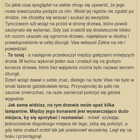
Co jakiś czas spoglądał na siebie chcąc się upewnić, że jego
nowa towarzyszka podąża za nim. Wolał jej nigdzie nie zgubić po
drodze, nie chciałby się wracać i szukać jej wszędzie.
Tymczasem szli wciąż na przód w stronę drzewa, które powoli
zaczynało się wyłaniać. Gdy zaś znaleźli się dostatecznie blisko
ich oczom ukazało się ogromne drzewo, największe w okolicy i
prawdopodobnie w całej dżungli. Visa wskazał Zalice na nie i
powiedział:
-
To tutaj
- a następnie przeskoczył między gałęziami mniejszych
drzew. W końcu wykonał jeden sus i znalazł się na grubym
konarze drzewa, które bez wątpienia można było nazwać sercem
dżungli.
Dzień wciąż dawał o sobie znać, dlatego na razie Visie nie było w
smak łażenie gdziekolwiek teraz. Przynajmniej do póki nie
zacznie zmierzchać, na razie zamierzał położyć się gdzieś
wygodnie.
-
Jak sama widzisz, na tym drzewie może spać kilka
lampartów. Między jego konarami jest wystarczająco dużo
miejsca, by się spotykać i rozmawiać
- mówił szukając
jednocześnie dogodnego miejsca do tego, żeby się położyć, a
gdy takie znalazł zrobił tak jak postanowił wcześniej. Legł się na
boku i przeciągnął.