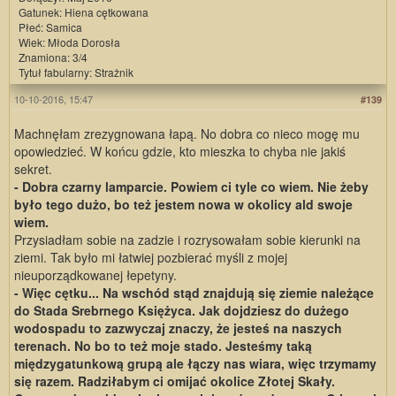
Gatunek: Hiena cętkowana
Płeć: Samica
Wiek: Młoda Dorosła
Znamiona: 3/4
Tytuł fabularny: Strażnik
10-10-2016, 15:47
#139
Machnęłam zrezygnowana łapą. No dobra co nieco mogę mu
opowiedzieć. W końcu gdzie, kto mieszka to chyba nie jakiś
sekret.
- Dobra czarny lamparcie. Powiem ci tyle co wiem. Nie żeby
było tego dużo, bo też jestem nowa w okolicy ald swoje
wiem.
Przysiadłam sobie na zadzie i rozrysowałam sobie kierunki na
ziemi. Tak było mi łatwiej pozbierać myśli z mojej
nieuporządkowanej łepetyny.
- Więc cętku... Na wschód stąd znajdują się ziemie należące
do Stada Srebrnego Księżyca. Jak dojdziesz do dużego
wodospadu to zazwyczaj znaczy, że jesteś na naszych
terenach. No bo to też moje stado. Jesteśmy taką
międzygatunkową grupą ale łączy nas wiara, więc trzymamy
się razem. Radziłabym ci omijać okolice Złotej Skały.