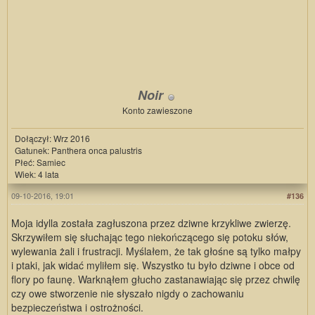
Noir
Konto zawieszone
Dołączył: Wrz 2016
Gatunek: Panthera onca palustris
Płeć: Samiec
Wiek: 4 lata
09-10-2016, 19:01
#136
Moja idylla została zagłuszona przez dziwne krzykliwe zwierzę.
Skrzywiłem się słuchając tego niekończącego się potoku słów,
wylewania żali i frustracji. Myślałem, że tak głośne są tylko małpy
i ptaki, jak widać myliłem się. Wszystko tu było dziwne i obce od
flory po faunę. Warknąłem głucho zastanawiając się przez chwilę
czy owe stworzenie nie słyszało nigdy o zachowaniu
bezpieczeństwa i ostrożności.