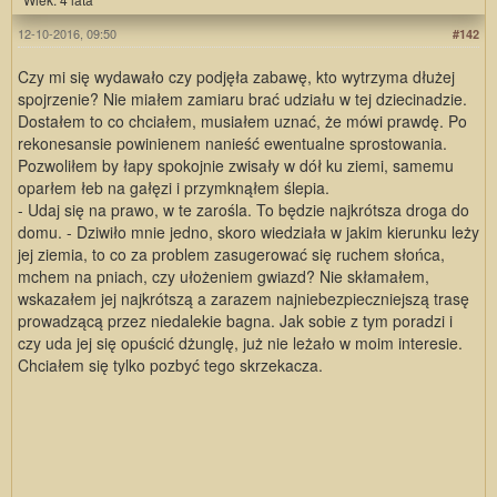
12-10-2016, 09:50
#142
Czy mi się wydawało czy podjęła zabawę, kto wytrzyma dłużej
spojrzenie? Nie miałem zamiaru brać udziału w tej dziecinadzie.
Dostałem to co chciałem, musiałem uznać, że mówi prawdę. Po
rekonesansie powinienem nanieść ewentualne sprostowania.
Pozwoliłem by łapy spokojnie zwisały w dół ku ziemi, samemu
oparłem łeb na gałęzi i przymknąłem ślepia.
- Udaj się na prawo, w te zarośla. To będzie najkrótsza droga do
domu. - Dziwiło mnie jedno, skoro wiedziała w jakim kierunku leży
jej ziemia, to co za problem zasugerować się ruchem słońca,
mchem na pniach, czy ułożeniem gwiazd? Nie skłamałem,
wskazałem jej najkrótszą a zarazem najniebezpieczniejszą trasę
prowadzącą przez niedalekie bagna. Jak sobie z tym poradzi i
czy uda jej się opuścić dżunglę, już nie leżało w moim interesie.
Chciałem się tylko pozbyć tego skrzekacza.