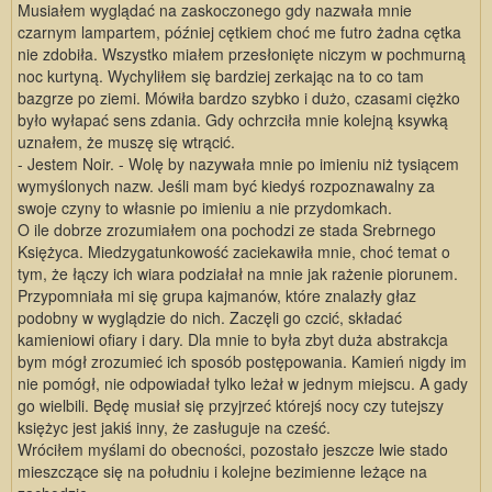
Musiałem wyglądać na zaskoczonego gdy nazwała mnie
czarnym lampartem, później cętkiem choć me futro żadna cętka
nie zdobiła. Wszystko miałem przesłonięte niczym w pochmurną
noc kurtyną. Wychyliłem się bardziej zerkając na to co tam
bazgrze po ziemi. Mówiła bardzo szybko i dużo, czasami ciężko
było wyłapać sens zdania. Gdy ochrzciła mnie kolejną ksywką
uznałem, że muszę się wtrącić.
- Jestem Noir. - Wolę by nazywała mnie po imieniu niż tysiącem
wymyślonych nazw. Jeśli mam być kiedyś rozpoznawalny za
swoje czyny to własnie po imieniu a nie przydomkach.
O ile dobrze zrozumiałem ona pochodzi ze stada Srebrnego
Księżyca. Miedzygatunkowość zaciekawiła mnie, choć temat o
tym, że łączy ich wiara podziałał na mnie jak rażenie piorunem.
Przypomniała mi się grupa kajmanów, które znalazły głaz
podobny w wyglądzie do nich. Zaczęli go czcić, składać
kamieniowi ofiary i dary. Dla mnie to była zbyt duża abstrakcja
bym mógł zrozumieć ich sposób postępowania. Kamień nigdy im
nie pomógł, nie odpowiadał tylko leżał w jednym miejscu. A gady
go wielbili. Będę musiał się przyjrzeć którejś nocy czy tutejszy
księżyc jest jakiś inny, że zasługuje na cześć.
Wróciłem myślami do obecności, pozostało jeszcze lwie stado
mieszczące się na południu i kolejne bezimienne leżące na