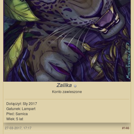
Zalika
Konto zawieszone
Dołączył: Sty 2017
Gatunek: Lampart
Płeć: Samica
Wiek: 5 lat
27-03-2017, 17:17
#146