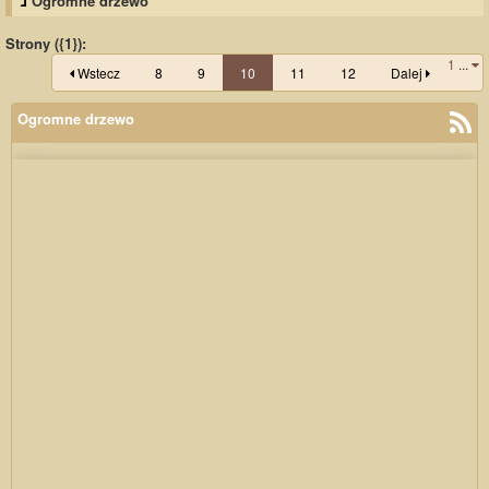
Ogromne drzewo
Strony ({1}):
1
...
Wstecz
8
9
10
11
12
Dalej
Ogromne drzewo