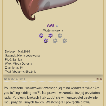
Ava
Wtajemniczony
Dołączył: Maj 2016
Gatunek: Hiena cętkowana
Płeć: Samica
Wiek: Młoda Dorosła
Znamiona: 3/4
Tytuł fabularny: Strażnik
12-10-2016, 18:14
#143
Po usłyszeniu wskazówek czarnego jej mina wyrażała tylko "Are
you fu**ing kidding me?". Na prawo i w zarośla, też jej przydatna
rada. Po pięciu krokach i tak zgubi się w nieprzebytej gęstwinie
liści, pnączy i innych takich. Westchnęła i pokręciła głową,