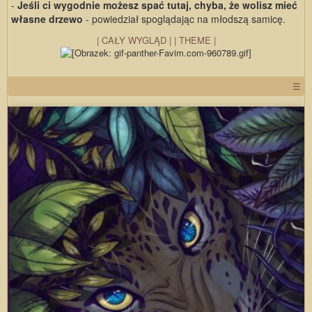
-
Jeśli ci wygodnie możesz spać tutaj, chyba, że wolisz mieć
własne drzewo
- powiedział spoglądając na młodszą samicę.
| CAŁY WYGLĄD |
| THEME |
☰