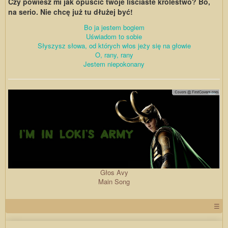
Czy powiesz mi jak opuścić twoje liściaste królestwo? Bo,
na serio. Nie chcę już tu dłużej być!
Bo ja jestem bogiem
Uświadom to sobie
Słyszysz słowa, od których włos jeży się na głowie
O, rany, rany
Jestem niepokonany
Głos Avy
Main Song
☰