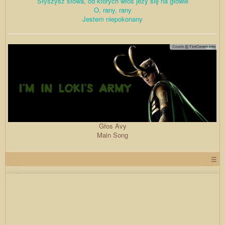
Słyszysz słowa, od których włos jeży się na głowie
O, rany, rany
Jestem niepokonany
Głos Avy
Main Song
☰