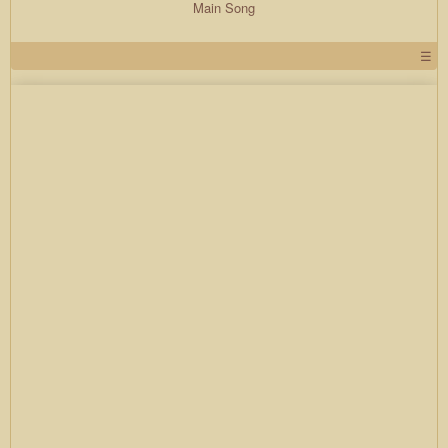
Main Song
☰