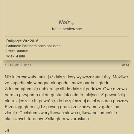
Noir
Konto zawieszone
Dołączył: Wrz 2016
Gatunek: Panthera onca palustris
Płeć: Samiec
Wiek: 4 lata
15-10-2016, 12:14
#144
Nie interesowały mnie już dalsze losy wyszczekanej Avy. Możliwe,
że zapadła się w bagna nieopodal, może padła z głodu.
Zdrzemnąłem się nabierając sił do dalszej podróży. Owe drzewo
bardzo przypadło mi do gustu, jak całe to miejsce. Z pewnością
nie raz jeszcze tu powrócę, do bezpiecznej ostoi w sercu puszczy.
Przeciągnąłem się i z pewną gracją zeskoczyłem z gałęzi na
ziemię. Chciałem zweryfikować słowa cętkowanej odnośnie
okolicznych terenów. Zniknąłem w zaroślach.
z/t