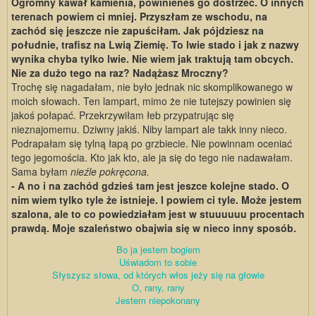
Ogromny kawał kamienia, powinieneś go dostrzec. O innych
terenach powiem ci mniej. Przyszłam ze wschodu, na
zachód się jeszcze nie zapuściłam. Jak pójdziesz na
południe, trafisz na Lwią Ziemię. To lwie stado i jak z nazwy
wynika chyba tylko lwie. Nie wiem jak traktują tam obcych.
Nie za dużo tego na raz? Nadążasz Mroczny?
Trochę się nagadałam, nie było jednak nic skomplikowanego w
moich słowach. Ten lampart, mimo że nie tutejszy powinien się
jakoś połapać. Przekrzywiłam łeb przypatrując się
nieznajomemu. Dziwny jakiś. Niby lampart ale takk inny nieco.
Podrapałam się tylną łapą po grzbiecie. Nie powinnam oceniać
tego jegomościa. Kto jak kto, ale ja się do tego nie nadawałam.
Sama byłam
nieźle pokręcona.
- A no i na zachód gdzieś tam jest jeszce kolejne stado. O
nim wiem tylko tyle że istnieje. I powiem ci tyle. Może jestem
szalona, ale to co powiedziałam jest w stuuuuuu procentach
prawdą. Moje szaleństwo obajwia się w nieco inny sposób.
Bo ja jestem bogiem
Uświadom to sobie
Słyszysz słowa, od których włos jeży się na głowie
O, rany, rany
Jestem niepokonany