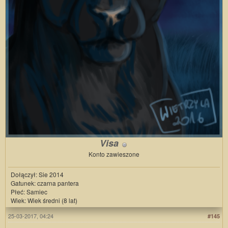
Visa
Konto zawieszone
Dołączył: Sie 2014
Gatunek: czarna pantera
Płeć: Samiec
Wiek: Wiek średni (8 lat)
25-03-2017, 04:24
#145