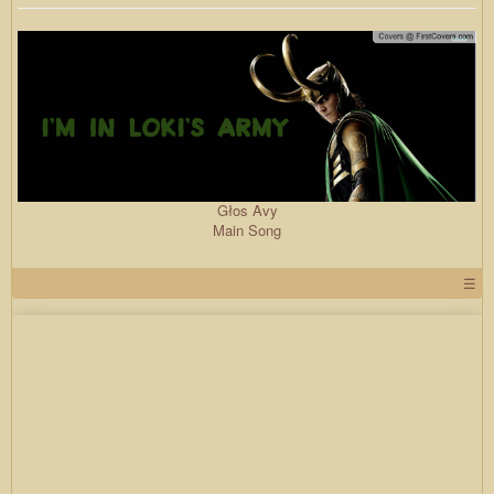
Głos Avy
Main Song
☰