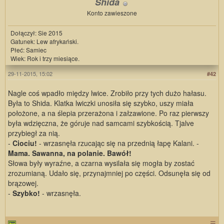
Shida
Konto zawieszone
Dołączył: Sie 2015
Gatunek: Lew afrykański.
Płeć: Samiec
Wiek: Rok i trzy miesiące.
29-11-2015, 15:02
#42
Nagle coś wpadło między lwice. Zrobiło przy tych dużo hałasu.
Była to Shida. Klatka lwiczki unosiła się szybko, uszy miała
położone, a na ślepia przerażona i załzawione. Po raz pierwszy
była wdzięczna, że góruje nad samcami szybkością. Tjalve
przybiegł za nią.
-
Ciociu!
- wrzasnęła rzucając się na przednią łapę Kalani. -
Mama. Sawanna, na polanie. Bawół!
Słowa były wyraźne, a czarna wysilała się mogła by zostać
zrozumianą. Udało się, przynajmniej po części. Odsunęła się od
brązowej.
-
Szybko!
- wrzasnęła.
☰