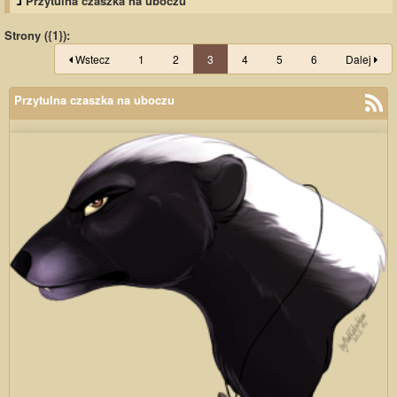
Przytulna czaszka na uboczu
Strony ({1}):
Wstecz
1
2
3
4
5
6
Dalej
Przytulna czaszka na uboczu