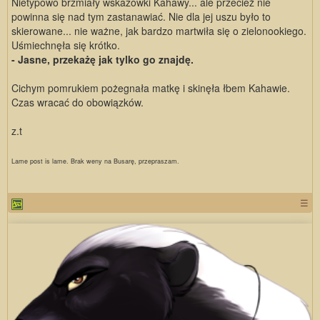
Nietypowo brzmiały wskazówki Kahawy... ale przecież nie
powinna się nad tym zastanawiać. Nie dla jej uszu było to
skierowane... nie ważne, jak bardzo martwiła się o zielonookiego.
Uśmiechnęła się krótko.
- Jasne, przekażę jak tylko go znajdę.
Cichym pomrukiem pożegnała matkę i skinęła łbem Kahawie.
Czas wracać do obowiązków.
z.t
Lame post is lame. Brak weny na Busarę, przepraszam.
☰