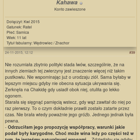
Kahawa
Konto zawieszone
Dołączył: Kwi 2015
Gatunek: Ratel
Płeć: Samica
Wiek: 11 lat
Tytuł fabularny: Wędrowiec / Znachor
24-11-2015, 12:12
#39
Nie rozumiała zbytnio polityki stada lwów, szczególnie, że na
innych ziemiach tej zwierzyny jest znaczenie więcej niż takim
pustkowiu. Nie wspominając już o urodzaju ziół. Sama byłaby w
lepszym miejscu gdyby nie obecna sytuacja ukrywania się.
Zerknęła na Chakidę gdy usiadł obok niej, otuliła go lekko
ogonem.
Starała się sięgnąć pamięcią wstecz, gdy wąż zawitał do niej po
raz pierwszy. To o czym dokładnie prawili zostało zatarte przez
czas. Nie brała wtedy poważnie jego gróźb. Jednego jednak była
pewna.
-
Odrzuciłam jego propozycję współpracy, warunki jakie
podał były karygodne. Choć może wina leży po części też w
tym, że jesteśmy naturalnymi wrogami.
- Zdziwiłaby się gdyby