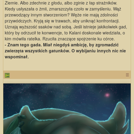
Ziemie. Albo zdechnie z głodu, albo zginie z łap strażników.
Kiedy usłyszała o żmii, zmarszczyła czoło w zamyśleniu. Wąż
przewodzący innym stworzeniom? Węże nie mają zdolności
przywódczych. Kryją się w trawach, aby uniknąć konfrontacji.
Uznają wyższość ssaków nad sobą. Jeśli istnieje jakikolwiek gad,
który by odrzucił te konwencje, to Kalani doskonale wiedziała, o
kim mówiła ratelka. Rzuciła znaczące spojrzenie ku córce.
- Znam tego gada. Miał niegdyś ambicję, by zgromadzić
zwierzęta wszystkich gatunków. O wybijaniu innych nic nie
wspominał.
☰