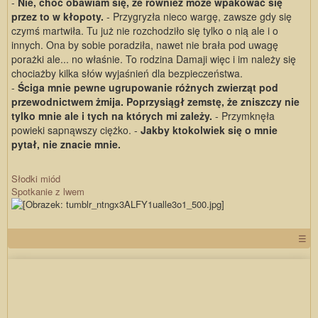
-
Nie, choć obawiam się, że również może wpakować się
przez to w kłopoty.
- Przygryzła nieco wargę, zawsze gdy się
czymś martwiła. Tu już nie rozchodziło się tylko o nią ale i o
innych. Ona by sobie poradziła, nawet nie brała pod uwagę
porażki ale... no właśnie. To rodzina Damaji więc i im należy się
chociażby kilka słów wyjaśnień dla bezpieczeństwa.
-
Ściga mnie pewne ugrupowanie różnych zwierząt pod
przewodnictwem żmija. Poprzysiągł zemstę, że zniszczy nie
tylko mnie ale i tych na których mi zależy.
- Przymknęła
powieki sapnąwszy ciężko. -
Jakby ktokolwiek się o mnie
pytał, nie znacie mnie.
Słodki miód
Spotkanie z lwem
☰