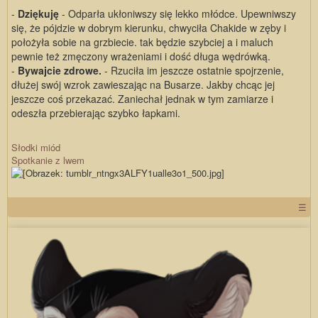
-
Dziękuję
- Odparła ukłoniwszy się lekko młódce. Upewniwszy
się, że pójdzie w dobrym kierunku, chwyciła Chakide w zęby i
położyła sobie na grzbiecie. tak będzie szybciej a i maluch
pewnie też zmęczony wrażeniami i dość długa wędrówką.
-
Bywajcie zdrowe.
- Rzuciła im jeszcze ostatnie spojrzenie,
dłużej swój wzrok zawieszając na Busarze. Jakby chcąc jej
jeszcze coś przekazać. Zaniechał jednak w tym zamiarze i
odeszła przebierając szybko łapkami.
Słodki miód
Spotkanie z lwem
☰