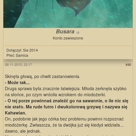
Busara
Konto zawieszone
Dołączył: Sie 2014
Płeć: Samica
26-11-2015, 23:17
#40
Skinęła głową, po chwili zastanowienia.
- Może tak...
Druga sprawa była znacznie łatwiejsza. Młoda zerknęła szybko
na słońce, po czym wróciła wzrokiem do miodożerki.
- O tej porze powinnaś znaleźć go na sawannie, o ile nic się
nie stało. Ma rude futro i dwukolorową grzywę i nazywa się
Kahawian.
On, podobnie jak jego córka bez problemu powinni rozpoznać
miodożerkę. Zwłaszcza, że ta dwójka już się kiedyś widziała...
dawno, ale jednak.