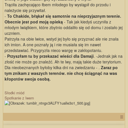
Trąciła zachęcająco łbem młodego by wystąpił do przodu i
należycie się przywitał.
-
To Chakide, błąkał się samotnie na nieprzyjaznym terenie.
Obecnie jest pod moją opieką
- Tak jak kiedyś uczyniła z
młodym lwiątkiem, które zbytnio oddaliło się od domu i zostało jej
uczniem.
Patrzyła na obie lwice, wstyd jej było się przyznać ale nie znała
ich imion. A one poznały ją i nie musiała się im nawet
przedstawiać. Przygryzła nieco wargę w zakłopotaniu.
-
Przyszłam tu by przekazać wieści dla Damaji
. -Jednak jak na
złość nie może go znaleźć. Ah te lwy, mają takie duże terytorium.
Dla nieobeznanych byłoby kilka dni na zwiedzaniu - .
Zaraz po
tym znikam z waszych terenów. nie chcę ściągnąć na was
kłopotów swoja osobą.
Słodki miód
Spotkanie z lwem
☰