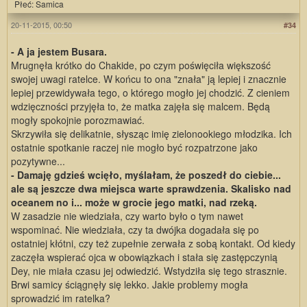
Płeć: Samica
20-11-2015, 00:50
#34
- A ja jestem Busara.
Mrugnęła krótko do Chakide, po czym poświęciła większość
swojej uwagi ratelce. W końcu to ona "znała" ją lepiej i znacznie
lepiej przewidywała tego, o którego mogło jej chodzić. Z cieniem
wdzięczności przyjęła to, że matka zajęła się malcem. Będą
mogły spokojnie porozmawiać.
Skrzywiła się delikatnie, słysząc imię zielonookiego młodzika. Ich
ostatnie spotkanie raczej nie mogło być rozpatrzone jako
pozytywne...
- Damaję gdzieś wcięło, myślałam, że poszedł do ciebie...
ale są jeszcze dwa miejsca warte sprawdzenia. Skalisko nad
oceanem no i... może w grocie jego matki, nad rzeką.
W zasadzie nie wiedziała, czy warto było o tym nawet
wspominać. Nie wiedziała, czy ta dwójka dogadała się po
ostatniej kłótni, czy też zupełnie zerwała z sobą kontakt. Od kiedy
zaczęła wspierać ojca w obowiązkach i stała się zastępczynią
Dey, nie miała czasu jej odwiedzić. Wstydziła się tego strasznie.
Brwi samicy ściągnęły się lekko. Jakie problemy mogła
sprowadzić im ratelka?