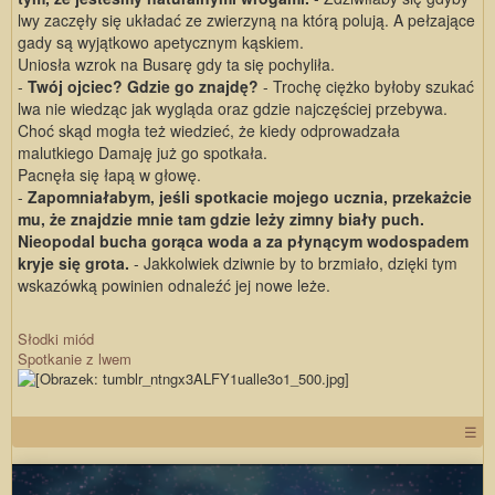
lwy zaczęły się układać ze zwierzyną na którą polują. A pełzające
gady są wyjątkowo apetycznym kąskiem.
Uniosła wzrok na Busarę gdy ta się pochyliła.
-
Twój ojciec? Gdzie go znajdę?
- Trochę ciężko byłoby szukać
lwa nie wiedząc jak wygląda oraz gdzie najczęściej przebywa.
Choć skąd mogła też wiedzieć, że kiedy odprowadzała
malutkiego Damaję już go spotkała.
Pacnęła się łapą w głowę.
-
Zapomniałabym, jeśli spotkacie mojego ucznia, przekażcie
mu, że znajdzie mnie tam gdzie leży zimny biały puch.
Nieopodal bucha gorąca woda a za płynącym wodospadem
kryje się grota.
- Jakkolwiek dziwnie by to brzmiało, dzięki tym
wskazówką powinien odnaleźć jej nowe leże.
Słodki miód
Spotkanie z lwem
☰