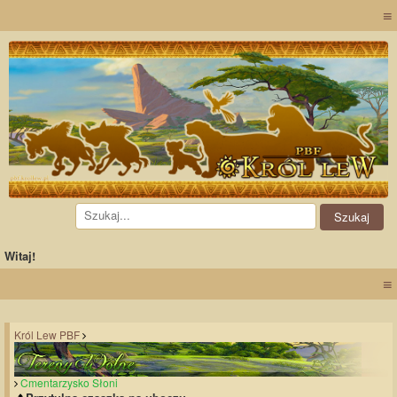
≡
Witaj!
≡
Król Lew PBF
Cmentarzysko Słoni