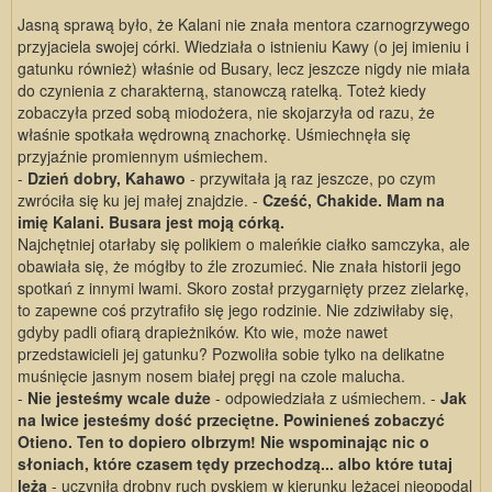
Jasną sprawą było, że Kalani nie znała mentora czarnogrzywego
przyjaciela swojej córki. Wiedziała o istnieniu Kawy (o jej imieniu i
gatunku również) właśnie od Busary, lecz jeszcze nigdy nie miała
do czynienia z charakterną, stanowczą ratelką. Toteż kiedy
zobaczyła przed sobą miodożera, nie skojarzyła od razu, że
właśnie spotkała wędrowną znachorkę. Uśmiechnęła się
przyjaźnie promiennym uśmiechem.
-
Dzień dobry, Kahawo
- przywitała ją raz jeszcze, po czym
zwróciła się ku jej małej znajdzie. -
Cześć, Chakide. Mam na
imię Kalani. Busara jest moją córką.
Najchętniej otarłaby się polikiem o maleńkie ciałko samczyka, ale
obawiała się, że mógłby to źle zrozumieć. Nie znała historii jego
spotkań z innymi lwami. Skoro został przygarnięty przez zielarkę,
to zapewne coś przytrafiło się jego rodzinie. Nie zdziwiłaby się,
gdyby padli ofiarą drapieżników. Kto wie, może nawet
przedstawicieli jej gatunku? Pozwoliła sobie tylko na delikatne
muśnięcie jasnym nosem białej pręgi na czole malucha.
-
Nie jesteśmy wcale duże
- odpowiedziała z uśmiechem. -
Jak
na lwice jesteśmy dość przeciętne. Powinieneś zobaczyć
Otieno. Ten to dopiero olbrzym! Nie wspominając nic o
słoniach, które czasem tędy przechodzą... albo które tutaj
leżą
- uczyniła drobny ruch pyskiem w kierunku leżącej nieopodal