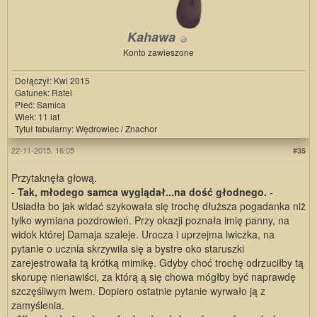
Kahawa
Konto zawieszone
Dołączył: Kwi 2015
Gatunek: Ratel
Płeć: Samica
Wiek: 11 lat
Tytuł fabularny: Wędrowiec / Znachor
22-11-2015, 16:05
#35
Przytaknęła głową.
-
Tak, młodego samca wyglądał...na dość głodnego.
-
Usiadła bo jak widać szykowała się trochę dłuższa pogadanka niż
tylko wymiana pozdrowień. Przy okazji poznała imię panny, na
widok której Damaja szaleje. Urocza i uprzejma lwiczka, na
pytanie o ucznia skrzywiła się a bystre oko staruszki
zarejestrowała tą krótką mimikę. Gdyby choć trochę odrzuciłby tą
skorupę nienawiści, za którą ą się chowa mógłby być naprawdę
szczęśliwym lwem. Dopiero ostatnie pytanie wyrwało ją z
zamyślenia.