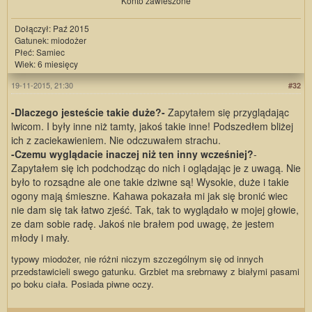
Konto zawieszone
Dołączył: Paź 2015
Gatunek: miodożer
Płeć: Samiec
Wiek: 6 miesięcy
19-11-2015, 21:30
#32
-Dlaczego jesteście takie duże?-
Zapytałem się przyglądając
lwicom. I były inne niż tamty, jakoś takie inne! Podszedłem bliżej
ich z zaciekawieniem. Nie odczuwałem strachu.
-Czemu wyglądacie inaczej niż ten inny wcześniej?
-
Zapytałem się ich podchodząc do nich i oglądając je z uwagą. Nie
było to rozsądne ale one takie dziwne są! Wysokie, duże i takie
ogony mają śmieszne. Kahawa pokazała mi jak się bronić wiec
nie dam się tak łatwo zjeść. Tak, tak to wyglądało w mojej głowie,
ze dam sobie radę. Jakoś nie brałem pod uwagę, że jestem
młody i mały.
typowy miodożer, nie różni niczym szczególnym się od innych
przedstawicieli swego gatunku. Grzbiet ma srebrnawy z białymi pasami
po boku ciała. Posiada piwne oczy.