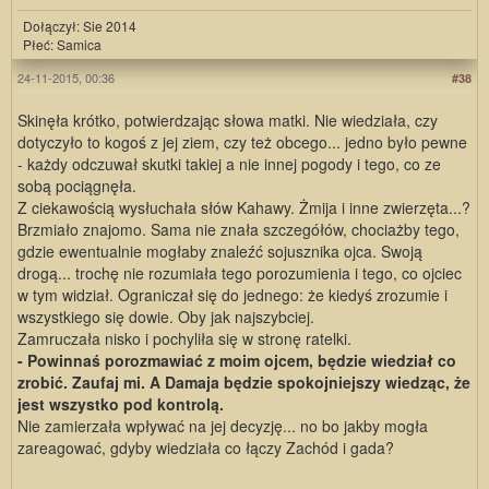
Dołączył: Sie 2014
Płeć: Samica
24-11-2015, 00:36
#38
Skinęła krótko, potwierdzając słowa matki. Nie wiedziała, czy
dotyczyło to kogoś z jej ziem, czy też obcego... jedno było pewne
- każdy odczuwał skutki takiej a nie innej pogody i tego, co ze
sobą pociągnęła.
Z ciekawością wysłuchała słów Kahawy. Żmija i inne zwierzęta...?
Brzmiało znajomo. Sama nie znała szczegółów, chociażby tego,
gdzie ewentualnie mogłaby znaleźć sojusznika ojca. Swoją
drogą... trochę nie rozumiała tego porozumienia i tego, co ojciec
w tym widział. Ograniczał się do jednego: że kiedyś zrozumie i
wszystkiego się dowie. Oby jak najszybciej.
Zamruczała nisko i pochyliła się w stronę ratelki.
- Powinnaś porozmawiać z moim ojcem, będzie wiedział co
zrobić. Zaufaj mi. A Damaja będzie spokojniejszy wiedząc, że
jest wszystko pod kontrolą.
Nie zamierzała wpływać na jej decyzję... no bo jakby mogła
zareagować, gdyby wiedziała co łączy Zachód i gada?