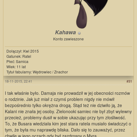
Kahawa
Konto zawieszone
Dołączył: Kwi 2015
Gatunek: Ratel
Płeć: Samica
Wiek: 11 lat
Tytuł fabularny: Wędrowiec / Znachor
18-11-2015, 22:41
#31
I tak właśnie było. Damaja nie prowadził w jej obecności rozmów
o rodzinie. Jak już miał z czymś problem nigdy nie mówił
bezpośrednio tylko okrężna drogą. Stąd też nie dziwiło ją, że
Kalani nie znała jej osoby. Zielonooki samiec nie był zbyt wylewny
przecież, problemy dusił w sobie ukazując przy tym złośliwość.
To, że Busara wiedziała kim jest stara ratela musiało świadczyć o
tym, że była mu naprawdę bliska. Dało się to zauważyć, przez
chwilę w jego oczach gdy był zazdrosny o Myra.