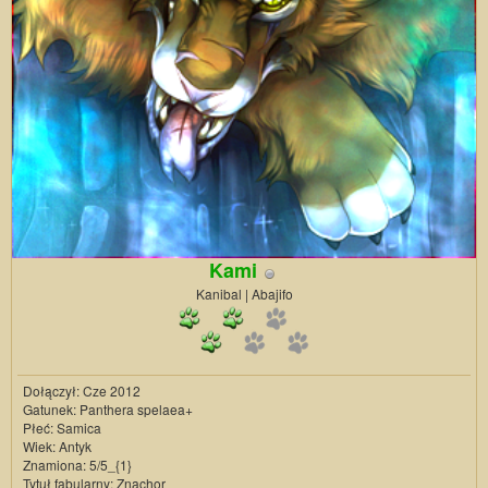
Kami
Kanibal | Abajifo
Dołączył: Cze 2012
Gatunek: Panthera spelaea+
Płeć: Samica
Wiek: Antyk
Znamiona: 5/5_{1}
Tytuł fabularny: Znachor