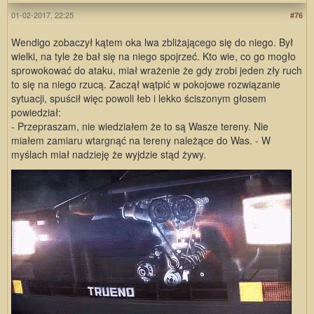
01-02-2017, 22:25
#76
Wendigo zobaczył kątem oka lwa zbliżającego się do niego. Był
wielki, na tyle że bał się na niego spojrzeć. Kto wie, co go mogło
sprowokować do ataku, miał wrażenie że gdy zrobi jeden zły ruch
to się na niego rzucą. Zaczął wątpić w pokojowe rozwiązanie
sytuacji, spuścił więc powoli łeb i lekko ściszonym głosem
powiedział:
- Przepraszam, nie wiedziałem że to są Wasze tereny. Nie
miałem zamiaru wtargnąć na tereny należące do Was. - W
myślach miał nadzieję że wyjdzie stąd żywy.