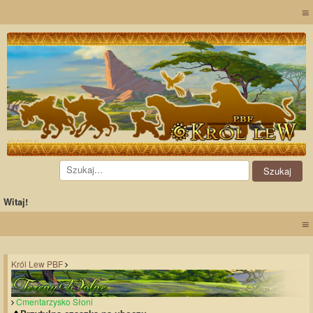
≡
Witaj!
≡
Król Lew PBF
Cmentarzysko Słoni