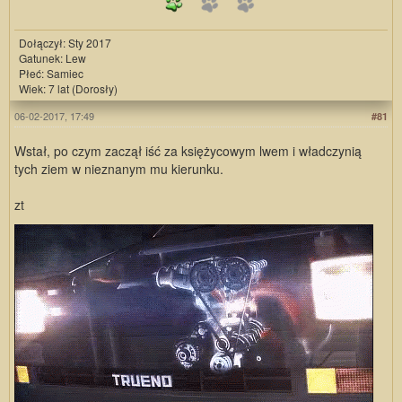
Dołączył: Sty 2017
Gatunek: Lew
Płeć: Samiec
Wiek: 7 lat (Dorosły)
06-02-2017, 17:49
#81
Wstał, po czym zaczął iść za księżycowym lwem i władczynią
tych ziem w nieznanym mu kierunku.
zt