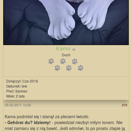
Kama
Duch
Dołączył: Cze 2016
Gatunek: lew
Płeć: Samiec
Wiek: 2 lata
03-02-2017, 12:50
#78
Kama podniósł się i stanął za plecami lwiczki.
- Gehörst du? Idziemy!
- powiedział niezbyt miłym tonem. Nie
miał zamiaru się z nią bawić. Jeśli odmówi, to po prostu złapie ją