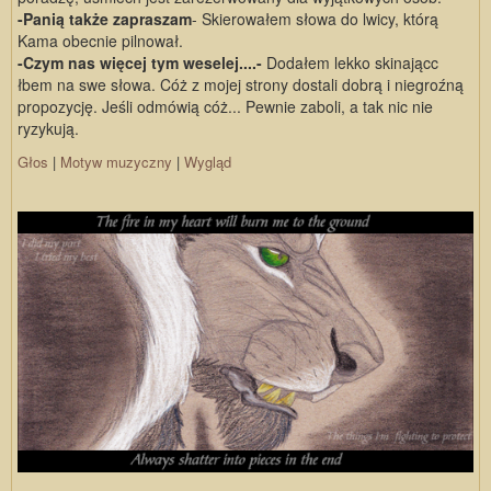
-Panią także zapraszam
- Skierowałem słowa do lwicy, którą
Kama obecnie pilnował.
-Czym nas więcej tym weselej....-
Dodałem lekko skinającc
łbem na swe słowa. Cóż z mojej strony dostali dobrą i niegroźną
propozycję. Jeśli odmówią cóż... Pewnie zaboli, a tak nic nie
ryzykują.
Głos
|
Motyw muzyczny
|
Wygląd