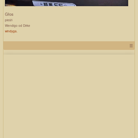
Głos
pieśń
Wendigo od Dirke
windyga.
☰