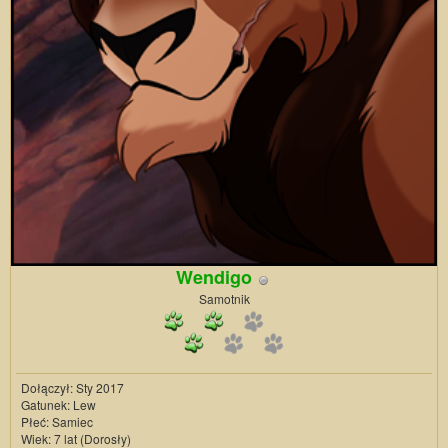
Wendigo
Samotnik
Dołączył: Sty 2017
Gatunek: Lew
Płeć: Samiec
Wiek: 7 lat (Dorosły)