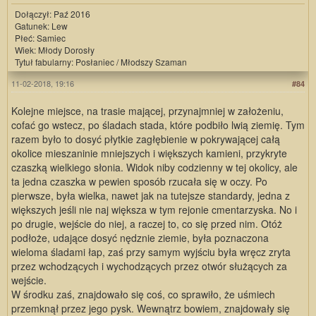
Dołączył: Paź 2016
Gatunek: Lew
Płeć: Samiec
Wiek: Młody Dorosły
Tytuł fabularny: Posłaniec / Młodszy Szaman
11-02-2018, 19:16
#84
Kolejne miejsce, na trasie mającej, przynajmniej w założeniu,
cofać go wstecz, po śladach stada, które podbiło lwią ziemię. Tym
razem było to dosyć płytkie zagłębienie w pokrywającej całą
okolice mieszaninie mniejszych i większych kamieni, przykryte
czaszką wielkiego słonia. Widok niby codzienny w tej okolicy, ale
ta jedna czaszka w pewien sposób rzucała się w oczy. Po
pierwsze, była wielka, nawet jak na tutejsze standardy, jedna z
większych jeśli nie naj większa w tym rejonie cmentarzyska. No i
po drugie, wejście do niej, a raczej to, co się przed nim. Otóż
podłoże, udające dosyć nędznie ziemie, była poznaczona
wieloma śladami łap, zaś przy samym wyjściu była wręcz zryta
przez wchodzących i wychodzących przez otwór służących za
wejście.
W środku zaś, znajdowało się coś, co sprawiło, że uśmiech
przemknął przez jego pysk. Wewnątrz bowiem, znajdowały się