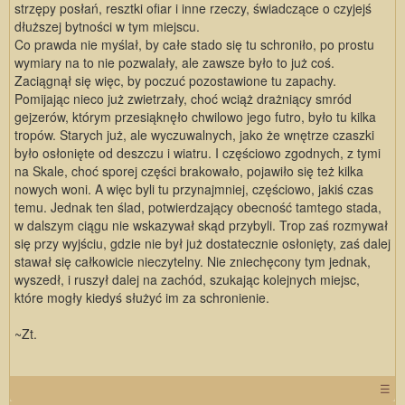
strzępy posłań, resztki ofiar i inne rzeczy, świadczące o czyjejś
dłuższej bytności w tym miejscu.
Co prawda nie myślał, by całe stado się tu schroniło, po prostu
wymiary na to nie pozwalały, ale zawsze było to już coś.
Zaciągnął się więc, by poczuć pozostawione tu zapachy.
Pomijając nieco już zwietrzały, choć wciąż drażniący smród
gejzerów, którym przesiąknęło chwilowo jego futro, było tu kilka
tropów. Starych już, ale wyczuwalnych, jako że wnętrze czaszki
było osłonięte od deszczu i wiatru. I częściowo zgodnych, z tymi
na Skale, choć sporej części brakowało, pojawiło się też kilka
nowych woni. A więc byli tu przynajmniej, częściowo, jakiś czas
temu. Jednak ten ślad, potwierdzający obecność tamtego stada,
w dalszym ciągu nie wskazywał skąd przybyli. Trop zaś rozmywał
się przy wyjściu, gdzie nie był już dostatecznie osłonięty, zaś dalej
stawał się całkowicie nieczytelny. Nie zniechęcony tym jednak,
wyszedł, i ruszył dalej na zachód, szukając kolejnych miejsc,
które mogły kiedyś służyć im za schronienie.
~Zt.
☰