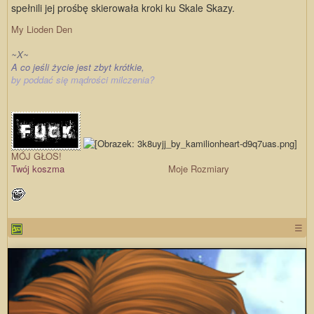
spełnili jej prośbę skierowała kroki ku Skale Skazy.
My Lioden Den
~X~
A co jeśli życie jest zbyt krótkie,
by poddać się mądrości milczenia?
MÓJ GŁOS!
Twój koszma
Moje Rozmiary
☰