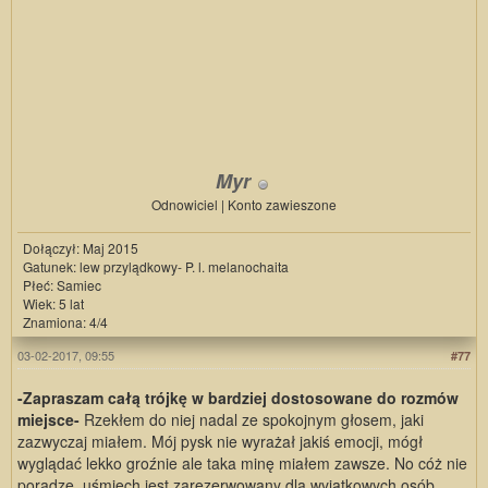
Myr
Odnowiciel | Konto zawieszone
Dołączył: Maj 2015
Gatunek: lew przylądkowy- P. l. melanochaita
Płeć: Samiec
Wiek: 5 lat
Znamiona: 4/4
03-02-2017, 09:55
#77
-Zapraszam całą trójkę w bardziej dostosowane do rozmów
miejsce-
Rzekłem do niej nadal ze spokojnym głosem, jaki
zazwyczaj miałem. Mój pysk nie wyrażał jakiś emocji, mógł
wyglądać lekko groźnie ale taka minę miałem zawsze. No cóż nie
poradzę, uśmiech jest zarezerwowany dla wyjątkowych osób.