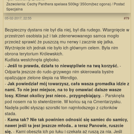
Zezwolenia: Cechy Panthera spelaea 500kg/ 350cm(bez ogona) / Postać
Specjalna
05-02-2017, 22:55
#79
Bezpieczny dystans nie był dla niej, był dla rudego. Wtargnięcie w
przestrzeń osobista już i tak zdenerwowanego samca mogło
przecież sprawić że puszczą mu nerwy i zacznie się jatka.
Wyrżnięcie ich jednak nie było ich głównym celem. Była nim
obrona terytorium Królewskich.
Kudłata westchnęła głęboko.
-
Jeśli to prawda, działa to niewątpliwie na twą korzyść.
-
Odparła jeszcze do rudo-grzywego nim skierowała bystre
opalizujące zielone ślepia na Wendigo.
-
Jak powiedział mój towarzysz, cała wasza gromadka idzie z
nami. To nie jest miejsce, na to by omawiać dalsze wasze
losy. Klimat okolicy jest nieco.. przygnębiający.
- Parsknęła
pod nosem na to stwierdzenie. W końcu są na Cmentarzysku.
Nadęła poliki słysząc szorstki ton najmłodszego z członków
stada.
-
Kama tak? Nie tak powinien odnosić się samiec do samicy,
nawet jeśli ta jest jeszcze młoda.. a teraz Panowie, ruszcie
się.
- Kami obeszła ich po łuku i czekała aż ruszą za nia. Jeśli