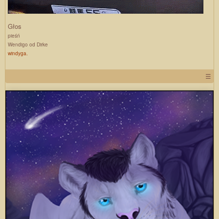
Głos
pieśń
Wendigo od Dirke
windyga.
☰