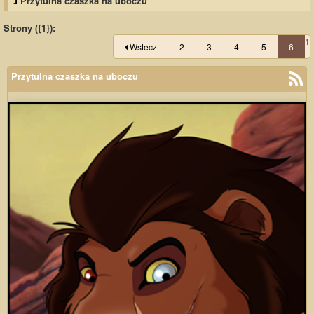
Przytulna czaszka na uboczu
Strony ({1}):
1
Wstecz
2
3
4
5
6
Przytulna czaszka na uboczu