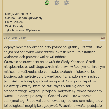
Dołączył: Cze 2015
Gatunek: Gepard grzywiasty
Płeć: Samiec
Wiek: Dorosły
Tytuł fabularny: Wędrowiec
28-04-2016, 23:19
#24
Zephyr robił mały obchód przy północnej granicy Bractwa. Choć
chyba spacer byłby właściwszym określeniem. Po ostatnich
wydarzeniach potrzebował chwili oddechu.
Wreszcie skierował się na powrót do Skały Yehisses. Szedł
niespiesznie, powoli. Jego wzrok nie utkwił w żadnym konkretnym
miejscu, prześlizgując się po trawie, skałach i nieboskłonie.
Dopiero, gdy wejście do głównej jaskini znalazło się w zasięgu
jego zielonych ślepi, spojrzał na wprost. Coś go zaniepokoiło.
Dostrzegł kształty, które od razu wydały mu się obce od
standardowego wyglądu przejścia. Korytarz był wręcz zapchany
lwami. I to dosyć potężnymi. Gepard zwolnił, aż wreszcie
zatrzymał się. Próbował zorientować się, co one tam robią, ale z
tej odległości mógł tylko zgadywać. Właśnie rozważał podejście