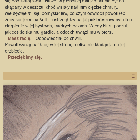
się pod skałą świat. Nawet w głębokiej dali jednak nie był on
skąpany w deszczu, choć wisiały nad nim ciężkie chmury.
Nie wydaje mi się
, pomyślał lew, po czym odwrócił powoli łeb,
żeby spojrzeć na Vult. Dostrzegł łzy na jej pokiereszowanym licu -
cierpienie w jej bystrych, mądrych oczach. Wtedy Nuru poczuł,
jak coś ściska mu gardło, a oddech uwiązł mu w piersi.
-
Masz rację.
- Odpowiedział po chwili.
Powoli wyciągnął łapę w jej stronę, delikatnie kładąc ją na jej
grzbiecie.
-
Przeziębimy się.
☰