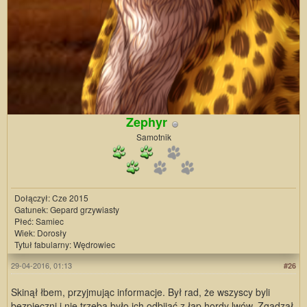
Zephyr
Samotnik
Dołączył: Cze 2015
Gatunek: Gepard grzywiasty
Płeć: Samiec
Wiek: Dorosły
Tytuł fabularny: Wędrowiec
29-04-2016, 01:13
#26
Skinął łbem, przyjmując informacje. Był rad, że wszyscy byli
bezpieczni i nie trzeba było ich odbijać z łap hordy lwów. Zgadzał