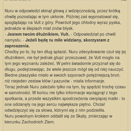
Nuru w odpowiedzi skinął głową z wdzięcznością, przez krótką
chwilę pozostając w tym ukłonie. Później zaś wyprostował się,
spoglądając na Vult z góry. Powrócił jego chłodny wyraz pyska,
jednakże w ślepiach miał znów błysk.
-
Jestem twoim dłużnikiem, Vult.
- Odpowiedział po chwili
namysłu. -
Jeżeli będę tu mile widziany, skorzystam z
zaproszenia.
Choćby po to, by ten dług spłacić. Nuru zdecydowanie czuł się jej
dłużnikiem, nie był jednak głupi: przeczuwał, że Vult mogło na
tym jego wyznaniu zależeć. W pełni świadomie przyznał się do
długu, podejrzewając, że wiele jeszcze mógł się od niej nauczyć.
Biedne ptaszysko miało w swoich szponach potężniejszą broń,
niż niejeden zestaw kłów i pazurów - miała informacje.
Teraz jednak Nuru zależało tylko na tym, by spędzić trochę czasu
w samotności. W końcu nie tylko informacje wyciągnął z tego
spotkania, a przede wszystkim spostrzeżenia cierpiącej matki - to
one odcisnęły na jego sercu największe piętno. Chciał
odwdzięczyć się za słowa, którymi się z nim podzieliła.
Nuru powolnym krokiem oddalił się ze Skały, zmierzając w
kierunku Zachodnich Ziem.