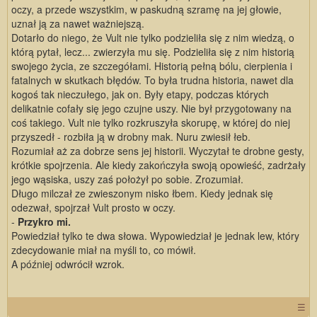
oczy, a przede wszystkim, w paskudną szramę na jej głowie,
uznał ją za nawet ważniejszą.
Dotarło do niego, że Vult nie tylko podzieliła się z nim wiedzą, o
którą pytał, lecz... zwierzyła mu się. Podzieliła się z nim historią
swojego życia, ze szczegółami. Historią pełną bólu, cierpienia i
fatalnych w skutkach błędów. To była trudna historia, nawet dla
kogoś tak nieczułego, jak on. Były etapy, podczas których
delikatnie cofały się jego czujne uszy. Nie był przygotowany na
coś takiego. Vult nie tylko rozkruszyła skorupę, w której do niej
przyszedł - rozbiła ją w drobny mak. Nuru zwiesił łeb.
Rozumiał aż za dobrze sens jej historii. Wyczytał te drobne gesty,
krótkie spojrzenia. Ale kiedy zakończyła swoją opowieść, zadrżały
jego wąsiska, uszy zaś położył po sobie. Zrozumiał.
Długo milczał ze zwieszonym nisko łbem. Kiedy jednak się
odezwał, spojrzał Vult prosto w oczy.
-
Przykro mi.
Powiedział tylko te dwa słowa. Wypowiedział je jednak lew, który
zdecydowanie miał na myśli to, co mówił.
A później odwrócił wzrok.
☰