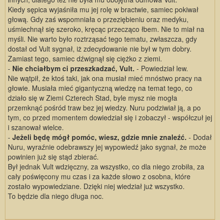
Kiedy sępica wyjaśniła mu jej rolę w bractwie, samiec pokiwał
głową. Gdy zaś wspomniała o przeziębieniu oraz medyku,
uśmiechnął się szeroko, kręcąc przecząco łbem. Nie to miał na
myśli. Nie warto było roztrząsać tego tematu, zwłaszcza, gdy
dostał od Vult sygnał, iż zdecydowanie nie był w tym dobry.
Zamiast tego, samiec dźwignął się ciężko z ziemi.
-
Nie chciałbym ci przeszkadzać, Vult.
- Powiedział lew.
Nie wątpił, że ktoś taki, jak ona musiał mieć mnóstwo pracy na
głowie. Musiała mieć gigantyczną wiedzę na temat tego, co
działo się w Ziemi Czterech Stad, byle mysz nie mogła
przemknąć pośród traw bez jej wiedzy. Nuru podziwiał ją, a po
tym, co przed momentem dowiedział się i zobaczył - współczuł jej
i szanował wielce.
-
Jeżeli będę mógł pomóc, wiesz, gdzie mnie znaleźć.
- Dodał
Nuru, wyraźnie odebrawszy jej wypowiedź jako sygnał, że może
powinien już się stąd zbierać.
Był jednak Vult wdzięczny, za wszystko, co dla niego zrobiła, za
cały poświęcony mu czas i za każde słowo z osobna, które
zostało wypowiedziane. Dzięki niej wiedział już wszystko.
To będzie dla niego długa noc.