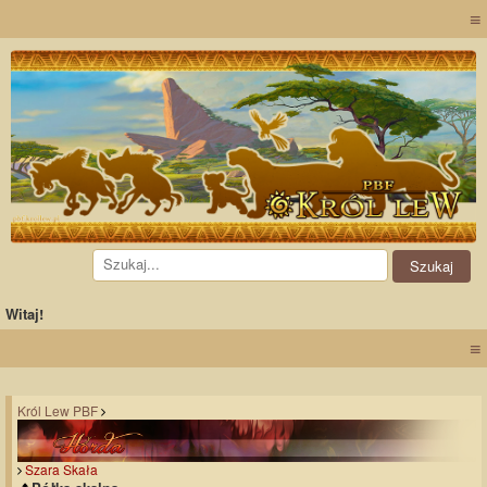
≡
Witaj!
≡
Król Lew PBF
Szara Skała