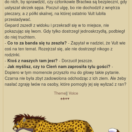
do nich, by sprawdzić, czy członkowie Bractwa są bezpieczni, gdy
usłyszał skrzek sępa. Poczuł ulgę, bo nie dochodził z wnętrza
pieczary, a z półki skalnej, na której ostatnio Vult lubiła
przesiadywać.
Gepard zszedł z widoku i przekradł się w to miejsce, nie
pokazując się lwom. Gdy tylko dostrzegł jednoskrzydłą, podbiegł
do niej truchtem.
-
Co to za banda się tu zeszła?
- Zapytał w nadziei, że Vult wie
coś na ten temat. Rozejrzał się, ale nie dostrzegł nikogo z
rodzinki.
-
Ktoś z naszych tam jest?
- Dorzucił jeszcze.
-
Jak myślisz, czy to Cierń nam zaprosiła tylu gości?
-
Dopiero w tym momencie przyszło mu do głowy takie pytanie.
Czarna nie była zbyt zadowolona odchodząc z ich ziem. Ale żeby
nasłać zgraję lwów na osoby, które pomogły jej się wylizać z ran?
Theme
||
Voice
♠
♣
♦
♥