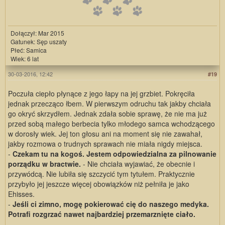
Dołączył: Mar 2015
Gatunek: Sęp uszaty
Płeć: Samica
Wiek: 6 lat
30-03-2016, 12:42
#19
Poczuła ciepło płynące z jego łapy na jej grzbiet. Pokręciła
jednak przecząco łbem. W pierwszym odruchu tak jakby chciała
go okryć skrzydłem. Jednak zdała sobie sprawę, że nie ma już
przed sobą małego berbecia tylko młodego samca wchodzącego
w dorosły wiek. Jej ton głosu ani na moment się nie zawahał,
jakby rozmowa o trudnych sprawach nie miała nigdy miejsca.
-
Czekam tu na kogoś. Jestem odpowiedzialna za pilnowanie
porządku w bractwie.
- Nie chciała wyjawiać, że obecnie i
przywódcą. Nie lubiła się szczycić tym tytułem. Praktycznie
przybyło jej jeszcze więcej obowiązków niż pełniła je jako
Ehisses.
-
Jeśli ci zimno, mogę pokierować cię do naszego medyka.
Potrafi rozgrzać nawet najbardziej przemarznięte ciało.