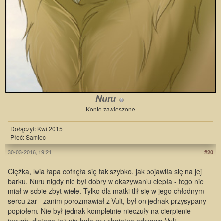
Nuru
Konto zawieszone
Dołączył: Kwi 2015
Płeć: Samiec
30-03-2016, 19:21
#20
Ciężka, lwia łapa cofnęła się tak szybko, jak pojawiła się na jej
barku. Nuru nigdy nie był dobry w okazywaniu ciepła - tego nie
miał w sobie zbyt wiele. Tylko dla matki tlił się w jego chłodnym
sercu żar - zanim porozmawiał z Vult, był on jednak przysypany
popiołem. Nie był jednak kompletnie nieczuły na cierpienie
innych, dlatego też nie była mu obojętna odmowa Vult.