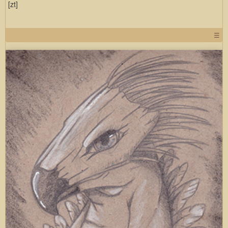
[zt]
☰