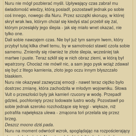
Nuru nie mógł pozbierać myśli. Upływający czas zabrał mu
świadomość wiedzy, którą posiadł, pozostawił jednak po sobie
coś innego, nowego dla Nuru. Przez szczątki skorupy, w której
skrył wrak lwa, którym chciał się kiedyś stać przebił się żal,
którym przesiąkły jego ślepia - jak się miało wnet okazać, nie
tylko one.
Dali sobie nawzajem czas. Nie był już tym samym lwem, który
przybył tutaj kilka chwil temu, by w samotności stawić czoła sobie
samemu. Zmieniły się również te złote ślepia, wcześniej tak
martwe i puste. Teraz szklił się w nich obraz ziemi, w którą był
wpatrzony. Chociaż nie mówił nic, a sam jego pysk wciąż zdawał
się być z litego kamienia, złoto jego oczu innym błyszczało
blaskiem.
Nuru nie okazywał zazwyczaj emocji - nawet teraz ciężko było
dostrzec zmianę, która zachodziła w młodym wojowniku. Słowa
Vult o przeszłości były jak kamień rzucony w wodę. Przepadł
gdzieś, pochłonięty przez lodowate lustro wody. Pozostawił po
sobie jednak szeroko rozchodzące się kręgi - większe, niż
potrafiła największa ulewa - zmącona toń przelała się przez
brzeg.
Deszcz mocno dziś pada
.
Nuru na moment odwrócił wzrok, spoglądając na rozpościerający