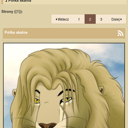
Półka skalna
Strony ({1}):
Wstecz
1
2
3
Dalej
Półka skalna