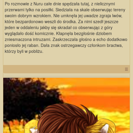
Po rozmowie z Nuru całe dnie spędzała tutaj, z nielicznymi
przerwami tylko na posiłki. Siedziała na skale obserwując tereny
swoim dobrym wzrokiem. Nie umknęła jej uwadze zgraja lwów,
które bezpardonowo weszli do środka. Za nimi szedł jeszcze
jeden w oddaleniu jakby się skradał co obserwując z góry
wyglądało dość komicznie. Kłapnęła bezgłośnie dziobem
zniesmaczona intruzami. Zaskrzeczała głośno a echo dodatkowo
poniosło jej raban. Dała znak ostrzegawczy członkom bractwa,
którzy byli w pobliżu.
☰