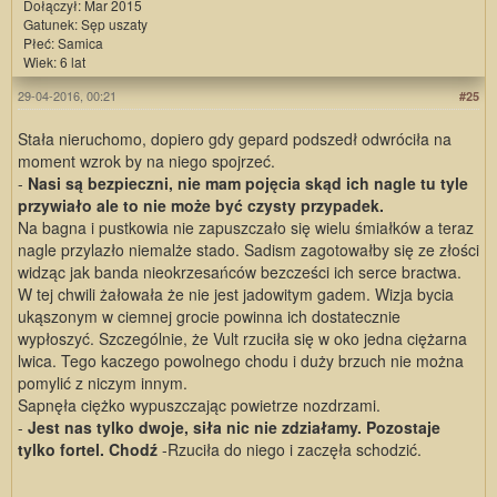
Dołączył: Mar 2015
Gatunek: Sęp uszaty
Płeć: Samica
Wiek: 6 lat
29-04-2016, 00:21
#25
Stała nieruchomo, dopiero gdy gepard podszedł odwróciła na
moment wzrok by na niego spojrzeć.
-
Nasi są bezpieczni, nie mam pojęcia skąd ich nagle tu tyle
przywiało ale to nie może być czysty przypadek.
Na bagna i pustkowia nie zapuszczało się wielu śmiałków a teraz
nagle przylazło niemalże stado. Sadism zagotowałby się ze złości
widząc jak banda nieokrzesańców bezcześci ich serce bractwa.
W tej chwili żałowała że nie jest jadowitym gadem. Wizja bycia
ukąszonym w ciemnej grocie powinna ich dostatecznie
wypłoszyć. Szczególnie, że Vult rzuciła się w oko jedna ciężarna
lwica. Tego kaczego powolnego chodu i duży brzuch nie można
pomylić z niczym innym.
Sapnęła ciężko wypuszczając powietrze nozdrzami.
-
Jest nas tylko dwoje, siła nic nie zdziałamy. Pozostaje
tylko fortel. Chodź
-Rzuciła do niego i zaczęła schodzić.