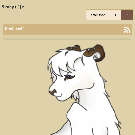
Strony ({1}):
Wstecz
1
2
Ktoś, coś?