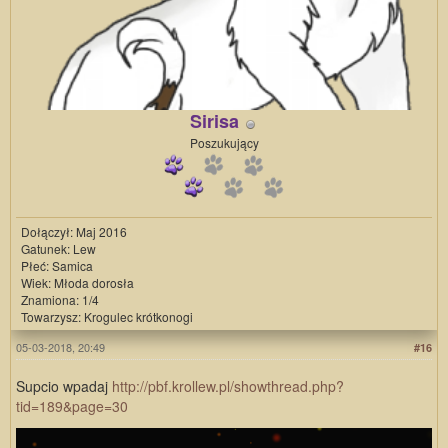
Sirisa
Poszukujący
Dołączył: Maj 2016
Gatunek: Lew
Płeć: Samica
Wiek: Młoda dorosła
Znamiona: 1/4
Towarzysz: Krogulec krótkonogi
05-03-2018, 20:49
#16
Supcio wpadaj
http://pbf.krollew.pl/showthread.php?
tid=189&page=30