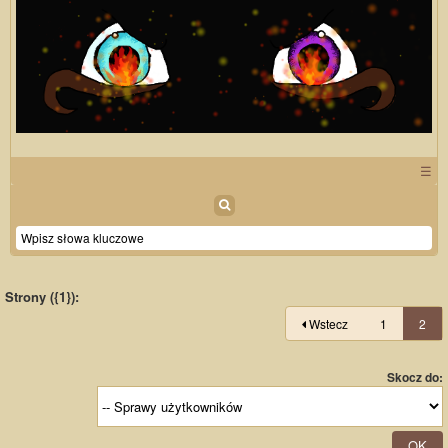
☰
Strony ({1}):
Wstecz
1
2
Skocz do: