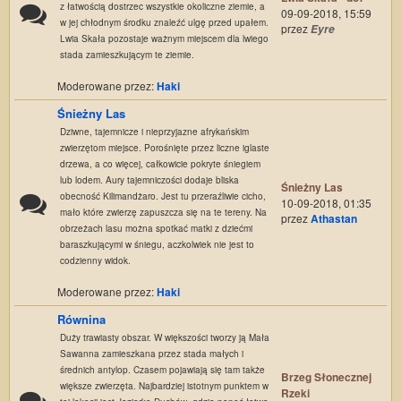
z łatwością dostrzec wszystkie okoliczne ziemie, a
09-09-2018, 15:59
w jej chłodnym środku znaleźć ulgę przed upałem.
przez
Eyre
Lwia Skała pozostaje ważnym miejscem dla lwiego
stada zamieszkującym te ziemie.
Moderowane przez:
Haki
Śnieżny Las
Dziwne, tajemnicze i nieprzyjazne afrykańskim
zwierzętom miejsce. Porośnięte przez liczne iglaste
drzewa, a co więcej, całkowicie pokryte śniegiem
lub lodem. Aury tajemniczości dodaje bliska
Śnieżny Las
obecność Kilimandżaro. Jest tu przeraźliwie cicho,
10-09-2018, 01:35
mało które zwierzę zapuszcza się na te tereny. Na
przez
Athastan
obrzeżach lasu można spotkać matki z dziećmi
baraszkującymi w śniegu, aczkolwiek nie jest to
codzienny widok.
Moderowane przez:
Haki
Równina
Duży trawiasty obszar. W większości tworzy ją Mała
Sawanna zamieszkana przez stada małych i
średnich antylop. Czasem pojawiają się tam także
Brzeg Słonecznej
większe zwierzęta. Najbardziej istotnym punktem w
Rzeki