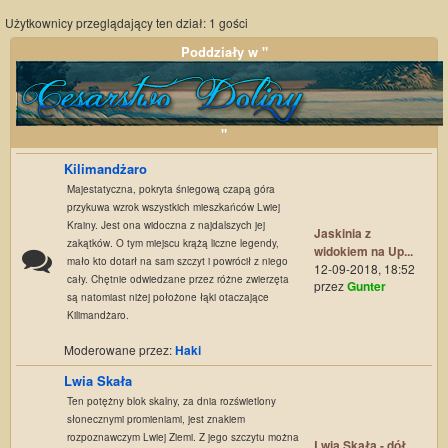
Użytkownicy przeglądający ten dział: 1 gości
Poddziały w "
"
Kilimandżaro
Majestatyczna, pokryta śniegową czapą góra
przykuwa wzrok wszystkich mieszkańców Lwiej
Krainy. Jest ona widoczna z najdalszych jej
Jaskinia z
zakątków. O tym miejscu krążą liczne legendy,
widokiem na Up...
mało kto dotarł na sam szczyt i powrócił z niego
12-09-2018, 18:52
cały. Chętnie odwiedzane przez różne zwierzęta
przez
Gunter
są natomiast niżej położone łąki otaczające
Kilimandżaro.
Moderowane przez:
Haki
Lwia Skała
Ten potężny blok skalny, za dnia rozświetlony
słonecznymi promieniami, jest znakiem
rozpoznawczym Lwiej Ziemi. Z jego szczytu można
Lwia Skała - dół