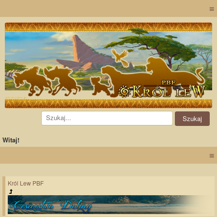
≡
Witaj!
≡
Król Lew PBF