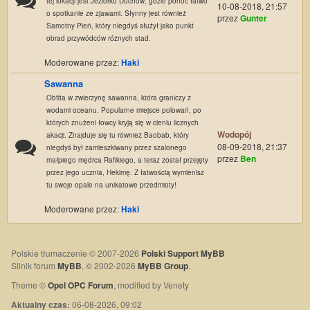
tej lokacji jest Jeziorko Duchów, gdzie ponoć łatwo
10-08-2018, 21:57
o spotkanie ze zjawami. Słynny jest również
przez
Gunter
Samotny Pień, który niegdyś służył jako punkt
obrad przywódców różnych stad.
Moderowane przez:
Haki
Sawanna
Obfita w zwierzynę sawanna, która graniczy z
wodami oceanu. Popularne miejsce polowań, po
których znużeni łowcy kryją się w cieniu licznych
Wodopój
akacji. Znajduje się tu również Baobab, który
08-09-2018, 21:37
niegdyś był zamieszkiwany przez szalonego
przez
Ben
małpiego mędrca Rafikiego, a teraz został przejęty
przez jego ucznia, Hekimę. Z łatwością wymienisz
tu swoje opale na unikatowe przedmioty!
Moderowane przez:
Haki
Polskie tłumaczenie © 2007-2026
Polski Support MyBB
Silnik forum
MyBB
, © 2002-2026
MyBB Group
.
Theme ©
Opel OPC Forum
, modified by Venety
Aktualny czas:
06-08-2026, 09:02