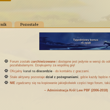
nik
Pozostałe
Tygodniowy bonus
+5 opali
Forum zostało
zarchiwizowane
i dostępne jest jedynie w wersji do 
pozafabularnymi. Dziękujemy za wspólną grę!
Oficjalny
kanał na
discordzie
- do kontaktu z graczami.
Stale aktywny pozostaje
dział z pożegnaniami
, gdzie każdy będzie 
NIE
zgadzamy się na kopiowanie jakiejkolwiek części tego forum, tak
~ Administracja Król Lew PBF (2006-2018)