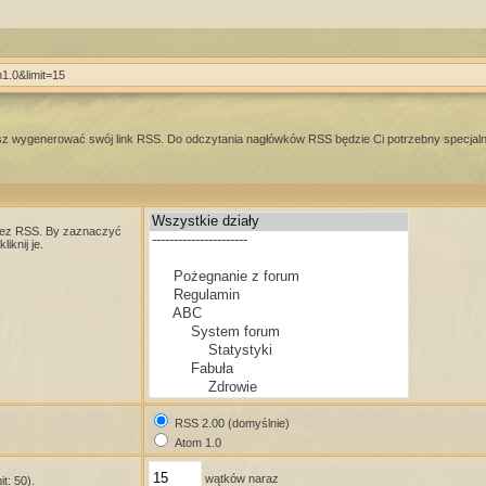
m1.0&limit=15
esz wygenerować swój link RSS. Do odczytania nagłówków RSS będzie Ci potrzebny specjal
zez RSS. By zaznaczyć
iknij je.
RSS 2.00 (domyślnie)
Atom 1.0
wątków naraz
t: 50).