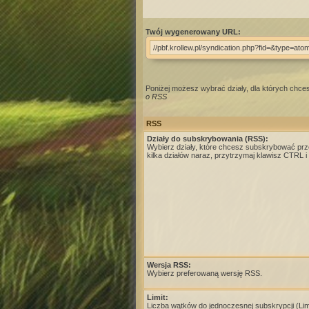
Twój wygenerowany URL:
//pbf.krollew.pl/syndication.php?fid=&type=ato
Poniżej możesz wybrać działy, dla których chc
o RSS
RSS
Działy do subskrybowania (RSS):
Wybierz działy, które chcesz subskrybować pr
kilka działów naraz, przytrzymaj klawisz CTRL i kl
Wersja RSS:
Wybierz preferowaną wersję RSS.
Limit:
Liczba wątków do jednoczesnej subskrypcji (Limi