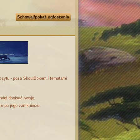
Schowaj/pokaż ogłoszenia
odczytu - poza ShoutBoxem i tematami
mógł dopisać swoje.
że po jego zamknięciu.