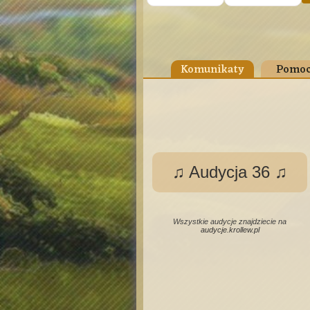
Komunikaty
Pomoc
♫ Audycja 36 ♫
Wszystkie audycje znajdziecie na
audycje.krollew.pl