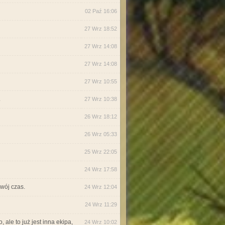
02 Paź 16:06
27 Wrz 18:52
27 Wrz 14:08
27 Wrz 14:08
27 Wrz 10:55
.
27 Wrz 10:38
26 Wrz 18:12
26 Wrz 05:33
25 Wrz 22:05
24 Wrz 17:58
wój czas.
24 Wrz 12:04
24 Wrz 11:29
ale to już jest inna ekipa,
24 Wrz 10:02