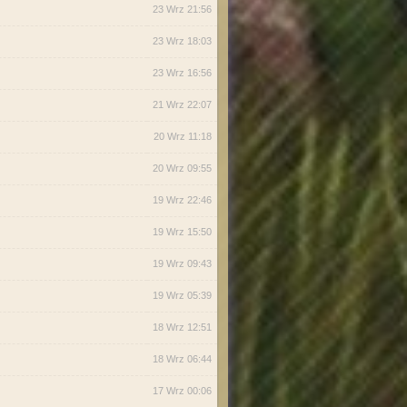
23 Wrz 21:56
23 Wrz 18:03
23 Wrz 16:56
21 Wrz 22:07
20 Wrz 11:18
20 Wrz 09:55
19 Wrz 22:46
19 Wrz 15:50
19 Wrz 09:43
19 Wrz 05:39
18 Wrz 12:51
18 Wrz 06:44
17 Wrz 00:06