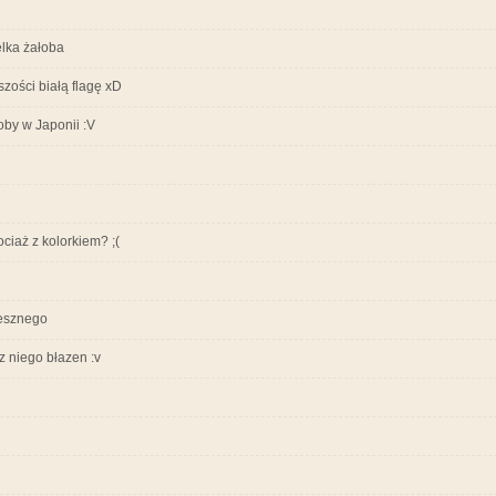
elka żałoba
zości białą flagę xD
łoby w Japonii :V
ciaż z kolorkiem? ;(
iesznego
z niego błazen :v