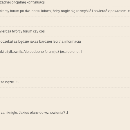
żadnej oficjalnej kontynuacji
ykamy forum po dwunastu latach, żeby nagle się rozmyślić i otwierać z powrotem. x
wierdza twórcy forum czy coś
oczekał aż będzie jakaś bardziej legitna informacja
ki użytkownik. Ale podobno forum już jest robione. :I
że bęzie. :3
 zamknięte. Jakieś plany do wznowienia? :I