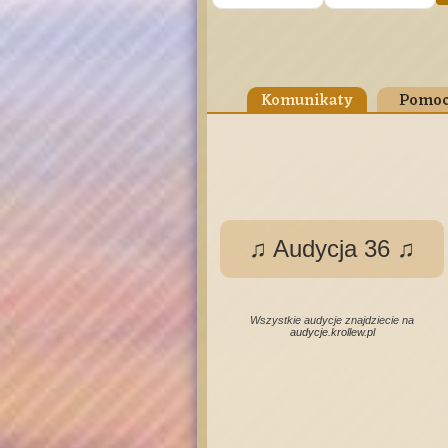
Komunikaty
Pomoc
♫ Audycja 36 ♫
Wszystkie audycje znajdziecie na
audycje.krollew.pl