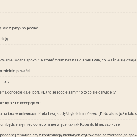
ą, ale z jakąś na pewno
misją
o
kowanie. Można spokojnie zrobić forum bez nas o Królu Lwie, co właśnie się dzieje
iertelnie poważni
nie :v
"jak chcecie dalej pbfa KLa to se róbcie sami" no to co się dziwicie :v
 nie było? Lefkocepcja xD
na fora w uniwersum Króla Lwa, kiedyś było ich mnóstwo. ;P No ale to już miało s
um będzie się mieć do tego mniej więcej tak jak Kopa do filmu, szprytnie
 podobnej tematyce czy z kontynuacją niektórych wątków stąd są tworzone, to spoko, 