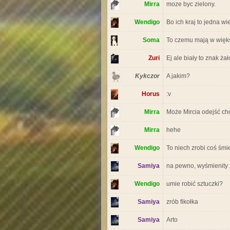
Mirra
moze byc zielony.
Wendigo
Bo ich kraj to jedna wi
Soma
To czemu mają w więks
Zuri
Ej ale biały to znak ża
Kykczor
A jakim?
Horus
:v
Mirra
Może Mircia odejść cho
Mirra
hehe
Wendigo
To niech zrobi coś śm
Samiya
na pewno, wyśmienity 
Wendigo
umie robić sztuczki?
Samiya
zrób fikołka
Samiya
Arto