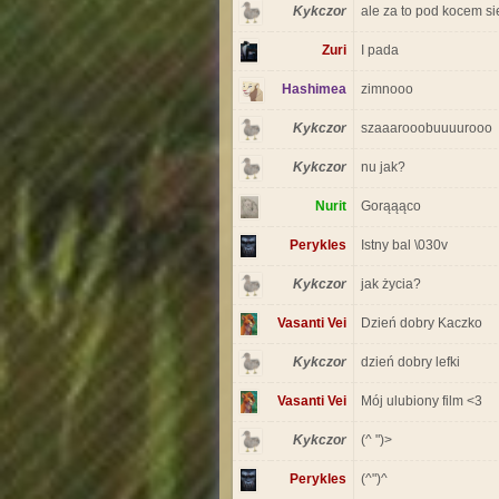
Kykczor
ale za to pod kocem si
Zuri
I pada
Hashimea
zimnooo
Kykczor
szaaarooobuuuurooo
Kykczor
nu jak?
Nurit
Gorąąąco
Perykles
Istny bal \030v
Kykczor
jak życia?
Vasanti Vei
Dzień dobry Kaczko
Kykczor
dzień dobry lefki
Vasanti Vei
Mój ulubiony film <3
Kykczor
(^ ")>
Perykles
(^")^