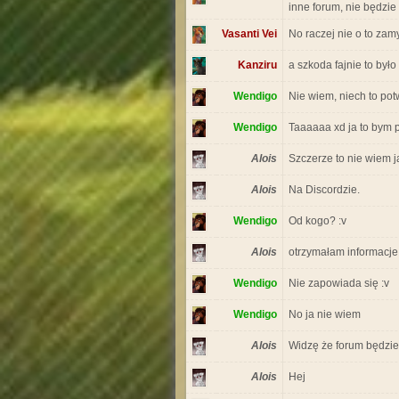
inne forum, nie będzie 
Vasanti Vei
No raczej nie o to zam
Kanziru
a szkoda fajnie to było
Wendigo
Nie wiem, niech to pot
Wendigo
Taaaaaa xd ja to bym p
Alois
Szczerze to nie wiem ja
Alois
Na Discordzie.
Wendigo
Od kogo? :v
Alois
otrzymałam informacje 
Wendigo
Nie zapowiada się :v
Wendigo
No ja nie wiem
Alois
Widzę że forum będzie
Alois
Hej