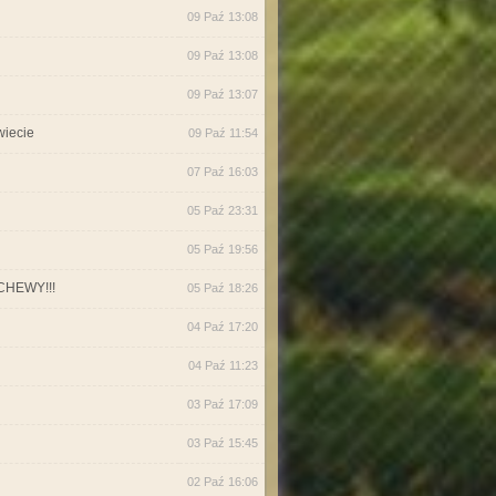
09 Paź 13:08
09 Paź 13:08
09 Paź 13:07
wiecie
09 Paź 11:54
07 Paź 16:03
05 Paź 23:31
05 Paź 19:56
CHEWY!!!
05 Paź 18:26
04 Paź 17:20
04 Paź 11:23
03 Paź 17:09
03 Paź 15:45
02 Paź 16:06