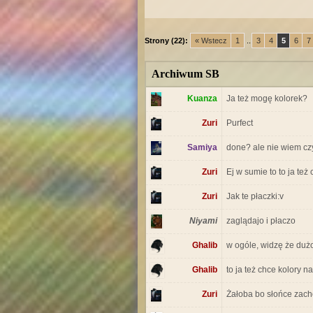
Strony (22):
« Wstecz
1
...
3
4
5
6
7
Archiwum SB
Kuanza
Ja też mogę kolorek?
Zuri
Purfect
Samiya
done? ale nie wiem c
Zuri
Ej w sumie to to ja też
Zuri
Jak te płaczki:v
Niyami
zaglądajo i płaczo
Ghalib
w ogóle, widzę że duż
Ghalib
to ja też chce kolory n
Zuri
Żałoba bo słońce zach