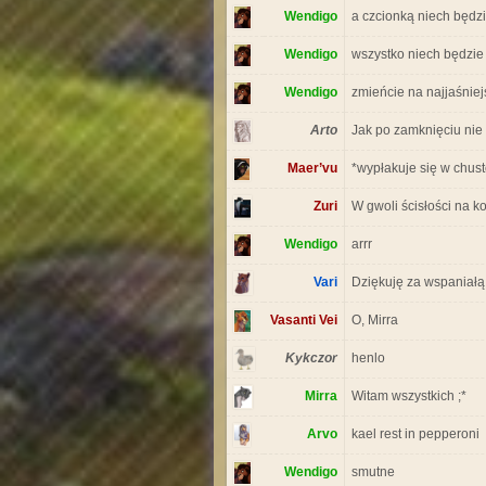
Wendigo
a czcionką niech będz
Wendigo
wszystko niech będzie 
Wendigo
zmieńcie na najjaśniej
Arto
Jak po zamknięciu nie 
Maer’vu
*wypłakuje się w chus
Zuri
W gwoli ścisłości na k
Wendigo
arrr
Vari
Dziękuję za wspani
Vasanti Vei
O, Mirra
Kykczor
henlo
Mirra
Witam wszystkich ;*
Arvo
kael rest in pepperoni
Wendigo
smutne