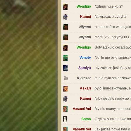
Wendigo
*zdmuchuje kurz*
Kamui
Nawracać przybył :v
Niyami
nie do końca wiem jak
Niyami
momu261 przybył tu z 
Wendigo
Boty atakujo cesarstw
Venety
No, to nie było śmiesz
Samiya
my zawsze jesteśmy śm
Kykczor
to nie bylo smieszkowa
Askari
było śmieszkowanie, ze 
Kamui
Niby jest ale nigdy go
Vasanti Vei
My nie mamy monopolu 
Soma
Czyli w sumie nowe for
Vasanti Vei
Jak jakieś nowe fora o