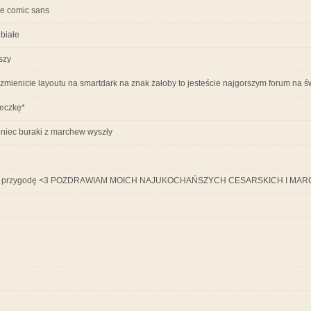
ie comic sans
białe
szy
zmienicie layoutu na smartdark na znak żałoby to jesteście najgorszym forum na ś
teczkę*
oniec buraki z marchew wyszły
ałą przygodę <3 POZDRAWIAM MOICH NAJUKOCHAŃSZYCH CESARSKICH I MAR