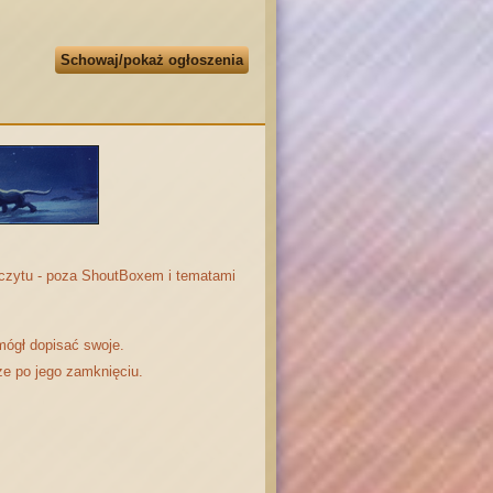
Schowaj/pokaż ogłoszenia
odczytu - poza ShoutBoxem i tematami
mógł dopisać swoje.
że po jego zamknięciu.