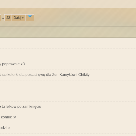
...
22
Dalej »
zy poprawnie xD
 chce kolorki dla postaci qwq dla Zuri Kamyków i Chikity
o tu lefków po zamknięciu
a koniec :V
odzi :з