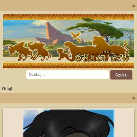
≡
Witaj!
≡