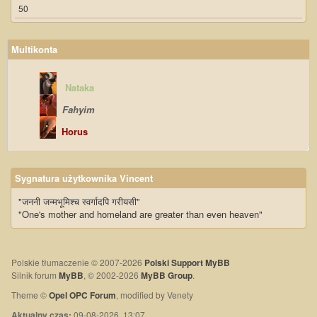
50
Multikonta
Nataka
Fahyim
Horus
Sygnatura użytkownika Vincent
"जननी जन्मभूमिश्च स्वर्गादपि गरीयसी"
"One's mother and homeland are greater than even heaven"
Polskie tłumaczenie © 2007-2026
Polski Support MyBB
Silnik forum
MyBB
, © 2002-2026
MyBB Group
.
Theme ©
Opel OPC Forum
, modified by Venety
Aktualny czas:
09-08-2026, 13:07