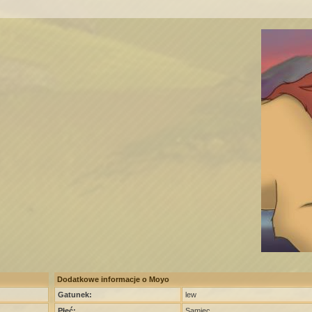
Dodatkowe informacje o Moyo
Gatunek:
lew
Płeć:
Samiec