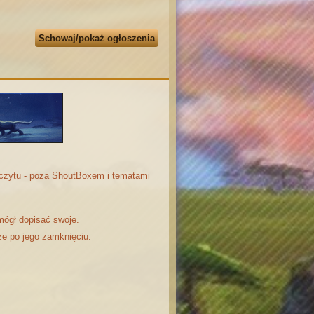
Schowaj/pokaż ogłoszenia
odczytu - poza ShoutBoxem i tematami
mógł dopisać swoje.
że po jego zamknięciu.