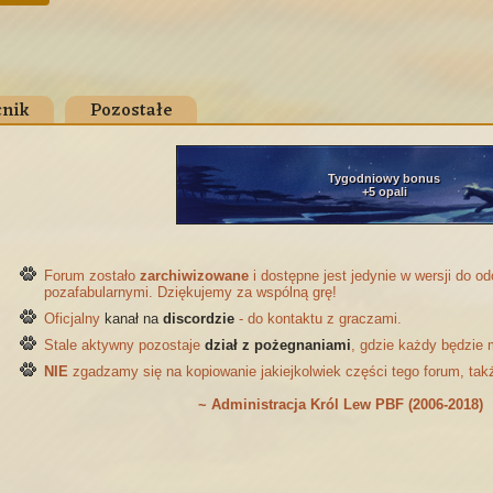
nik
Pozostałe
Tygodniowy bonus
+5 opali
Forum zostało
zarchiwizowane
i dostępne jest jedynie w wersji do 
pozafabularnymi. Dziękujemy za wspólną grę!
Oficjalny
kanał na
discordzie
- do kontaktu z graczami.
Stale aktywny pozostaje
dział z pożegnaniami
, gdzie każdy będzie 
NIE
zgadzamy się na kopiowanie jakiejkolwiek części tego forum, tak
~ Administracja Król Lew PBF (2006-2018)