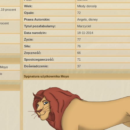
Wiek:
Młody dorosły
0.19 procent
Opale:
72
Prawa Autorskie:
Angelo, disney
procent
Tytuł pozafabularny:
Marzyciel
Data narodzin:
18-11-2014
Życie:
77
Siła:
76
Zręczność:
66
Spostrzegawczość:
71
Doświadczenie:
37
a Moyo
do
Sygnatura użytkownika Moyo