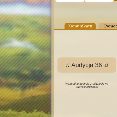
Komunikaty
Pomoc
♫ Audycja 36 ♫
Wszystkie audycje znajdziecie na
audycje.krollew.pl