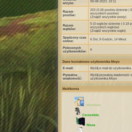
09-08-2023, 19:11
wizyta:
203 (0.06 postów dziennie | 
Razem
wszystkich postów)
postów:
(
Znajdź wszystkie posty
)
5 (0 wątków dziennie | 0.18 
Razem
wszystkich wątków)
wątków:
(
Znajdź wszystkie wątki
)
Spędzony czas
6 Dni, 9 Godzin, 14 Minut
online:
Poleconych
6
użytkowników:
Dane kontaktowe użytkownika Moyo
E-mail:
Wyślij e-mail do użytkownik
Prywatna
Wyślij prywatną wiadomość 
wiadomość:
użytkownika Moyo
Multikonta
Huntrees
Cecezelela
Nissa