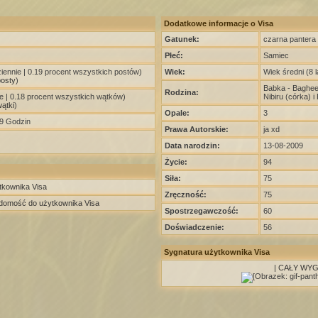
Dodatkowe informacje o Visa
Gatunek:
czarna pantera
Płeć:
Samiec
iennie | 0.19 procent wszystkich postów)
Wiek:
Wiek średni (8 l
posty
)
Babka - Bagheer
Rodzina:
e | 0.18 procent wszystkich wątków)
Nibiru (córka) i
ątki
)
Opale:
3
 9 Godzin
Prawa Autorskie:
ja xd
Data narodzin:
13-08-2009
Życie:
94
Siła:
75
ytkownika Visa
Zręczność:
75
adomość do użytkownika Visa
Spostrzegawczość:
60
Doświadczenie:
56
Sygnatura użytkownika Visa
| CAŁY WYG