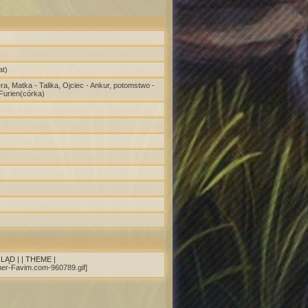
at)
a, Matka - Talika, Ojciec - Ankur, potomstwo -
 Furien(córka)
LĄD |
| THEME |