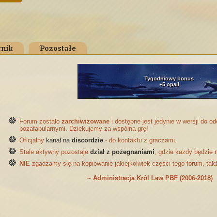
nik
Pozostałe
Tygodniowy bonus
+5 opali
Forum zostało
zarchiwizowane
i dostępne jest jedynie w wersji do 
pozafabularnymi. Dziękujemy za wspólną grę!
Oficjalny
kanał na
discordzie
- do kontaktu z graczami.
Stale aktywny pozostaje
dział z pożegnaniami
, gdzie każdy będzie 
NIE
zgadzamy się na kopiowanie jakiejkolwiek części tego forum, tak
~ Administracja Król Lew PBF (2006-2018)