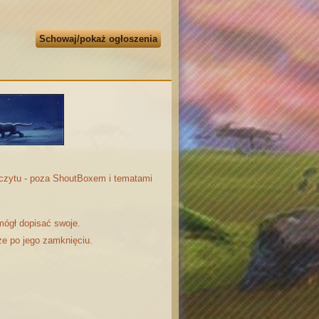
Schowaj/pokaż ogłoszenia
odczytu - poza ShoutBoxem i tematami
mógł dopisać swoje.
że po jego zamknięciu.