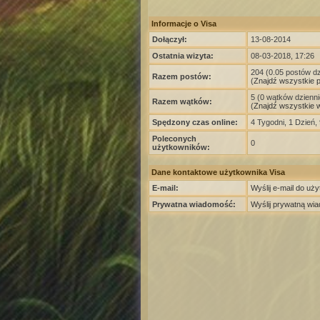
Informacje o Visa
Dołączył:
13-08-2014
Ostatnia wizyta:
08-03-2018, 17:26
204 (0.05 postów dz
Razem postów:
(
Znajdź wszystkie 
5 (0 wątków dzienni
Razem wątków:
(
Znajdź wszystkie w
Spędzony czas online:
4 Tygodni, 1 Dzień,
Poleconych
0
użytkowników:
Dane kontaktowe użytkownika Visa
E-mail:
Wyślij e-mail do uż
Prywatna wiadomość:
Wyślij prywatną wi