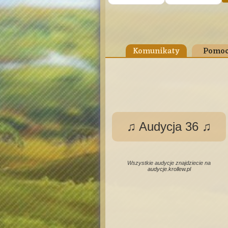
Komunikaty
Pomoc
♫ Audycja 36 ♫
Wszystkie audycje znajdziecie na
audycje.krollew.pl