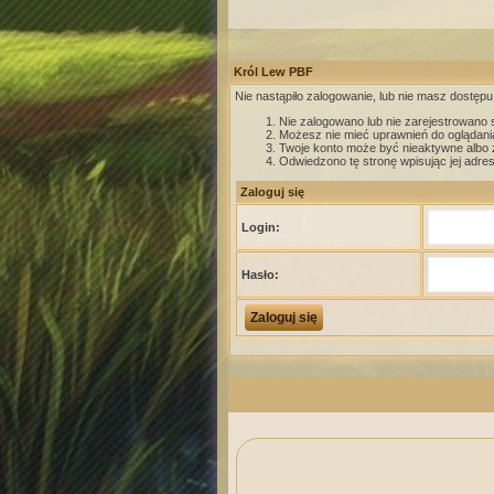
Król Lew PBF
Nie nastąpiło zalogowanie, lub nie masz dostępu 
Nie zalogowano lub nie zarejestrowano si
Możesz nie mieć uprawnień do oglądania 
Twoje konto może być nieaktywne albo
Odwiedzono tę stronę wpisując jej adre
Zaloguj się
Login:
Hasło: