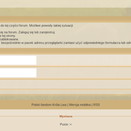
do tej części forum. Możliwe powody takiej sytuacji:
ę na forum. Zaloguj się lub zarejestruj.
tej strony.
 zablokowane.
s bezpośrednio w pasek adresu przeglądarki zamiast użyć odpowiedniego formularza lub od
Polski fandom Króla Lwa
|
Wersja mobilna
|
RSS
Wymiana
Pusto :<