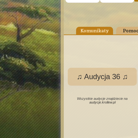
Komunikaty
Pomoc
♫ Audycja 36 ♫
Wszystkie audycje znajdziecie na
audycje.krollew.pl