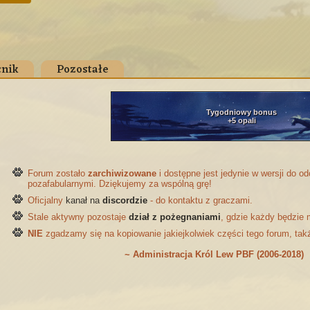
nik
Pozostałe
Tygodniowy bonus
+5 opali
Forum zostało
zarchiwizowane
i dostępne jest jedynie w wersji do 
pozafabularnymi. Dziękujemy za wspólną grę!
Oficjalny
kanał na
discordzie
- do kontaktu z graczami.
Stale aktywny pozostaje
dział z pożegnaniami
, gdzie każdy będzie 
NIE
zgadzamy się na kopiowanie jakiejkolwiek części tego forum, tak
~ Administracja Król Lew PBF (2006-2018)