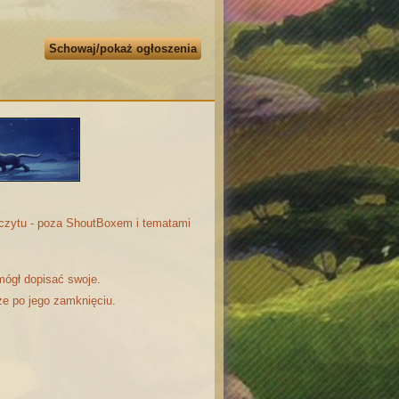
Schowaj/pokaż ogłoszenia
odczytu - poza ShoutBoxem i tematami
mógł dopisać swoje.
że po jego zamknięciu.