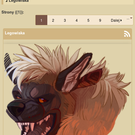
Legowiska
Strony ({1}):
...
1
2
3
4
5
9
Dalej
Legowiska