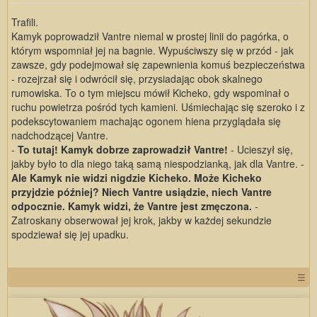
Trafili.
Kamyk poprowadził Vantre niemal w prostej linii do pagórka, o
którym wspomniał jej na bagnie. Wypuściwszy się w przód - jak
zawsze, gdy podejmował się zapewnienia komuś bezpieczeństwa
- rozejrzał się i odwrócił się, przysiadając obok skalnego
rumowiska. To o tym miejscu mówił Kicheko, gdy wspominał o
ruchu powietrza pośród tych kamieni. Uśmiechając się szeroko i z
podekscytowaniem machając ogonem hiena przyglądała się
nadchodzącej Vantre.
-
To tutaj! Kamyk dobrze zaprowadził Vantre!
- Ucieszył się,
jakby było to dla niego taką samą niespodzianką, jak dla Vantre. -
Ale Kamyk nie widzi nigdzie Kicheko. Może Kicheko
przyjdzie później? Niech Vantre usiądzie, niech Vantre
odpocznie. Kamyk widzi, że Vantre jest zmęczona.
-
Zatroskany obserwował jej krok, jakby w każdej sekundzie
spodziewał się jej upadku.
☰