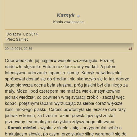
Kamyk
Konto zawieszone
Dołączył: Lip 2014
Płeć: Samiec
29-12-2014, 22:39
#8
Odpowiedziało jej najpierw wesołe szczeknięcie. Później
nadeszło stękanie. Potem rozzłoszczony warkot. A potem
intensywne uderzanie łapami o ziemię. Kamyk najwidoczniej
spróbował dostać się do środka i nie skończyło się to tak dobrze.
Jego pierwsza ocena była słuszna, próg jaskini był dla niego za
mały. Może i pod czerepem nie miał za wiele, instynktownie
jednak wiedział, co powinien w tej sytuacji zrobić - zaczął więc
kopać, potężnymi łapami wyrzucając za siebie coraz większe
ilości mokrego piasku. Całość powtórzyła się jeszcze dwa razy,
jednak w końcu, za trzecim razem powstający cykl został
przerwany tryumfalnym okrzykiem zdyszanego olbrzyma.
-
Kamyk mieści
- wypluł z siebie -
się
- przypomniał sobie o
brakującym słowie, po czym, przełykając ślinę wgramolił się do