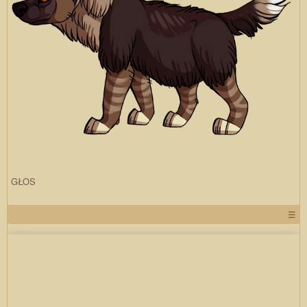
GŁOS
☰