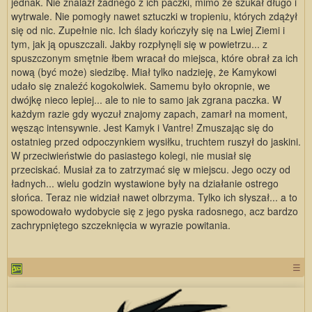
jednak. Nie znalazł żadnego z ich paczki, mimo że szukał długo i
wytrwale. Nie pomogły nawet sztuczki w tropieniu, których zdążył
się od nic. Zupełnie nic. Ich ślady kończyły się na Lwiej Ziemi i
tym, jak ją opuszczali. Jakby rozpłynęli się w powietrzu... z
spuszczonym smętnie łbem wracał do miejsca, które obrał za ich
nową (być może) siedzibę. Miał tylko nadzieję, że Kamykowi
udało się znaleźć kogokolwiek. Samemu było okropnie, we
dwójkę nieco lepiej... ale to nie to samo jak zgrana paczka. W
każdym razie gdy wyczuł znajomy zapach, zamarł na moment,
węsząc intensywnie. Jest Kamyk i Vantre! Zmuszając się do
ostatnieg przed odpoczynkiem wysiłku, truchtem ruszył do jaskini.
W przeciwieństwie do pasiastego kolegi, nie musiał się
przeciskać. Musiał za to zatrzymać się w miejscu. Jego oczy od
ładnych... wielu godzin wystawione były na działanie ostrego
słońca. Teraz nie widział nawet olbrzyma. Tylko ich słyszał... a to
spowodowało wydobycie się z jego pyska radosnego, acz bardzo
zachrypniętego szczeknięcia w wyrazie powitania.
☰