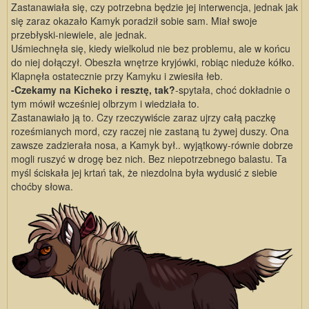
Zastanawiała się, czy potrzebna będzie jej interwencja, jednak jak
się zaraz okazało Kamyk poradził sobie sam. Miał swoje
przebłyski-niewiele, ale jednak.
Uśmiechnęła się, kiedy wielkolud nie bez problemu, ale w końcu
do niej dołączył. Obeszła wnętrze kryjówki, robiąc nieduże kółko.
Klapnęła ostatecznie przy Kamyku i zwiesiła łeb.
-Czekamy na Kicheko i resztę, tak?
-spytała, choć dokładnie o
tym mówił wcześniej olbrzym i wiedziała to.
Zastanawiało ją to. Czy rzeczywiście zaraz ujrzy całą paczkę
roześmianych mord, czy raczej nie zastaną tu żywej duszy. Ona
zawsze zadzierała nosa, a Kamyk był.. wyjątkowy-równie dobrze
mogli ruszyć w drogę bez nich. Bez niepotrzebnego balastu. Ta
myśl ściskała jej krtań tak, że niezdolna była wydusić z siebie
choćby słowa.