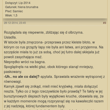
Dołączył: Lip 2014
Gatunek: hiena brunatna
Płeć: Samiec
Wiek: 1,5
28-12-2014, 23:45
#3
Rozglądała się niepewnie, zbliżając się d olbrzyma.
Usiadła.
W istocie była zmęczona- przeprawa przez kleiste błoto, w
którym co rus grzązły łapy nie była ani łatwa, ani przyjemna. Na
szczęście miała to już za sobą, choć jej futro dalej sklejała już
powoli zasychająca maź.
Nieprędko wróci na bagna.
Spoglądnęła na wielki głaz, obok którego stanął mniejszy,
paskowany.
-Uh.. no ale co dalej?
-spytała. Sprawiała wrażenie wytrąconej z
równowagi.
Kamyk zjawił się znikąd, mieli mieć kryjówkę, miała dołączyć
reszta. Tylko co z tego rzeczywiście było prawdą? Te fakty w jej
bursztynowych ślepiach były wyjątkowo kruche, obawiała się, że
w każdym momencie mogą rozprysnąć się na kawałeczki razem
z jej nadzieją, której fundamentem były.