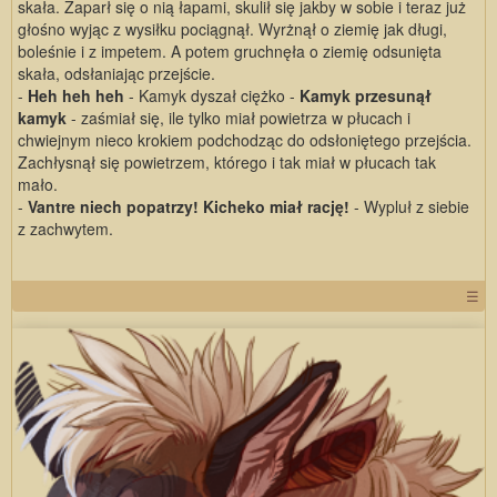
skała. Zaparł się o nią łapami, skulił się jakby w sobie i teraz już
głośno wyjąc z wysiłku pociągnął. Wyrżnął o ziemię jak długi,
boleśnie i z impetem. A potem gruchnęła o ziemię odsunięta
skała, odsłaniając przejście.
-
Heh heh heh
- Kamyk dyszał ciężko -
Kamyk przesunął
kamyk
- zaśmiał się, ile tylko miał powietrza w płucach i
chwiejnym nieco krokiem podchodząc do odsłoniętego przejścia.
Zachłysnął się powietrzem, którego i tak miał w płucach tak
mało.
-
Vantre niech popatrzy! Kicheko miał rację!
- Wypluł z siebie
z zachwytem.
☰