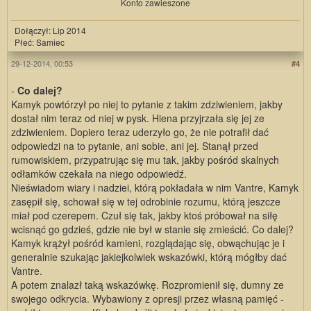
Konto zawieszone
Dołączył: Lip 2014
Płeć: Samiec
29-12-2014, 00:53
#4
-
Co dalej?
Kamyk powtórzył po niej to pytanie z takim zdziwieniem, jakby
dostał nim teraz od niej w pysk. Hiena przyjrzała się jej ze
zdziwieniem. Dopiero teraz uderzyło go, że nie potrafił dać
odpowiedzi na to pytanie, ani sobie, ani jej. Stanął przed
rumowiskiem, przypatrując się mu tak, jakby pośród skalnych
odłamków czekała na niego odpowiedź.
Nieświadom wiary i nadziei, którą pokładała w nim Vantre, Kamyk
zasępił się, schował się w tej odrobinie rozumu, którą jeszcze
miał pod czerepem. Czuł się tak, jakby ktoś próbował na siłę
wcisnąć go gdzieś, gdzie nie był w stanie się zmieścić. Co dalej?
Kamyk krążył pośród kamieni, rozglądając się, obwąchując je i
generalnie szukając jakiejkolwiek wskazówki, którą mógłby dać
Vantre.
A potem znalazł taką wskazówkę. Rozpromienił się, dumny ze
swojego odkrycia. Wybawiony z opresji przez własną pamięć -