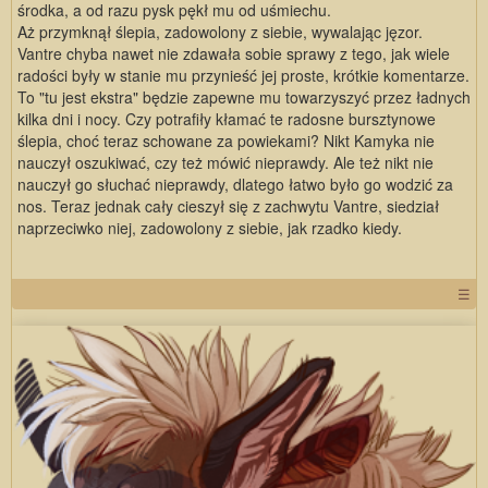
środka, a od razu pysk pękł mu od uśmiechu.
Aż przymknął ślepia, zadowolony z siebie, wywalając jęzor.
Vantre chyba nawet nie zdawała sobie sprawy z tego, jak wiele
radości były w stanie mu przynieść jej proste, krótkie komentarze.
To "tu jest ekstra" będzie zapewne mu towarzyszyć przez ładnych
kilka dni i nocy. Czy potrafiły kłamać te radosne bursztynowe
ślepia, choć teraz schowane za powiekami? Nikt Kamyka nie
nauczył oszukiwać, czy też mówić nieprawdy. Ale też nikt nie
nauczył go słuchać nieprawdy, dlatego łatwo było go wodzić za
nos. Teraz jednak cały cieszył się z zachwytu Vantre, siedział
naprzeciwko niej, zadowolony z siebie, jak rzadko kiedy.
☰