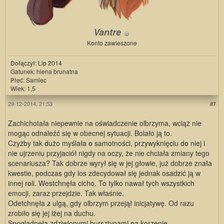
Vantre
Konto zawieszone
Dołączył: Lip 2014
Gatunek: hiena brunatna
Płeć: Samiec
Wiek: 1,5
29-12-2014, 21:53
#7
Zachichotała niepewnie na oświadczenie olbrzyma, wciąż nie
mogąc odnaleźć się w obecnej sytuacji. Bolało ją to.
Czyżby tak dużo myślała o samotności, przywyknięciu do niej i
nie ujrzeniu przyjaciół nigdy na oczy, że nie chciała zmiany tego
scenariusza? Tak dobrze wyrył się w jej głowie, już dobrze znała
kwestie, podczas gdy los zdecydował się jednak osadzić ją w
innej roli. Westchnęła cicho. To tylko nawał tych wszystkich
emocji, zaraz przejdzie. Tak właśnie.
Odetchnęła z ulgą, gdy olbrzym przejął inicjatywę. Od razu
zrobiło się jej lżej na duchu.
Spoglądnęła zdziwionymi bursztynami na korzenie.