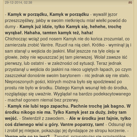
29-12-2014, 02:38
#6
-
Kamyk w porządku, Kamyk w porządku
- wywalił jęzor
przeszczęśliwy, jakby w swoim nietknięciu miał wielki powód do
dumy -
Kamyk już idzie, tylko Kamyk się, hehehe, trochę
wyrąbał. Hahaha, tamten kamyk też, haha!
Chichocząc wciąż pod nosem Kamyk nie do końca zrozumiał, co
zamierzała zrobić Vantre. Rzucił na nią cień. Krótko - wyminął ją i
sam stanął u wejścia do jaskini. Miał jeszcze na tyle oleju w
głowie, żeby nie wpuszczać jej tam pierwszej. Wolał zawsze iść
pierwszy, lub ostatni - w zależności od sytuacji. Teraz jednak
przystanął u wejścia do jaskini na nieco ugiętych łapach, po czym
zaszczekał donośnie swoim barytonem - nic jednak się nie stało.
Nieproszonych gości, których można było się spodziewać po
prostu nie było w środku. Dlatego Kamyk wsunął łeb do środka,
rozglądając się uważnie. Wyglądał na bardzo podekscytowanego
- machał ogonem niemal bez przerwy.
-
Kamyk nie lubi tego zapachu. Pachnie trochę jak bagno. W
środku nikogo nie ma. Tylko Kamyk jest za duży, żeby tam
wejść.
- Stwierdził z zawodem. -
Ale w środku jest fajnie, tylko
coś dziwnego wisi u góry. Vantre popatrzy, tam!
- Odsunął się
i zrobił jej miejsce, pokazując jej dyndające ze stropu korzenie. -
Vantre wie co to jest?
- Zapytał, przypatrując się przyjaciółce.