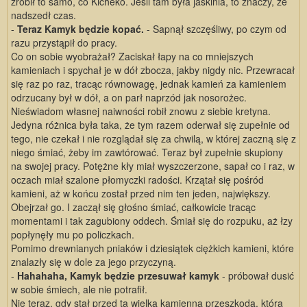
zrobił to samo, co Kicheko. Jeśli tam była jaskinia, to znaczy, że
nadszedł czas.
-
Teraz Kamyk będzie kopać.
- Sapnął szczęśliwy, po czym od
razu przystąpił do pracy.
Co on sobie wyobrażał? Zaciskał łapy na co mniejszych
kamieniach i spychał je w dół zbocza, jakby nigdy nic. Przewracał
się raz po raz, tracąc równowagę, jednak kamień za kamieniem
odrzucany był w dół, a on parł naprzód jak nosorożec.
Nieświadom własnej naiwności robił znowu z siebie kretyna.
Jedyna różnica była taka, że tym razem oderwał się zupełnie od
tego, nie czekał i nie rozglądał się za chwilą, w której zaczną się z
niego śmiać, żeby im zawtórować. Teraz był zupełnie skupiony
na swojej pracy. Potężne kły miał wyszczerzone, sapał co i raz, w
oczach miał szalone płomyczki radości. Krzątał się pośród
kamieni, aż w końcu został przed nim ten jeden, największy.
Obejrzał go. I zaczął się głośno śmiać, całkowicie tracąc
momentami i tak zagubiony oddech. Śmiał się do rozpuku, aż łzy
popłynęły mu po policzkach.
Pomimo drewnianych pniaków i dziesiątek ciężkich kamieni, które
znalazły się w dole za jego przyczyną.
-
Hahahaha, Kamyk będzie przesuwał kamyk
- próbował dusić
w sobie śmiech, ale nie potrafił.
Nie teraz, gdy stał przed tą wielką kamienną przeszkodą, która