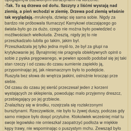
-Tak. To są drzewa od dołu. Szczyty z liśćmi wystają nad
ziemią, a pień wchodzi w ziemię. Drzewa pod ziemią właśnie
tak wyglądają.
-mruknęła, dziwiąc się sama sobie. Nigdy za
bardzo nie próbowała tłumaczyć Kamykowi otaczającego go
świata-było go za dużo, czego nie można było powiedzieć o
możliwościach wielkoluda. Zresztą, nigdy jej to nie
przeszkadzało-lubiła go takim, jakim był.
Przeszkadzała jej tylko jedna myśl-to, że był za głupi na
krytykowanie jej. Bynajmniej nie pragnęła obiektywnych opinii o
sobie z pyska pręgowanego, w pewien sposób podobał się jej taki
stan rzeczy i od czasu do czasu sumienie zapiekło ją,
przypominając jej, jak niesmacznym było to podejście.
Ruszyła bez słowa do wnętrza jaskini, ostrożnie krocząc prze
siebie.
Od czasu do czasu jej sierść przeczesał jeden z korzeni
wystających ze sklepienia, powodując mało przyjemny dreszcz,
przebiegający po jej grzbiecie.
Znalazłszy się w środku, rozejrzała się roziskrzonymi
bursztynami. Rzeczywiście, nie było tu żywej duszy, podczas gdy
samo miejsce było dosyć przytulne. Ktokolwiek wcześniej miał tu
swoje legowisko nie omieszkał zaopatrzyć podłoża w miękkie
kępy trawy, nie wspominając o puszystym mchu. Zewsząd było