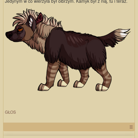
Jedynym w co wierzyła był olbrzym. Kamyk był z nią, tu i teraz.
GŁOS
☰