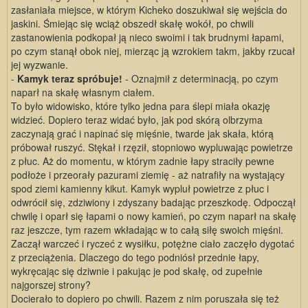
zasłaniała miejsce, w którym Kicheko doszukiwał się wejścia do
jaskini. Śmiejąc się wciąż obszedł skałę wokół, po chwili
zastanowienia podkopał ją nieco swoimi i tak brudnymi łapami,
po czym stanął obok niej, mierząc ją wzrokiem takm, jakby rzucał
jej wyzwanie.
-
Kamyk teraz spróbuje!
- Oznajmił z determinacją, po czym
naparł na skałę własnym ciałem.
To było widowisko, które tylko jedna para ślepi miała okazję
widzieć. Dopiero teraz widać było, jak pod skórą olbrzyma
zaczynają grać i napinać się mięśnie, twarde jak skała, którą
próbował ruszyć. Stękał i rzęził, stopniowo wypluwając powietrze
z płuc. Aż do momentu, w którym zadnie łapy straciły pewne
podłoże i przeorały pazurami ziemię - aż natrafiły na wystający
spod ziemi kamienny kikut. Kamyk wypluł powietrze z płuc i
odwrócił się, zdziwiony i zdyszany badając przeszkodę. Odpoczął
chwilę i oparł się łapami o nowy kamień, po czym naparł na skałę
raz jeszcze, tym razem wkładając w to całą siłę swoich mięśni.
Zaczął warczeć i ryczeć z wysiłku, potężne ciało zaczęło dygotać
z przeciążenia. Dlaczego do tego podniósł przednie łapy,
wykręcając się dziwnie i pakując je pod skałę, od zupełnie
najgorszej strony?
Docierało to dopiero po chwili. Razem z nim poruszała się też