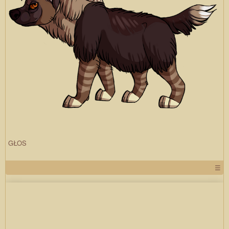
GŁOS
☰