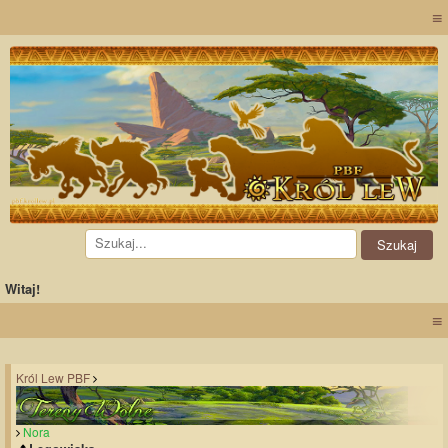
≡
Witaj!
≡
Król Lew PBF
Nora