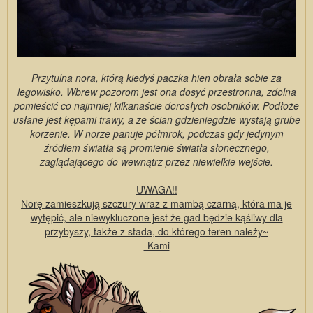
Przytulna nora, którą kiedyś paczka hien obrała sobie za
legowisko. Wbrew pozorom jest ona dosyć przestronna, zdolna
pomieścić co najmniej kilkanaście dorosłych osobników. Podłoże
usłane jest kępami trawy, a ze ścian gdzieniegdzie wystają grube
korzenie. W norze panuje półmrok, podczas gdy jedynym
źródłem światła są promienie światła słonecznego,
zaglądającego do wewnątrz przez niewielkie wejście.
UWAGA!!
Norę zamieszkują szczury wraz z mambą czarną, która ma je
wytępić, ale niewykluczone jest że gad będzie kąśliwy dla
przybyszy, także z stada, do którego teren należy~
-Kami