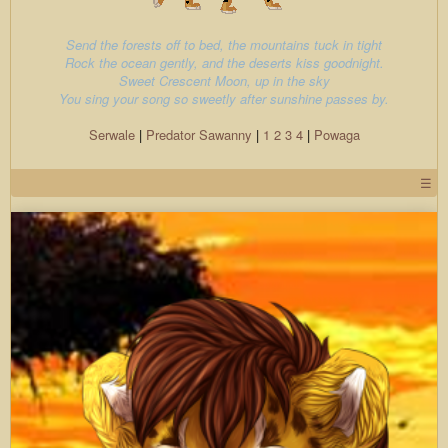
Send the forests off to bed, the mountains tuck in tight
Rock the ocean gently, and the deserts kiss goodnight.
Sweet Crescent Moon, up in the sky
You sing your song so sweetly after sunshine passes by.
Serwale
|
Predator
Sawanny
|
1
2
3
4
|
Powaga
☰