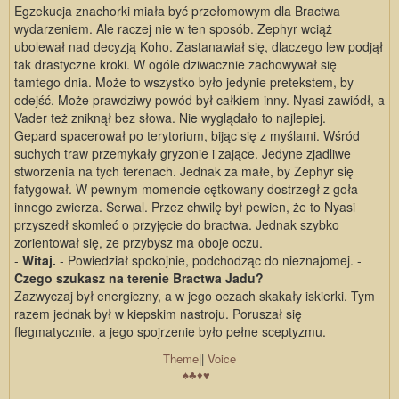
Egzekucja znachorki miała być przełomowym dla Bractwa
wydarzeniem. Ale raczej nie w ten sposób. Zephyr wciąż
ubolewał nad decyzją Koho. Zastanawiał się, dlaczego lew podjął
tak drastyczne kroki. W ogóle dziwacznie zachowywał się
tamtego dnia. Może to wszystko było jedynie pretekstem, by
odejść. Może prawdziwy powód był całkiem inny. Nyasi zawiódł, a
Vader też zniknął bez słowa. Nie wyglądało to najlepiej.
Gepard spacerował po terytorium, bijąc się z myślami. Wśród
suchych traw przemykały gryzonie i zające. Jedyne zjadliwe
stworzenia na tych terenach. Jednak za małe, by Zephyr się
fatygował. W pewnym momencie cętkowany dostrzegł z goła
innego zwierza. Serwal. Przez chwilę był pewien, że to Nyasi
przyszedł skomleć o przyjęcie do bractwa. Jednak szybko
zorientował się, ze przybysz ma oboje oczu.
-
Witaj.
- Powiedział spokojnie, podchodząc do nieznajomej. -
Czego szukasz na terenie Bractwa Jadu?
Zazwyczaj był energiczny, a w jego oczach skakały iskierki. Tym
razem jednak był w kiepskim nastroju. Poruszał się
flegmatycznie, a jego spojrzenie było pełne sceptyzmu.
Theme
||
Voice
♠
♣
♦
♥