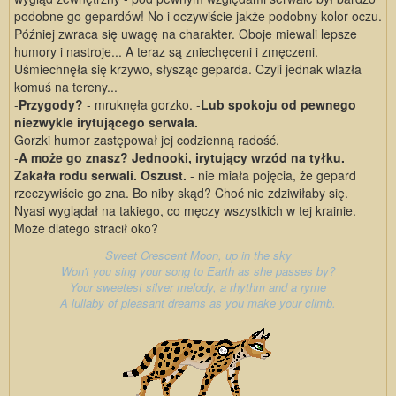
podobne go gepardów! No i oczywiście jakże podobny kolor oczu.
Później zwraca się uwagę na charakter. Oboje miewali lepsze
humory i nastroje... A teraz są zniechęceni i zmęczeni.
Uśmiechnęła się krzywo, słysząc geparda. Czyli jednak wlazła
komuś na tereny...
-
Przygody?
- mruknęła gorzko. -
Lub spokoju od pewnego
niezwykle irytującego serwala.
Gorzki humor zastępował jej codzienną radość.
-
A może go znasz? Jednooki, irytujący wrzód na tyłku.
Zakała rodu serwali. Oszust.
- nie miała pojęcia, że gepard
rzeczywiście go zna. Bo niby skąd? Choć nie zdziwiłaby się.
Nyasi wyglądał na takiego, co męczy wszystkich w tej krainie.
Może dlatego stracił oko?
Sweet Crescent Moon, up in the sky
Won't you sing your song to Earth as she passes by?
Your sweetest silver melody, a rhythm and a ryme
A lullaby of pleasant dreams as you make your climb.