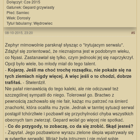
Dołączył: Cze 2015
Gatunek: Gepard grzywiasty
Płeć: Samiec
Wiek: Dorosły
Tytuł fabularny: Wędrowiec
08-10-2015, 23:20
#5
Zephyr mimowolnie parsknął słysząc o "irytujacym serwalu".
Zdążył się zorientować, że nieznajoma jest w podobnym wieku,
co Nyasi. Zastanawiał się tylko, czym jednooki jej się naprzykrzył.
Opcji było wiele, bo młody miał do tego talent.
-
Kojarzę. Jeśli ma choć trochę rozsądku, nie pokaże się na
tych ziemiach nigdy więcej. A więc jeśli o to chodzi, dobrze
trafiłaś.
- Stwierdził.
Nie pałał nienawiścią do tego kaleki, ale nie odczuwał też
szczególnej sympatii do niego. Tolerował go. Bractwo z
pewnością zachowało się nie fair, każąc mu patrzeć na śmierć
znachorki, która ocaliła mu życie. Jednak w tamtej sytuacji serwal
postąpił tchórzliwie i pozbawił się przychylności chyba wszystkich
obecnych tam zwierząt. Gepard wolał go więcej nie spotkać.
-
Co do przygody, to zobaczę, co da się zrobić. Skąd jesteś?
- Zapytał. Jego pozbawione wyrazu zielone ślepia wpatrywały się
w sylwetkę serwalki. Wciąż była intruzem i nie mógł sobie