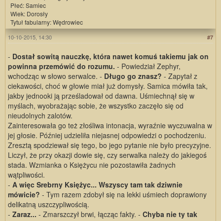
Płeć: Samiec
Wiek: Dorosły
Tytuł fabularny: Wędrowiec
10-10-2015, 14:30
#7
-
Dostał sowitą nauczkę, która nawet komuś takiemu jak on
powinna przemówić do rozumu.
- Powiedział Zephyr,
wchodząc w słowo serwalce. -
Długo go znasz?
- Zapytał z
ciekawości, choć w głowie miał już domysły. Samica mówiła tak,
jakby jednooki ją prześladował od dawna. Uśmiechnął się w
myślach, wyobrażając sobie, że wszystko zaczęło się od
nieudolnych zalotów.
Zainteresowała go też złośliwa intonacja, wyraźnie wyczuwalna w
jej głosie. Później udzieliła niejasnej odpowiedzi o pochodzeniu.
Zresztą spodziewał się tego, bo jego pytanie nie było precyzyjne.
Liczył, że przy okazji dowie się, czy serwalka należy do jakiegoś
stada. Wzmianka o Księżycu nie pozostawiła żadnych
wątpliwości.
-
A więc Srebrny Księżyc... Wszyscy tam tak dziwnie
mówicie?
- Tym razem zdobył się na lekki uśmiech doprawiony
delikatną uszczypliwością.
-
Zaraz...
- Zmarszczył brwi, łącząc fakty. -
Chyba nie ty tak