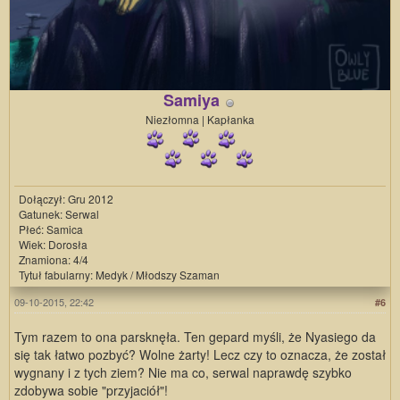
Samiya
Niezłomna | Kapłanka
Dołączył: Gru 2012
Gatunek: Serwal
Płeć: Samica
Wiek: Dorosła
Znamiona: 4/4
Tytuł fabularny: Medyk / Młodszy Szaman
09-10-2015, 22:42
#6
Tym razem to ona parsknęła. Ten gepard myśli, że Nyasiego da
się tak łatwo pozbyć? Wolne żarty! Lecz czy to oznacza, że został
wygnany i z tych ziem? Nie ma co, serwal naprawdę szybko
zdobywa sobie "przyjaciół"!