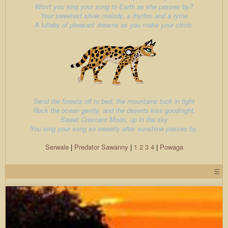
Won't you sing your song to Earth as she passes by?
Your sweetest silver melody, a rhythm and a ryme
A lullaby of pleasant dreams as you make your climb.
Send the forests off to bed, the mountains tuck in tight
Rock the ocean gently, and the deserts kiss goodnight.
Sweet Crescent Moon, up in the sky
You sing your song so sweetly after sunshine passes by.
Serwale
|
Predator
Sawanny
|
1
2
3
4
|
Powaga
☰