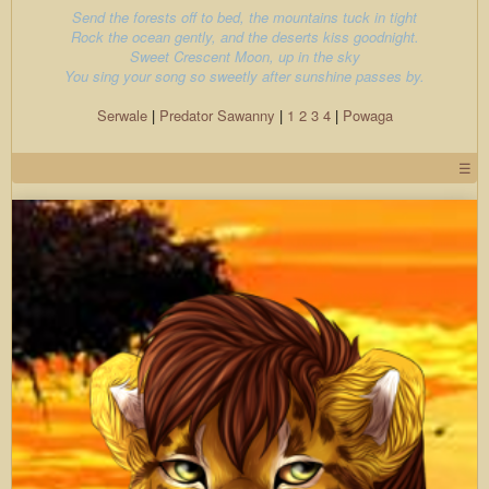
Send the forests off to bed, the mountains tuck in tight
Rock the ocean gently, and the deserts kiss goodnight.
Sweet Crescent Moon, up in the sky
You sing your song so sweetly after sunshine passes by.
Serwale
|
Predator
Sawanny
|
1
2
3
4
|
Powaga
☰