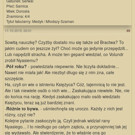
Gatunek: Serwal
Płeć: Samica
Wiek: Dorosła
Znamiona: 4/4
Tytuł fabularny: Medyk / Młodszy Szaman
11-10-2015, 00:01
#8
Sowitą nauczkę? Czyżby dostało mu się także od Bractwa? To
jakim cudem on jeszcze żył? Choć może go jedynie przepędzili...
Lub napędzili stracha. A może ten gepard wiedział, co Volundr
zrobił Nyasiemu?
-
Pół roku?
- powiedziała niepewnie. Nie liczyła dokładnie...
Nawet nie miała jak! Ale niezbyt długo się z nim zna, całe
szczęście.
Ha, czyli on wie o istnieniu Księżyca? Cóż, tajemnicą to nie jest.
Ale i tak niewiele osób o nich wie... Zaskakująca niewiele. Nie, nie
do końca ma rację. Kiedyś zaskakująco mało osób wiedziało
Księżycu, teraz są już bardziej znani.
-
Różnie to bywa.
- uśmiechnęła się uroczo. Każdy z nich jest
różny, czyż nie?
Kolejne pytanie zaskoczyło ją. Czyli jednak widział rany
Nyasiego... I to niedługo po całym zajściu, a przynajmniej tak jej
się wydawało. Ale stwierdzenie, że to właśnie ona go