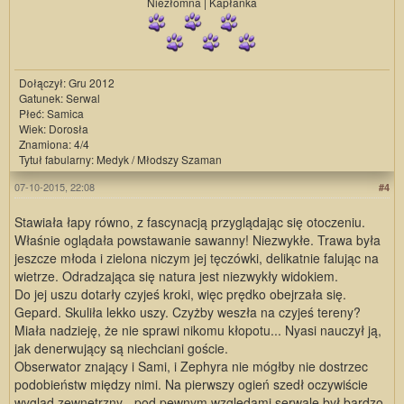
Niezłomna | Kapłanka
Dołączył: Gru 2012
Gatunek: Serwal
Płeć: Samica
Wiek: Dorosła
Znamiona: 4/4
Tytuł fabularny: Medyk / Młodszy Szaman
07-10-2015, 22:08
#4
Stawiała łapy równo, z fascynacją przyglądając się otoczeniu.
Właśnie oglądała powstawanie sawanny! Niezwykłe. Trawa była
jeszcze młoda i zielona niczym jej tęczówki, delikatnie falując na
wietrze. Odradzająca się natura jest niezwykły widokiem.
Do jej uszu dotarły czyjeś kroki, więc prędko obejrzała się.
Gepard. Skuliła lekko uszy. Czyżby weszła na czyjeś tereny?
Miała nadzieję, że nie sprawi nikomu kłopotu... Nyasi nauczył ją,
jak denerwujący są niechciani goście.
Obserwator znający i Sami, i Zephyra nie mógłby nie dostrzec
podobieństw między nimi. Na pierwszy ogień szedł oczywiście
wygląd zewnętrzny - pod pewnym względami serwale był bardzo