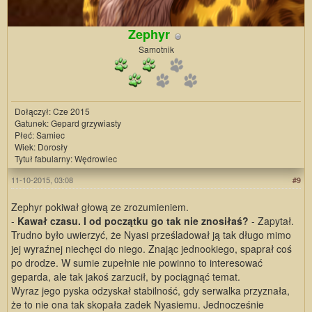
Zephyr
Samotnik
Dołączył: Cze 2015
Gatunek: Gepard grzywiasty
Płeć: Samiec
Wiek: Dorosły
Tytuł fabularny: Wędrowiec
11-10-2015, 03:08
#9
Zephyr pokiwał głową ze zrozumieniem.
-
Kawał czasu. I od początku go tak nie znosiłaś?
- Zapytał.
Trudno było uwierzyć, że Nyasi prześladował ją tak długo mimo
jej wyraźnej niechęci do niego. Znając jednookiego, spaprał coś
po drodze. W sumie zupełnie nie powinno to interesować
geparda, ale tak jakoś zarzucił, by pociągnąć temat.
Wyraz jego pyska odzyskał stabilność, gdy serwalka przyznała,
że to nie ona tak skopała zadek Nyasiemu. Jednocześnie