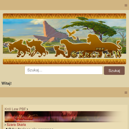
≡
Witaj!
≡
Król Lew PBF
Szara Skała