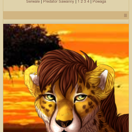
Serwale
|
Predator
Sawanny
|
1
2
3
4
|
Powaga
☰