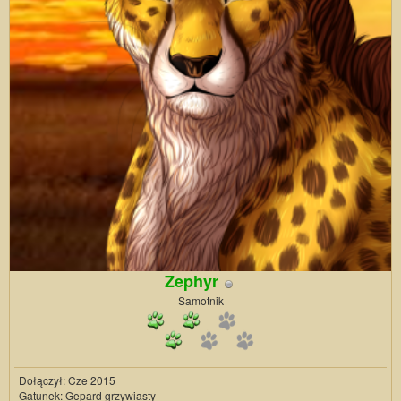
Zephyr
Samotnik
Dołączył: Cze 2015
Gatunek: Gepard grzywiasty