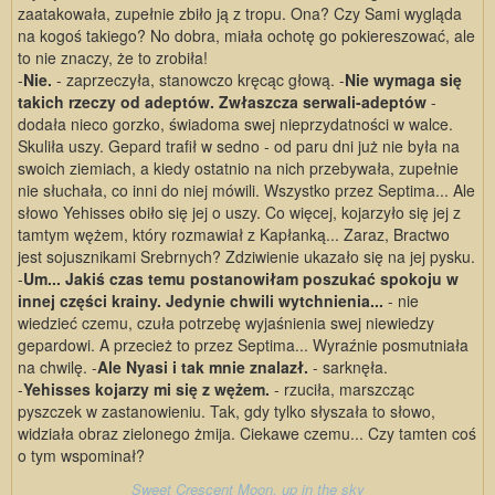
zaatakowała, zupełnie zbiło ją z tropu. Ona? Czy Sami wygląda
na kogoś takiego? No dobra, miała ochotę go pokiereszować, ale
to nie znaczy, że to zrobiła!
-
Nie.
- zaprzeczyła, stanowczo kręcąc głową. -
Nie wymaga się
takich rzeczy od adeptów. Zwłaszcza serwali-adeptów
-
dodała nieco gorzko, świadoma swej nieprzydatności w walce.
Skuliła uszy. Gepard trafił w sedno - od paru dni już nie była na
swoich ziemiach, a kiedy ostatnio na nich przebywała, zupełnie
nie słuchała, co inni do niej mówili. Wszystko przez Septima... Ale
słowo Yehisses obiło się jej o uszy. Co więcej, kojarzyło się jej z
tamtym wężem, który rozmawiał z Kapłanką... Zaraz, Bractwo
jest sojusznikami Srebrnych? Zdziwienie ukazało się na jej pysku.
-
Um... Jakiś czas temu postanowiłam poszukać spokoju w
innej części krainy. Jedynie chwili wytchnienia...
- nie
wiedzieć czemu, czuła potrzebę wyjaśnienia swej niewiedzy
gepardowi. A przecież to przez Septima... Wyraźnie posmutniała
na chwilę. -
Ale Nyasi i tak mnie znalazł.
- sarknęła.
-
Yehisses kojarzy mi się z wężem.
- rzuciła, marszcząc
pyszczek w zastanowieniu. Tak, gdy tylko słyszała to słowo,
widziała obraz zielonego żmija. Ciekawe czemu... Czy tamten coś
o tym wspominał?
Sweet Crescent Moon, up in the sky