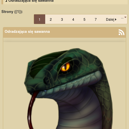
Odradzająca się sawanna
Strony ({1}):
...
1
2
3
4
5
7
Dalej
Odradzająca się sawanna