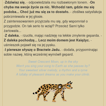
-
Zdziwisz się.
- odpowiedziała mu rozbawionym tonem. -
On
chyba ma swoje życie za nic. Wchodzi tam, gdzie mu się
podoba... Choć już mu się za to dostało.
- złośliwa satysfakcja
pobrzmiewała w jej głosie.
Z zainteresowaniem przyjrzała mu się, gdy wspomniał o
przygodzie. On tak serio to wziął? Przecież Sami tylko
żartowała...
-
Z daleka.
- rzuciła, mając nadzieję na lekkie zmylenie geparda. -
Z daleka pochodzę... Lecz moim domem jest Księżyc.
-
uśmieszek pojawił się na jej pysku.
-
I pierwsze słyszę o Bractwie Jadu.
- dodała, przypominając
sobie nazwę, którą wcześniej wymówił gepard.
Sweet Crescent Moon, up in the sky
Won't you sing your song to Earth as she passes by?
Your sweetest silver melody, a rhythm and a ryme
A lullaby of pleasant dreams as you make your climb.