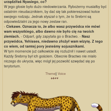
urządziłaś Nyasiego, co?
W jego głosie było dużo niedowierzania. Rybożerny musiałby być
ostatnim nieudacznikiem, by dać się tak pokiereszować kotce
swojego rodzaju. Jednak słyszał o tym, że to Srebrni są
odpowiedzialni za jego nowy zestaw ran.
-
Ciekawe. Oznacza to, że albo wasz przywódca nie mówi
wam wszystkiego, albo dawno nie było cię na twoich
ziemiach.
- Odparł, gdy zapytała go o Bractwo. -
Nasz
przywódca, Yehisses, niedawno złożył wam wizytę. Z tego
co wiem, od tamtej pory jesteśmy sojusznikami.
W tym momencie już całkowicie się rozluźnił i nawet usiadł.
Każdy Srebrny był ich gościem. Obecnie Bractwo nie miało
niczego do ukrycia, więc mógł jej pozwolić szwędać się po
terytorium.
Theme
||
Voice
♠
♣
♦
♥