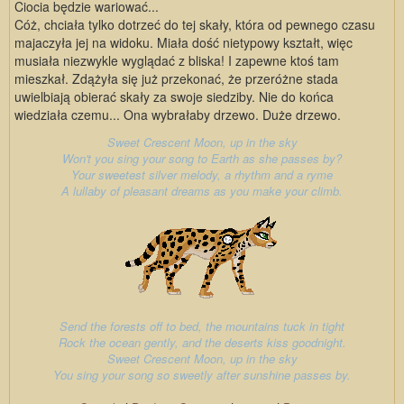
Ciocia będzie wariować...
Cóż, chciała tylko dotrzeć do tej skały, która od pewnego czasu
majaczyła jej na widoku. Miała dość nietypowy kształt, więc
musiała niezwykle wyglądać z bliska! I zapewne ktoś tam
mieszkał. Zdążyła się już przekonać, że przeróżne stada
uwielbiają obierać skały za swoje siedziby. Nie do końca
wiedziała czemu... Ona wybrałaby drzewo. Duże drzewo.
Sweet Crescent Moon, up in the sky
Won't you sing your song to Earth as she passes by?
Your sweetest silver melody, a rhythm and a ryme
A lullaby of pleasant dreams as you make your climb.
Send the forests off to bed, the mountains tuck in tight
Rock the ocean gently, and the deserts kiss goodnight.
Sweet Crescent Moon, up in the sky
You sing your song so sweetly after sunshine passes by.