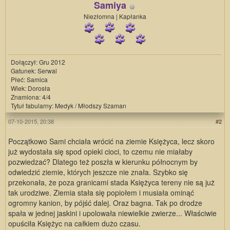
Samiya
Niezłomna | Kapłanka
Dołączył: Gru 2012
Gatunek: Serwal
Płeć: Samica
Wiek: Dorosła
Znamiona: 4/4
Tytuł fabularny: Medyk / Młodszy Szaman
07-10-2015, 20:38
#2
Początkowo Sami chciała wrócić na ziemie Księżyca, lecz skoro
już wydostała się spod opieki cioci, to czemu nie miałaby
pozwiedzać? Dlatego też poszła w kierunku północnym by
odwiedzić ziemie, których jeszcze nie znała. Szybko się
przekonała, że poza granicami stada Księżyca tereny nie są już
tak urodziwe. Ziemia stała się popiołem i musiała ominąć
ogromny kanion, by pójść dalej. Oraz bagna. Tak po drodze
spała w jednej jaskini i upolowała niewielkie zwierze... Właściwie
opuściła Księżyc na całkiem dużo czasu.