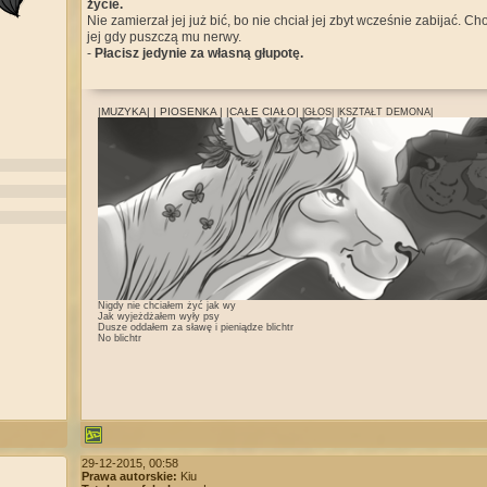
życie.
Nie zamierzał jej już bić, bo nie chciał jej zbyt wcześnie zabijać. C
jej gdy puszczą mu nerwy.
-
Płacisz jedynie za własną głupotę.
|MUZYKA|
| PIOSENKA |
|CAŁE CIAŁO|
|GŁOS|
|KSZTAŁT DEMONA|
Nigdy nie chciałem żyć jak wy
Jak wyjeżdżałem wyły psy
Dusze oddałem za sławę i pieniądze blichtr
No blichtr
29-12-2015, 00:58
Prawa autorskie:
Kiu