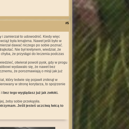
#5
y i zamierzał to udowodnić. Kiedy więc
 wciąż była krnąbrna. Nawet jeśli było w
amierzał dawać niczego po sobie poznać.
rajkotać. Nie był kretynem, wiedział, że
a chyba, że przystąpi do leczenia podczas
wiedzieć, otwierał powoli pysk, gdy w progu
halibowi wydawało się, że nawet bez
znemu, że porozmawiają o misji jak już
l, który ledwie się pojawił zniknął w
kierowany w stronę korytarza, to spojrzenie
 i bez tego wyglądasz już jak zwłoki.
ej, żeby sobie przekąsiła.
otrzymam. Jeśli jesteś uczciwą lwicą to