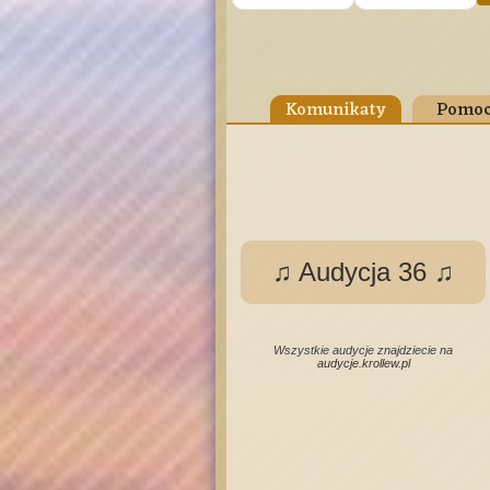
Komunikaty
Pomoc
♫ Audycja 36 ♫
Wszystkie audycje znajdziecie na
audycje.krollew.pl