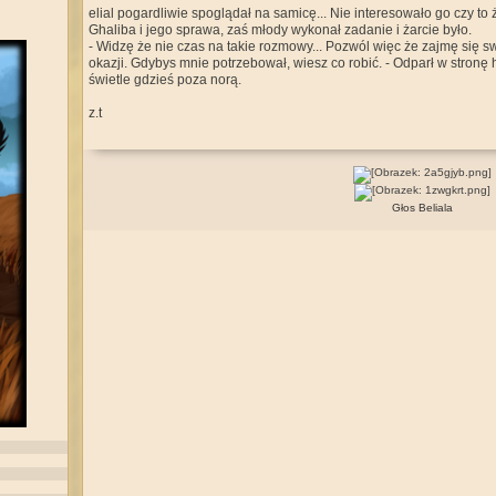
elial pogardliwie spoglądał na samicę... Nie interesowało go czy to ża
Ghaliba i jego sprawa, zaś młody wykonał zadanie i żarcie było.
- Widzę że nie czas na takie rozmowy... Pozwól więc że zajmę się s
okazji. Gdybys mnie potrzebował, wiesz co robić. - Odparł w stronę h
świetle gdzieś poza norą.
z.t
Głos Beliala