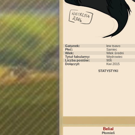
Gatunek:
lew tsavo
Płeć:
Samiec
Wiek:
Wiek średni
Tytuł fabularny:
Wędrowiec
Liczba postów:
906
Dołączył:
Kwi 2015
STATYSTYKI
Belial
Płomień