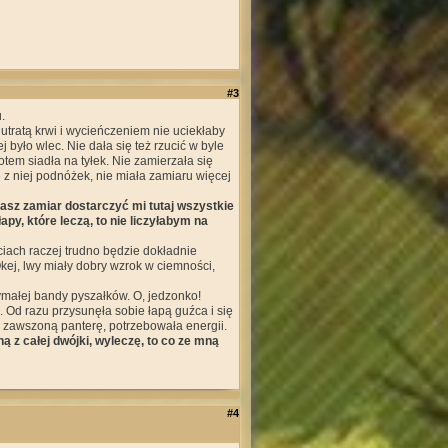
#3
.
 utratą krwi i wycieńczeniem nie uciekłaby
 było wlec. Nie dała się też rzucić w byle
tem siadła na tyłek. Nie zamierzała się
e z niej podnóżek, nie miała zamiaru więcej
masz zamiar dostarczyć mi tutaj wszystkie
apy, które leczą, to nie liczyłabym na
iach raczej trudno będzie dokładnie
ej, lwy miały dobry wzrok w ciemności,
rzymałej bandy pyszałków. O, jedzonko!
. Od razu przysunęła sobie łapą guźca i się
 zawszoną panterę, potrzebowała energii.
ną z całej dwójki, wyleczę, to co ze mną
#4