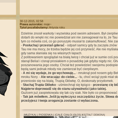
30-12-2015, 02:58
Prawa autorskie:
moje~
Tytuł pozafabularny:
Artysta roku
Dzielnie znosił warkoty i wyzwiska pod swoim adresem. Był cierpliw
dotarli do wnęki nic nie powiedział ani nie zareagował na to, że Tau
tym co mówiła coś, co go poruszyło musiał to zakamuflować. Nie z
-
Posłuchaj i przestań gderać
- odparł samicy gdy ta zaczęła znów t
Tau nie ma mocy, że trzeba będzie jej coś przynieść. Ale nie myślał
gdy sama słaniała się na własnych łapach.
Z politowaniem spoglądał na białą lwicę i chciał już w sumie coś po
stanął Belial i cisnął prosiakiem o posadzkę jak gdyby nigdy nic. G
poszanowania jego osoby. Chciał też powiedzieć swojemu podopiec
będą sami jednak młody nie zamierzał być cierpliwym.
-
A mi się wydaje, że go wychowuję...
- mruknął pod nosem gdy Belia
mroku Nory. -
Ale wracając do ciebie...
- tu, choć wciąż pysk miał s
przeniosło się na białą. Trupią Główkę. O, doskonały przydomek.
-
Słuchaj Trupia Główko
- uśmiechnął się kpiąco -
przestanę cię bić
Najpierw doprowadź się do stanu używalności jako takiej.
Guźcem już zaopiekowała się tak czy siak. Nie było co proponować j
-
Tak jak mówiłem. Jeśli ją wyleczysz oszczędzisz życie. Słowa d
przeżyjesz i twoja arogancja zostanie ci wybaczona.
|MUZYKA|
| PIOSENKA |
|CAŁE CIAŁO|
|GŁOS|
|KSZTAŁT DEMONA|