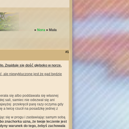
»
Nora
»
Mała
#1
ło. Znajduje się dość głęboko w norze.
, ale niewykluczone jest że gad będzie
ierała się albo poddawała się własnej
łej sali, samiec nie odezwał się ani
Najwyżej przekręcił parę razy oczyma gdy
ę a lwicę rzucił na posadzkę jednej z
ując się w progu i zastawiając samym sobą
albo znachorka uzna, że twoje leczenie jest
jedyny warunek do tego, żebyś zachowała