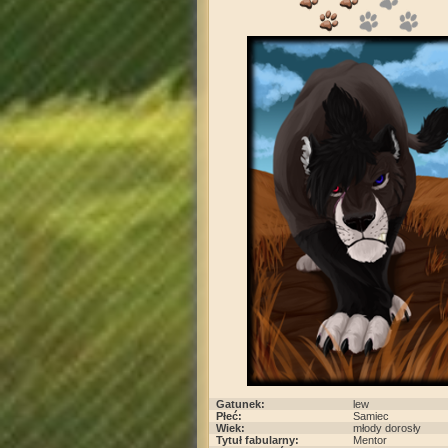
Gatunek:
lew
Płeć:
Samiec
Wiek:
młody dorosły
Tytuł fabularny:
Mentor