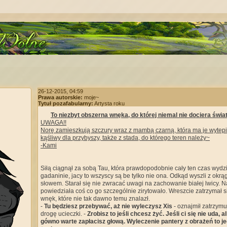
26-12-2015, 04:59
Prawa autorskie:
moje~
Tytuł pozafabularny:
Artysta roku
To niezbyt obszerna wnęka, do której niemal nie dociera świat
UWAGA!!
Norę zamieszkują szczury wraz z mambą czarną, która ma je wytępić
kąśliwy dla przybyszy, także z stada, do którego teren należy~
-Kami
Siłą ciągnął za sobą Tau, która prawdopodobnie cały ten czas wydz
gadaninie, jacy to wszyscy są be tylko nie ona. Odkąd wyszli z okrąg
słowem. Starał się nie zwracać uwagi na zachowanie białej lwicy. 
powiedziała coś co go szczególnie zirytowało. Wreszcie zatrzymał si
wnęk, które nie tak dawno temu znalazł.
-
Tu będziesz przebywać, aż nie wyleczysz Xis
- oznajmił zatrzym
drogę ucieczki. -
Zrobisz to jeśli chcesz żyć. Jeśli ci się nie uda, 
gówno warte zapłacisz głową. Wyleczenie pantery z obrażeń to 