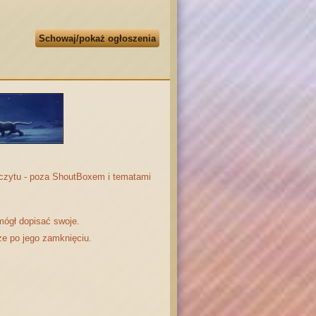
Schowaj/pokaż ogłoszenia
odczytu - poza ShoutBoxem i tematami
mógł dopisać swoje.
że po jego zamknięciu.