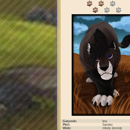
Gatunek:
lew
Płeć:
Samiec
Wiek:
młody dorosły