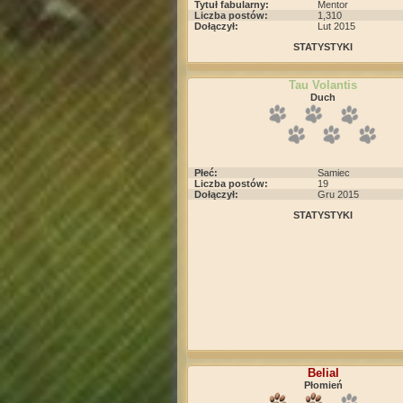
Tytuł fabularny:
Mentor
Liczba postów:
1,310
Dołączył:
Lut 2015
STATYSTYKI
Tau Volantis
Duch
Płeć:
Samiec
Liczba postów:
19
Dołączył:
Gru 2015
STATYSTYKI
Belial
Płomień