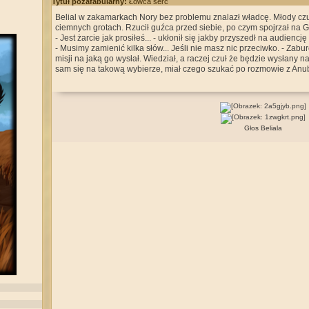
Tytuł pozafabularny:
Łowca serc
Belial w zakamarkach Nory bez problemu znalazł władcę. Młody czuł
ciemnych grotach. Rzucił guźca przed siebie, po czym spojrzał na G
- Jest żarcie jak prosiłeś... - ukłonił się jakby przyszedł na audiencję
- Musimy zamienić kilka słów... Jeśli nie masz nic przeciwko. - Zabu
misji na jaką go wysłał. Wiedział, a raczej czuł że będzie wysłany n
sam się na takową wybierze, miał czego szukać po rozmowie z Anu
Głos Beliala