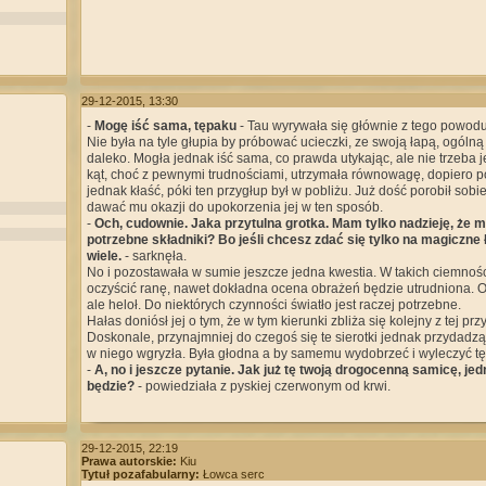
29-12-2015, 13:30
-
Mogę iść sama, tępaku
- Tau wyrywała się głównie z tego powodu
Nie była na tyle głupia by próbować ucieczki, ze swoją łapą, ogólną
daleko. Mogła jednak iść sama, co prawda utykając, ale nie trzeba jej
kąt, choć z pewnymi trudnościami, utrzymała równowagę, dopiero po
jednak kłaść, póki ten przygłup był w pobliżu. Już dość porobił sobi
dawać mu okazji do upokorzenia jej w ten sposób.
-
Och, cudownie. Jaka przytulna grotka. Mam tylko nadzieję, że 
potrzebne składniki? Bo jeśli chcesz zdać się tylko na magiczne ł
wiele.
- sarknęła.
No i pozostawała w sumie jeszcze jedna kwestia. W takich ciemnośc
oczyścić ranę, nawet dokładna ocena obrażeń będzie utrudniona. Ok
ale heloł. Do niektórych czynności światło jest raczej potrzebne.
Hałas doniósł jej o tym, że w tym kierunki zbliża się kolejny z tej p
Doskonale, przynajmniej do czegoś się te sierotki jednak przydadzą
w niego wgryzła. Była głodna a by samemu wydobrzeć i wyleczyć tę
-
A, no i jeszcze pytanie. Jak już tę twoją drogocenną samicę, jed
będzie?
- powiedziała z pyskiej czerwonym od krwi.
29-12-2015, 22:19
Prawa autorskie:
Kiu
Tytuł pozafabularny:
Łowca serc