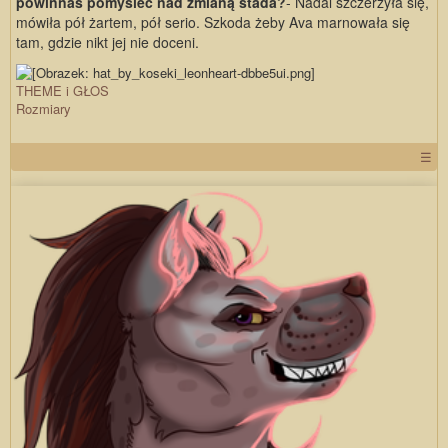
powinnaś pomyśleć nad zmianą stada?
- Nadal szczerzyła się,
mówiła pół żartem, pół serio. Szkoda żeby Ava marnowała się
tam, gdzie nikt jej nie doceni.
THEME i GŁOS
Rozmiary
☰