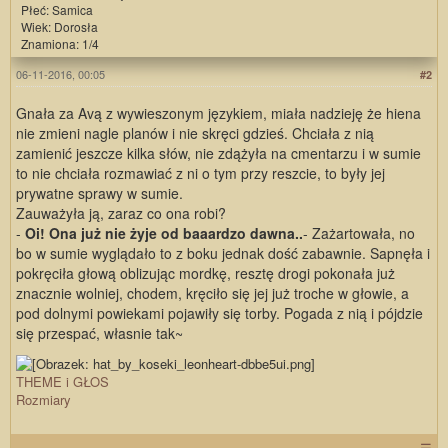
Płeć: Samica
Wiek: Dorosła
Znamiona: 1/4
06-11-2016, 00:05
#2
Gnała za Avą z wywieszonym językiem, miała nadzieję że hiena
nie zmieni nagle planów i nie skręci gdzieś. Chciała z nią
zamienić jeszcze kilka słów, nie zdążyła na cmentarzu i w sumie
to nie chciała rozmawiać z ni o tym przy reszcie, to były jej
prywatne sprawy w sumie.
Zauważyła ją, zaraz co ona robi?
-
Oi! Ona już nie żyje od baaardzo dawna..
- Zażartowała, no
bo w sumie wyglądało to z boku jednak dość zabawnie. Sapnęła i
pokręciła głową oblizując mordkę, resztę drogi pokonała już
znacznie wolniej, chodem, kręciło się jej już troche w głowie, a
pod dolnymi powiekami pojawiły się torby. Pogada z nią i pójdzie
się przespać, własnie tak~
THEME i GŁOS
Rozmiary
☰