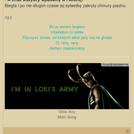
Biegła i po nie długim czasie jej sylwetkę zakryły chmury piachu.
//z.t
Bo ja jestem bogiem
Uświadom to sobie
Słyszysz słowa, od których włos jeży się na głowie
O, rany, rany
Jestem niepokonany
Głos Avy
Main Song
☰