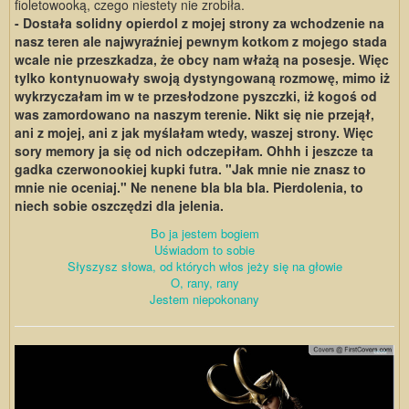
fioletowooką, czego niestety nie zrobiła.
- Dostała solidny opierdol z mojej strony za wchodzenie na
nasz teren ale najwyraźniej pewnym kotkom z mojego stada
wcale nie przeszkadza, że obcy nam włażą na posesje. Więc
tylko kontynuowały swoją dystyngowaną rozmowę, mimo iż
wykrzyczałam im w te przesłodzone pyszczki, iż kogoś od
was zamordowano na naszym terenie. Nikt się nie przejął,
ani z mojej, ani z jak myślałam wtedy, waszej strony. Więc
sory memory ja się od nich odczepiłam. Ohhh i jeszcze ta
gadka czerwonookiej kupki futra. "Jak mnie nie znasz to
mnie nie oceniaj." Ne nenene bla bla bla. Pierdolenia, to
niech sobie oszczędzi dla jelenia.
Bo ja jestem bogiem
Uświadom to sobie
Słyszysz słowa, od których włos jeży się na głowie
O, rany, rany
Jestem niepokonany