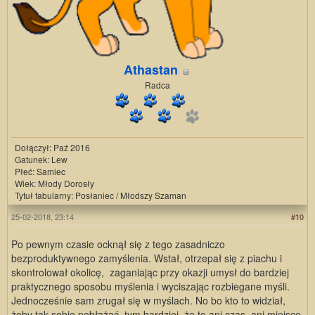
Athastan
Radca
Dołączył: Paź 2016
Gatunek: Lew
Płeć: Samiec
Wiek: Młody Dorosły
Tytuł fabularny: Posłaniec / Młodszy Szaman
25-02-2018, 23:14
#10
Po pewnym czasie ocknął się z tego zasadniczo
bezproduktywnego zamyślenia. Wstał, otrzepał się z piachu i
skontrolował okolicę, zaganiając przy okazji umysł do bardziej
praktycznego sposobu myślenia i wyciszając rozbiegane myśli.
Jednocześnie sam zrugał się w myślach. No bo kto to widział,
żeby tak sobie pobłażać, tym bardziej, że to ani czas, ani miejsce,