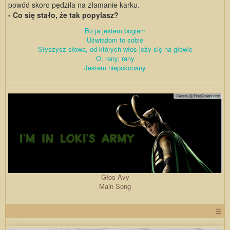
powód skoro pędziła na złamanie karku.
- Co się stało, że tak popylasz?
Bo ja jestem bogiem
Uświadom to sobie
Słyszysz słowa, od których włos jeży się na głowie
O, rany, rany
Jestem niepokonany
Głos Avy
Main Song
☰