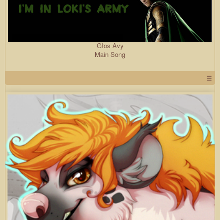
Głos Avy
Main Song
☰