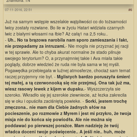
Znamiona: 1/4
07-11-2016, 22:51
#6
Już na samym wstępie wszelakie wątpliwości co do tożsamości
lwicy zostały rozwiane. Bo ile w życiu Hatari widziała czarnych
lwic z białymi włosami na łbie? Aż całą1 na 2,5 roku..
-
Uh.. No ta brązowa narobila nam sporo zamieszania i fakt,
nie przepadamy za intruzami.
- Nie mogła nie przyznać jej racji
w tej sprawie. Ale to chyba akurat normalne że stado pilnuje
swojego terytorium? O, a przynajmniej takie i Ava miała takie
poglądy, dobrze wiedzieć że ruda nie byla sama w tej myśli.
Pogawędka przebiegała w luźnej atmosferze, chociaż sam temat
raczej przyjemny nie był. -
Mglistych bardzo poruszyła śmierć
tej małej, a tą czerwonooką się nie przejmuj. Ona tak już ma,
wiesz rasowy lewek z kijem w dupsku.
- Wyszczerzyła sie
szeroko. Wkradło się jej szerokie ziewniecie, aż łezka zakrecila
się w oku i opuściła zaciśniętą powieke. -
Sorki, jestem trochę
zmęczona.. nie mam dla Ciebie żadnych słów na
pocieszenie, po rozmowie z Myrem i jest mi przykro, że twoja
misja nie do końca się powiodła. Ale nie można się
poddawać po pierwszej porażce. Mam nadzieję że twój
władca doceni twoje poświęcenie.. A jeśli nie.. huh, może