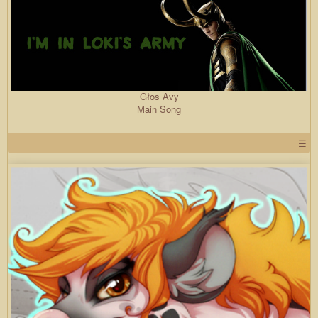
Głos Avy
Main Song
☰