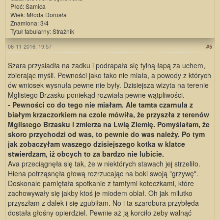
Płeć: Samica
Wiek: Młoda Dorosła
Znamiona: 3/4
Tytuł fabularny: Strażnik
06-11-2016, 19:57
#5
Szara przysiadła na zadku i podrapała się tylną łapą za uchem,
zbierając myśli. Pewności jako tako nie miała, a powody z których
ów wniosek wysnuła pewne nie były. Dzisiejsza wizyta na terenie
Mglistego Brzasku poniekąd rozwiała pewne wątpliwości.
- Pewności co do tego nie miałam. Ale tamta czarnula z
białym krzaczorkiem na czole mówiła, że przyszła z terenów
Mglistego Brzasku i zmierza na Lwią Ziemię. Pomyślałam, że
skoro przychodzi od was, to pewnie do was należy. Po tym
jak zobaczyłam waszego dzisiejszego kotka w klatce
stwierdzam, iż obcych to za bardzo nie lubicie.
Ava przeciągnęła się tak, że w niektórych stawach jej strzeliło.
Hiena potrząsnęła głową rozrzucając na boki swoją "grzywę".
Doskonale pamiętała spotkanie z tamtymi koteczkami, które
zachowywały się jakby ktoś je miodem oblał. Oh jak milutko
przyszłam z dalek i się zgubiłam. No i ta szarobura przybłęda
dostała głośny opierdziel. Pewnie aż ją korciło żeby walnąć