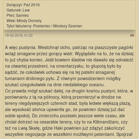
Dołączył: Paź 2016
Gatunek: Lew
Płeć: Samiec
Wiek: Młody Dorosły
Tytuł fabularny: Posłaniec / Młodszy Szaman
19-02-2018, 01:22
#9
A więc pustynia. Westchnął cicho, patrząc na piaszczyste pagórki
wciąż smagane przez gorący wiatr. Wyglądało na to, że na dzisiaj
to już chyba koniec. Jeśli bowiem śladów nie dawało się odnaleźć
na otwartej przestreni, na cmentarzysku, to głupotą było by
sądzić, że cokolwiek uchowa się na tej patelni smaganej
tumanami drobnego pyłu. Z równym powodzeniem mógłby
szukać czegokolwiek na dnie niedalekiego oceanu.
Co prawda mógł szukać dalej, na drugim krańcu pustyni, która, w
porównaniu z tą na północy, którą przemierzył w drodze na
tereny niegdysiejszych czterech stad, była ledwie większą plażą,
ale wysokość słońca upewniła go, że powinien dzisiaj już dać
sobie spokój. Do zmierzchu pozstało jeszcze wiele czasu, ale
chciał dotrzeć na cesarskie tereny, czy to na Kilimandżaro, czy
też na Lwią Skałę, gdzie Haki powinien już zdążyć zakończyć
wszystkie negocjacje ze wszelkimi możliwymi petentami. Spojrzał