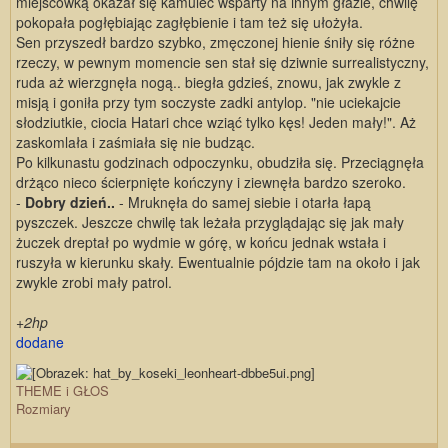
miejscówką okazał się kamulec wsparty na innym głazie, chwilę
pokopała pogłębiając zagłębienie i tam też się ułożyła.
Sen przyszedł bardzo szybko, zmęczonej hienie śniły się różne
rzeczy, w pewnym momencie sen stał się dziwnie surrealistyczny,
ruda aż wierzgnęła nogą.. biegła gdzieś, znowu, jak zwykle z
misją i goniła przy tym soczyste zadki antylop. "nie uciekajcie
słodziutkie, ciocia Hatari chce wziąć tylko kęs! Jeden mały!". Aż
zaskomlała i zaśmiała się nie budząc.
Po kilkunastu godzinach odpoczynku, obudziła się. Przeciągnęła
drżąco nieco ścierpnięte kończyny i ziewnęła bardzo szeroko.
-
Dobry dzień..
- Mruknęła do samej siebie i otarła łapą
pyszczek. Jeszcze chwilę tak leżała przyglądając się jak mały
żuczek dreptał po wydmie w górę, w końcu jednak wstała i
ruszyła w kierunku skały. Ewentualnie pójdzie tam na około i jak
zwykle zrobi mały patrol.
+2hp
dodane
THEME i GŁOS
Rozmiary