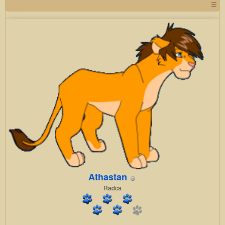
☰
Athastan
Radca