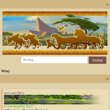
≡
Witaj!
≡
Król Lew PBF
Cmentarzysko Słoni