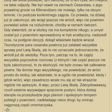
na takie odjazdy. Nie był nawet na ziemiach Cesarstwa, o jego
prywatnej grocie na Kilimandżaro nie mówiąc, tylko na obcym
terenie, i to podczas konkretnego zajęcia. Co prawda, na dzisiaj
już je zakończył, ale wciąż jeszcze nie wrócił, więc nie powinien
pozwalać sobie na rozluźnienie, choćby w ramach ćwiczeń.
Gdy stwierdził, że w okolicy nie ma kompletnie nikogo, a umysł
został już z powrotem wprowadzony w tryb analityczny, nadszedł
czas, na podjęcie decyzji, dokąd właściwie będzie wracał.
Teoretycznie para cesarska powinna już załatwić wszystkie
sprawy pod Lwią Skałą, ale to nie oznaczało jednoznacznie, że
wrócili już do siedziby. Poza tym, patrząc na to, ile zajęły
wszystkie poprzednie rozmowy (z których i tak część jeszcze nie
była zakończona), to że skończyli, nie było znowu tak całkowicie
pewne. Na domiar tego wszystkiego, nie powiedział, że wróci
prosto do stolicy, tak właściwie, to w ogóle nie powiedział, kiedy i
gdzie wróci, więc zasadniczo wcale mu się aż tak strasznie
nigdzie nie spieszyło. A więc, przez Lwią Skałę. Zdecydowawszy,
rzucił ostatnie wyzywające spojrzenie pustyni, która dzisiaj
stanęła na przeszkodzie jego planom i spokojnym tempem
pobiegł z powrotem, nadkładając nieco drogi, by ominąć
najgorszą część cmentarzyska.
~Zt.