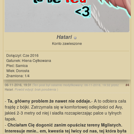
Hatari
Konto zawieszone
Dołączył: Cze 2016
Gatunek: Hiena Cętkowana
Płeć: Samica
Wiek: Dorosła
Znamiona: 1/4
06-11-2016, 19:31
#4
(Ten post był ostatnio modyfikowany: 06-11-2016, 19:32 przez
Hatari
.
Powód edycji: brak porubienia
)
-
Ta, główny problem że nawet nie oddaje.
- A to odbiera cała
frajdę z bójki. Zatrzymała się w komfortowej odległości od Avy,
jakieś 2-3 metry od niej i siadła rozcapierzając palce u tylnych
łapek.
-
Chciałam Cię dogonić zanim opuścisz tereny Mglistych.
Interesuje mnie.. em, kwestia tej lwicy od nas, tej która była