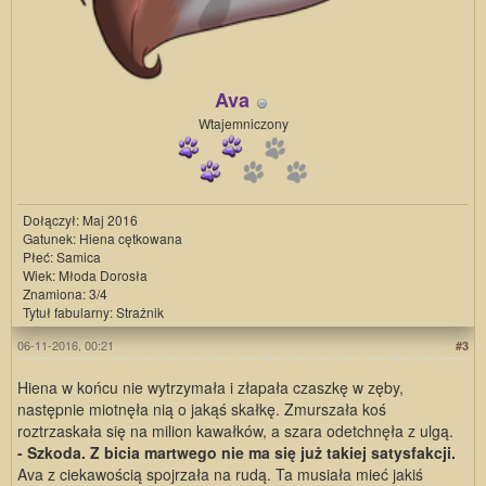
Ava
Wtajemniczony
Dołączył: Maj 2016
Gatunek: Hiena cętkowana
Płeć: Samica
Wiek: Młoda Dorosła
Znamiona: 3/4
Tytuł fabularny: Strażnik
06-11-2016, 00:21
#3
Hiena w końcu nie wytrzymała i złapała czaszkę w zęby,
następnie miotnęła nią o jakąś skałkę. Zmurszała koś
roztrzaskała się na milion kawałków, a szara odetchnęła z ulgą.
- Szkoda. Z bicia martwego nie ma się już takiej satysfakcji.
Ava z ciekawością spojrzała na rudą. Ta musiała mieć jakiś