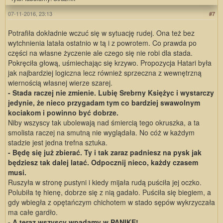
07-11-2016, 23:13
#7
Potrafiła dokładnie wczuć się w sytuację rudej. Ona też bez
wytchnienia latała ostatnio w tą i z powrotem. Co prawda po
części na własne życzenie ale czego się nie robi dla stada.
Pokręciła głową, uśmiechając się krzywo. Propozycja Hatari była
jak najbardziej logiczna lecz również sprzeczna z wewnętrzną
wiernością własnej wierze szarej.
- Stada raczej nie zmienie. Lubię Srebrny Księżyc i wystarczy
jedynie, że nieco przygadam tym co bardziej swawolnym
kociakom i powinno być dobrze.
Niby wszyscy tak ubolewają nad śmiercią tego okruszka, a ta
smolista raczej na smutną nie wyglądała. No cóż w każdym
stadzie jest jedna trefna sztuka.
- Będę się już zbierać. Ty i tak zaraz padniesz na pysk jak
będziesz tak dalej latać. Odpocznij nieco, każdy czasem
musi.
Ruszyła w stronę pustyni i kiedy mijała rudą puściła jej oczko.
Polubiła tę hienę, dobrze się z nią gadało. Puściła się biegiem, a
gdy wbiegła z opętańczym chichotem w stado sępów wykrzyczała
ma całe gardło.
- A teraz wszyscy wpadamy w PANIKĘ!