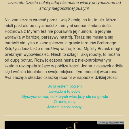
czaszek. Często hulają tutaj nieznośne wiatry przynoszone od
strony niegościnnej pustyni.
Nie zamierzała wracać przez Lwią Ziemię, co to, to nie. Może i
mieli pakt ale po styczności z tamtymi snobami miała dość.
Rozmowa z Myrem też nie poprawiła jej humoru, a jedynie
wprawiła w bardziej parszywy nastrój. Teraz nie musiała się
martwić nie tylko o zabezpieczenie granic terenów Srebrnego
Księżyca lecz także o możliwą wojnę, którą Mglisty Brzask mógł
Srebrnym wypowiedzieć. Niech to szlag! Taką robotę, to można
od dupę potłuc. Rozwścieczona hiena z niekontrolowanym
szałem rozkopała leżące w pobliżu kości. Jedna z czaszek odbiła
się i wróciła idealnie na swoje miejsce. Tym mocniej wkurzona
Ava zaczęła okładać czaszkę łapami w napadzie dzikiej złości.
Bo ja jestem bogiem
Uświadom to sobie
Słyszysz słowa, od których włos jeży się na głowie
O, rany, rany
Jestem niepokonany