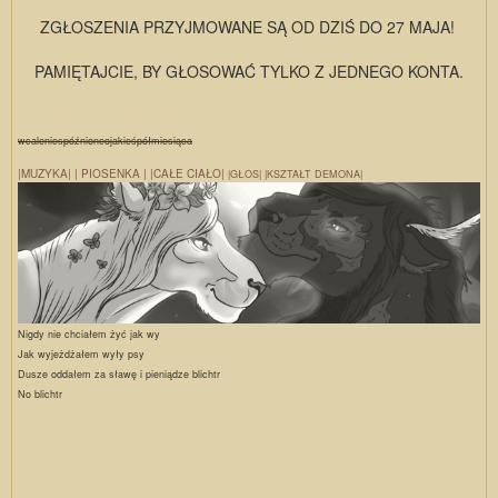
ZGŁOSZENIA PRZYJMOWANE SĄ OD DZIŚ DO 27 MAJA!
PAMIĘTAJCIE, BY GŁOSOWAĆ TYLKO Z JEDNEGO KONTA.
wcaleniespóźnioneojakieśpółmiesiąca
|MUZYKA|
| PIOSENKA |
|CAŁE CIAŁO|
|GŁOS|
|KSZTAŁT DEMONA|
Nigdy nie chciałem żyć jak wy
Jak wyjeżdżałem wyły psy
Dusze oddałem za sławę i pieniądze blichtr
No blichtr