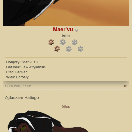
Maer’vu
Iskra
Dołączył: Mar 2018
Gatunek: Lew Afrykański
Płeć: Samiec
Wiek: Dorosły
17-05-2018, 11:02
#3
Zgłaszam Hatiego
Głos