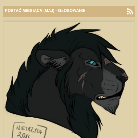
POSTAĆ MIESIĄCA (MAJ) - GŁOSOWANIE