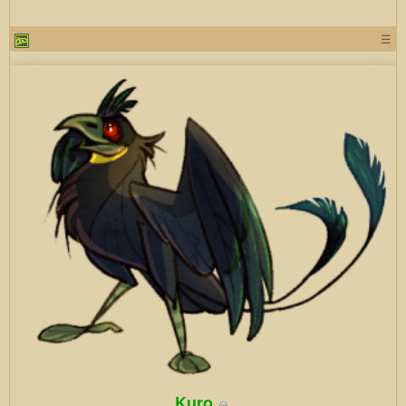
☰
Kuro