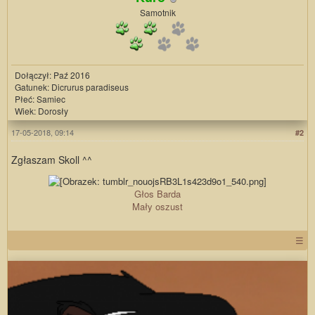
Samotnik
Dołączył: Paź 2016
Gatunek: Dicrurus paradiseus
Płeć: Samiec
Wiek: Dorosły
17-05-2018, 09:14
#2
Zgłaszam Skoll ^^
Głos Barda
Mały oszust
☰