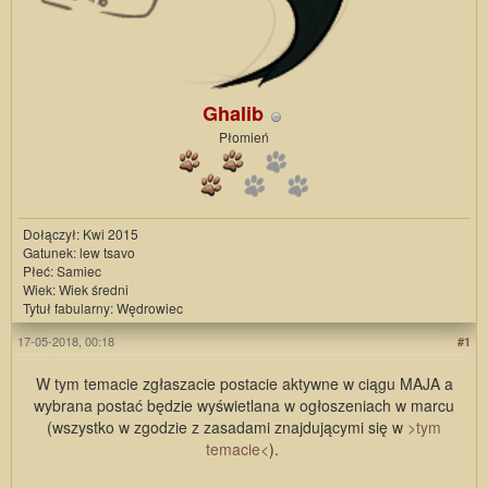
Ghalib
Płomień
Dołączył: Kwi 2015
Gatunek: lew tsavo
Płeć: Samiec
Wiek: Wiek średni
Tytuł fabularny: Wędrowiec
17-05-2018, 00:18
#1
W tym temacie zgłaszacie postacie aktywne w ciągu MAJA a
wybrana postać będzie wyświetlana w ogłoszeniach w marcu
(wszystko w zgodzie z zasadami znajdującymi się w
>tym
temacie<
).