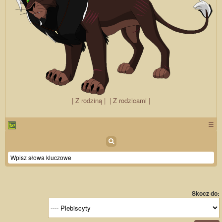
| Z rodziną |
| Z rodzicami |
☰
Skocz do: