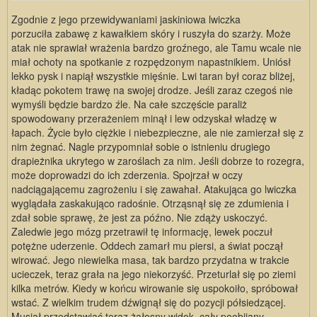
Zgodnie z jego przewidywaniami jaskiniowa lwiczka
porzuciła zabawę z kawałkiem skóry i ruszyła do szarży. Może
atak nie sprawiał wrażenia bardzo groźnego, ale Tamu wcale nie
miał ochoty na spotkanie z rozpędzonym napastnikiem. Uniósł
lekko pysk i napiął wszystkie mięśnie. Lwi taran był coraz bliżej,
kładąc pokotem trawę na swojej drodze. Jeśli zaraz czegoś nie
wymyśli będzie bardzo źle. Na całe szczęście paraliż
spowodowany przerażeniem minął i lew odzyskał władzę w
łapach. Życie było ciężkie i niebezpieczne, ale nie zamierzał się z
nim żegnać. Nagle przypomniał sobie o istnieniu drugiego
drapieżnika ukrytego w zaroślach za nim. Jeśli dobrze to rozegra,
może doprowadzi do ich zderzenia. Spojrzał w oczy
nadciągającemu zagrożeniu i się zawahał. Atakująca go lwiczka
wyglądała zaskakująco radośnie. Otrząsnął się ze zdumienia i
zdał sobie sprawę, że jest za późno. Nie zdąży uskoczyć.
Zaledwie jego mózg przetrawił tę informację, lewek poczuł
potężne uderzenie. Oddech zamarł mu piersi, a świat począł
wirować. Jego niewielka masa, tak bardzo przydatna w trakcie
ucieczek, teraz grała na jego niekorzyść. Przeturlał się po ziemi
kilka metrów. Kiedy w końcu wirowanie się uspokoiło, spróbował
wstać. Z wielkim trudem dźwignął się do pozycji półsiedzącej.
Musiał przedstawiać teraz żałosny widok, cały poobijany,