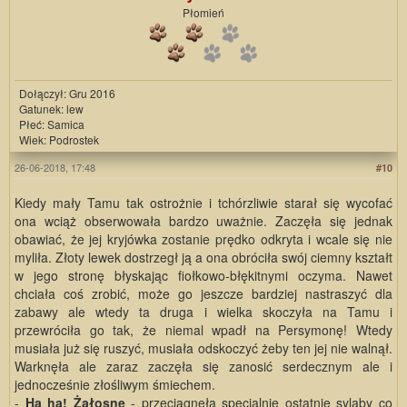
Płomień
Dołączył: Gru 2016
Gatunek: lew
Płeć: Samica
Wiek: Podrostek
26-06-2018, 17:48
#10
Kiedy mały Tamu tak ostrożnie i tchórzliwie starał się wycofać
ona wciąż obserwowała bardzo uważnie. Zaczęła się jednak
obawiać, że jej kryjówka zostanie prędko odkryta i wcale się nie
myliła. Złoty lewek dostrzegł ją a ona obróciła swój ciemny kształt
w jego stronę błyskając fiołkowo-błękitnymi oczyma. Nawet
chciała coś zrobić, może go jeszcze bardziej nastraszyć dla
zabawy ale wtedy ta druga i wielka skoczyła na Tamu i
przewróciła go tak, że niemal wpadł na Persymonę! Wtedy
musiała już się ruszyć, musiała odskoczyć żeby ten jej nie walnął.
Warknęła ale zaraz zaczęła się zanosić serdecznym ale i
jednocześnie złośliwym śmiechem.
-
Ha ha! Żałosne
- przeciągnęła specjalnie ostatnie sylaby co