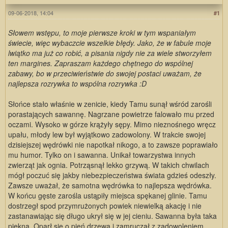
09-06-2018, 14:04
#1
Słowem wstępu, to moje pierwsze kroki w tym wspaniałym
świecie, więc wybaczcie wszelkie błędy. Jako, że w fabule moje
lwiątko ma już co robić, a pisania nigdy nie za wiele stworzyłem
ten margines. Zapraszam każdego chętnego do wspólnej
zabawy, bo w przeciwieństwie do swojej postaci uważam, że
najlepsza rozrywka to wspólna rozrywka :D
Słońce stało właśnie w zenicie, kiedy Tamu sunął wśród zarośli
porastających sawannę. Nagrzane powietrze falowało mu przed
oczami. Wysoko w górze krążyły sępy. Mimo nieznośnego wręcz
upału, młody lew był wyjątkowo zadowolony. W trakcie swojej
dzisiejszej wędrówki nie napotkał nikogo, a to zawsze poprawiało
mu humor. Tylko on i sawanna. Unikał towarzystwa innych
zwierząt jak ognia. Potrząsnął lekko grzywą. W takich chwilach
mógł poczuć się jakby niebezpieczeństwa świata gdzieś odeszły.
Zawsze uważał, że samotna wędrówka to najlepsza wędrówka.
W końcu gęste zarośla ustąpiły miejsca spękanej glinie. Tamu
dostrzegł spod przymrużonych powiek niewielką akację i nie
zastanawiając się długo ukrył się w jej cieniu. Sawanna była taka
piękna. Oparł się o pień drzewa i zamruczał z zadowoleniem.