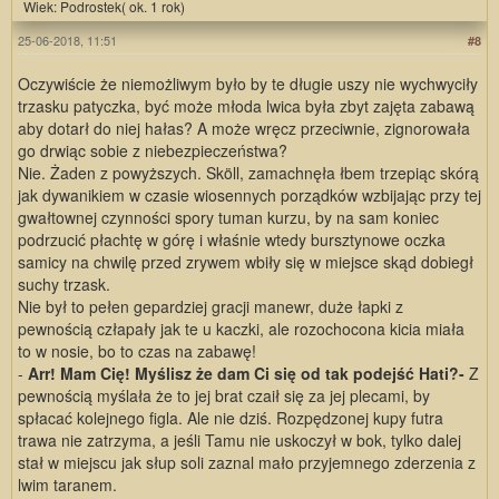
Wiek: Podrostek( ok. 1 rok)
25-06-2018, 11:51
#8
Oczywiście że niemożliwym było by te długie uszy nie wychwyciły
trzasku patyczka, być może młoda lwica była zbyt zajęta zabawą
aby dotarł do niej hałas? A może wręcz przeciwnie, zignorowała
go drwiąc sobie z niebezpieczeństwa?
Nie. Żaden z powyższych. Sköll, zamachnęła łbem trzepiąc skórą
jak dywanikiem w czasie wiosennych porządków wzbijając przy tej
gwałtownej czynności spory tuman kurzu, by na sam koniec
podrzucić płachtę w górę i właśnie wtedy bursztynowe oczka
samicy na chwilę przed zrywem wbiły się w miejsce skąd dobiegł
suchy trzask.
Nie był to pełen gepardziej gracji manewr, duże łapki z
pewnością człapały jak te u kaczki, ale rozochocona kicia miała
to w nosie, bo to czas na zabawę!
-
Arr! Mam Cię! Myślisz że dam Ci się od tak podejść Hati?-
Z
pewnością myślała że to jej brat czaił się za jej plecami, by
spłacać kolejnego figla. Ale nie dziś. Rozpędzonej kupy futra
trawa nie zatrzyma, a jeśli Tamu nie uskoczył w bok, tylko dalej
stał w miejscu jak słup soli zaznal mało przyjemnego zderzenia z
lwim taranem.