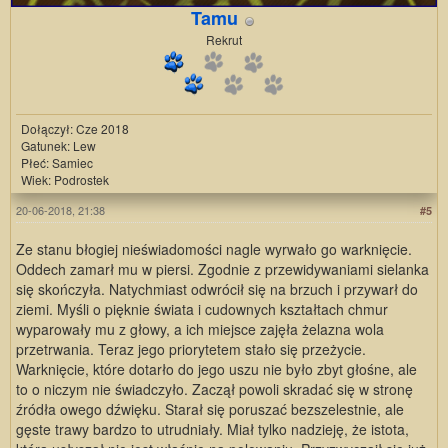
Tamu
Rekrut
Dołączył: Cze 2018
Gatunek: Lew
Płeć: Samiec
Wiek: Podrostek
20-06-2018, 21:38
#5
Ze stanu błogiej nieświadomości nagle wyrwało go warknięcie.
Oddech zamarł mu w piersi. Zgodnie z przewidywaniami sielanka
się skończyła. Natychmiast odwrócił się na brzuch i przywarł do
ziemi. Myśli o pięknie świata i cudownych kształtach chmur
wyparowały mu z głowy, a ich miejsce zajęła żelazna wola
przetrwania. Teraz jego priorytetem stało się przeżycie.
Warknięcie, które dotarło do jego uszu nie było zbyt głośne, ale
to o niczym nie świadczyło. Zaczął powoli skradać się w stronę
źródła owego dźwięku. Starał się poruszać bezszelestnie, ale
gęste trawy bardzo to utrudniały. Miał tylko nadzieję, że istota,