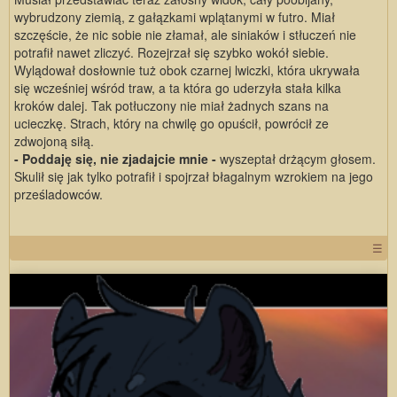
wybrudzony ziemią, z gałązkami wplątanymi w futro. Miał
szczęście, że nic sobie nie złamał, ale siniaków i stłuczeń nie
potrafił nawet zliczyć. Rozejrzał się szybko wokół siebie.
Wylądował dosłownie tuż obok czarnej lwiczki, która ukrywała
się wcześniej wśród traw, a ta która go uderzyła stała kilka
kroków dalej. Tak potłuczony nie miał żadnych szans na
ucieczkę. Strach, który na chwilę go opuścił, powrócił ze
zdwojoną siłą.
- Poddaję się, nie zjadajcie mnie -
wyszeptał drżącym głosem.
Skulił się jak tylko potrafił i spojrzał błagalnym wzrokiem na jego
prześladowców.
☰