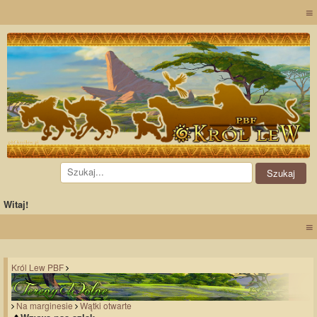
≡
Witaj!
≡
Król Lew PBF
Na marginesie
Wątki otwarte