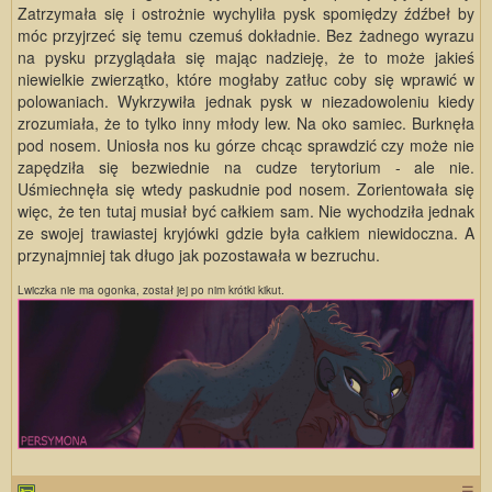
Zatrzymała się i ostrożnie wychyliła pysk spomiędzy źdźbeł by
móc przyjrzeć się temu czemuś dokładnie. Bez żadnego wyrazu
na pysku przyglądała się mając nadzieję, że to może jakieś
niewielkie zwierzątko, które mogłaby zatłuc coby się wprawić w
polowaniach. Wykrzywiła jednak pysk w niezadowoleniu kiedy
zrozumiała, że to tylko inny młody lew. Na oko samiec. Burknęła
pod nosem. Uniosła nos ku górze chcąc sprawdzić czy może nie
zapędziła się bezwiednie na cudze terytorium - ale nie.
Uśmiechnęła się wtedy paskudnie pod nosem. Zorientowała się
więc, że ten tutaj musiał być całkiem sam. Nie wychodziła jednak
ze swojej trawiastej kryjówki gdzie była całkiem niewidoczna. A
przynajmniej tak długo jak pozostawała w bezruchu.
Lwiczka nie ma ogonka, został jej po nim krótki kikut.
☰