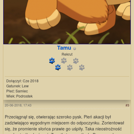
Tamu
Rekrut
Dołączył: Cze 2018
Gatunek: Lew
Płeć: Samiec
Wiek: Podrostek
20-06-2018, 17:43
#3
Przeciągnął się, otwierając szeroko pysk. Pień akacji był
zadziwiająco wygodnym miejscem do odpoczynku. Zorientował
się, że promienie słońca prawie go uśpiły. Taka nieostrożność