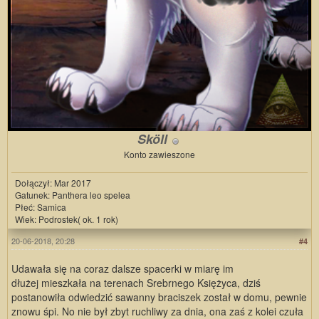
Sköll
Konto zawieszone
Dołączył: Mar 2017
Gatunek: Panthera leo spelea
Płeć: Samica
Wiek: Podrostek( ok. 1 rok)
20-06-2018, 20:28
#4
Udawała się na coraz dalsze spacerki w miarę im
dłużej mieszkała na terenach Srebrnego Księżyca, dziś
postanowiła odwiedzić sawanny braciszek został w domu, pewnie
znowu śpi. No nie był zbyt ruchliwy za dnia, ona zaś z kolei czuła