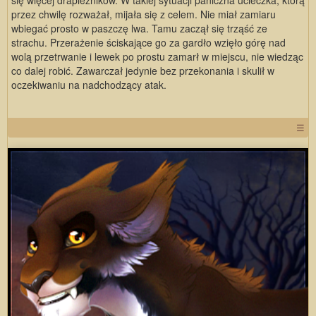
przez chwilę rozważał, mijała się z celem. Nie miał zamiaru
wbiegać prosto w paszczę lwa. Tamu zaczął się trząść ze
strachu. Przerażenie ściskające go za gardło wzięło górę nad
wolą przetrwanie i lewek po prostu zamarł w miejscu, nie wiedząc
co dalej robić. Zawarczał jedynie bez przekonania i skulił w
oczekiwaniu na nadchodzący atak.
☰