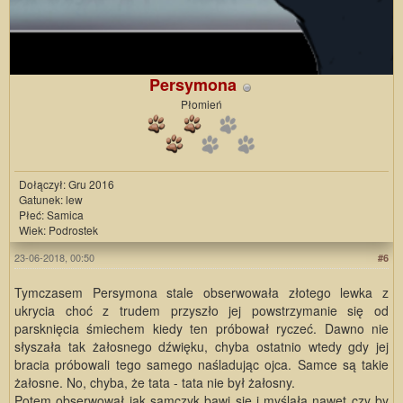
Persymona
Płomień
Dołączył: Gru 2016
Gatunek: lew
Płeć: Samica
Wiek: Podrostek
23-06-2018, 00:50
#6
Tymczasem Persymona stale obserwowała złotego lewka z
ukrycia choć z trudem przyszło jej powstrzymanie się od
parsknięcia śmiechem kiedy ten próbował ryczeć. Dawno nie
słyszała tak żałosnego dźwięku, chyba ostatnio wtedy gdy jej
bracia próbowali tego samego naśladując ojca. Samce są takie
żałosne. No, chyba, że tata - tata nie był żałosny.
Potem obserwował jak samczyk bawi się i myślała nawet czy by