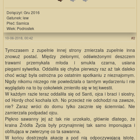
Dołączył: Gru 2016
Gatunek: lew
Płeć: Samica
Wiek: Podrostek
10-06-2018, 00:42
#2
Tymczasem z zupełnie innej strony zmierzała zupełnie inna
znowuż postać. Między zielonymi, odświeżonymi deszczem
trawami przemykała młoda i smukła czarna, usiana
piegami sylwetka. Oddaliła się chyba pierwszy raz aż tak daleko
choć wciąż była ostrożna po ostatnim spotkaniu z nieznajomym.
Nigdy nikomu niczego nie powiedziała o tamtym wydarzeniu i nie
wyglądało na to by cokolwiek zmieniło się w tej kwestii.
W każdym razie teraz oddaliła się od Santi, ojca i braci i siostry,
od Hordy choć kochała ich. No przecież nie odchodzi na zawsze,
nie? Zaraz wróci do domu tylko zacznie się ściemniać. Nie
zamierzała podpadać ojcu.
Piękno sawanny jej aż tak nie urzekało, głównie dlatego, że
kraina Źródła Życia były przynajmniej tak samo imponująca i
obfitująca w zwierzynę co ta sawanna.
W końcu dostrzegła akację a pod nią odpoczywającą istotę.