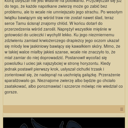
którą usłyszał nie jest właśnie na polowaniu. Przyzwyczaił się już
do tego, że każde napotkane zwierzę może go zabić bez
problemu, ale to wcale nie umniejszało jego strachu. Po wesołym
lwiątku bawiącym się wśród traw nie został nawet ślad, teraz
serce Tamu ścisnął znajomy chłód. W końcu dotarł do
przerzedzenia wśród zarośli. Naprężył wszystkie mięśnie w
gotowości do ucieczki i wychylił lekko. Ku jego niezmiernemu
zdziwieniu zamiast krwiożerczego drapieżcy jego oczom ukazał
się młody lew jaskiniowy bawiący się kawałkiem skóry. Mimo, że
w takiej walce miałby jakieś szanse, wcale nie znaczyło to, że
miał zamiar do niej doprowadzić. Postanowił wycofać się
powolutku i uciec jak najszybciej w stronę horyzontu. Kiedy
jednak postawił pierwszy krok, usłyszał cichutki trzask i
zorientował się, że nadepnął na uschniętą gałązkę. Przerażenie
sparaliżowało go. Nieznajome zwierzę albo będzie go chciało
zaatakować, albo porozmawiać i szczerze mówiąc nie wiedział co
gorsze.
☰