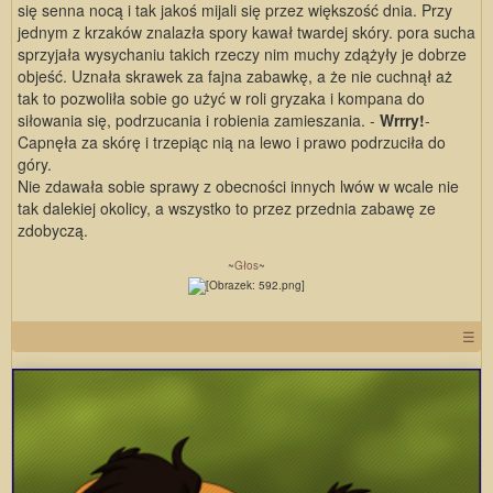
się senna nocą i tak jakoś mijali się przez większość dnia. Przy
jednym z krzaków znalazła spory kawał twardej skóry. pora sucha
sprzyjała wysychaniu takich rzeczy nim muchy zdążyły je dobrze
objeść. Uznała skrawek za fajna zabawkę, a że nie cuchnął aż
tak to pozwoliła sobie go użyć w roli gryzaka i kompana do
siłowania się, podrzucania i robienia zamieszania. -
Wrrry!
-
Capnęła za skórę i trzepiąc nią na lewo i prawo podrzuciła do
góry.
Nie zdawała sobie sprawy z obecności innych lwów w wcale nie
tak dalekiej okolicy, a wszystko to przez przednia zabawę ze
zdobyczą.
~
Głos
~
☰