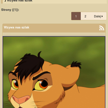
Wzywa nas szlak
Strony ({1}):
1
2
Dalej
Wzywa nas szlak