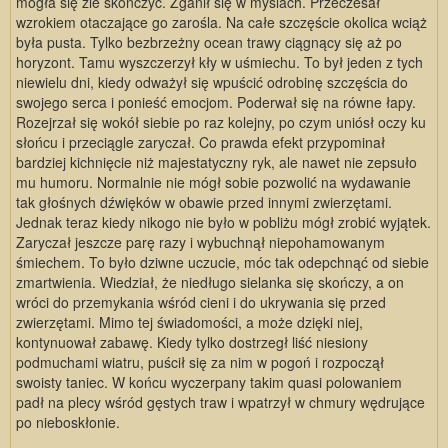
mogła się źle skończyć. Zganił się w myślach. Przeczesał
wzrokiem otaczające go zarośla. Na całe szczęście okolica wciąż
była pusta. Tylko bezbrzeżny ocean trawy ciągnący się aż po
horyzont. Tamu wyszczerzył kły w uśmiechu. To był jeden z tych
niewielu dni, kiedy odważył się wpuścić odrobinę szczęścia do
swojego serca i ponieść emocjom. Poderwał się na równe łapy.
Rozejrzał się wokół siebie po raz kolejny, po czym uniósł oczy ku
słońcu i przeciągle zaryczał. Co prawda efekt przypominał
bardziej kichnięcie niż majestatyczny ryk, ale nawet nie zepsuło
mu humoru. Normalnie nie mógł sobie pozwolić na wydawanie
tak głośnych dźwięków w obawie przed innymi zwierzętami.
Jednak teraz kiedy nikogo nie było w pobliżu mógł zrobić wyjątek.
Zaryczał jeszcze parę razy i wybuchnął niepohamowanym
śmiechem. To było dziwne uczucie, móc tak odepchnąć od siebie
zmartwienia. Wiedział, że niedługo sielanka się skończy, a on
wróci do przemykania wśród cieni i do ukrywania się przed
zwierzętami. Mimo tej świadomości, a może dzięki niej,
kontynuował zabawę. Kiedy tylko dostrzegł liść niesiony
podmuchami wiatru, puścił się za nim w pogoń i rozpoczął
swoisty taniec. W końcu wyczerpany takim quasi polowaniem
padł na plecy wśród gęstych traw i wpatrzył w chmury wędrujące
po nieboskłonie.