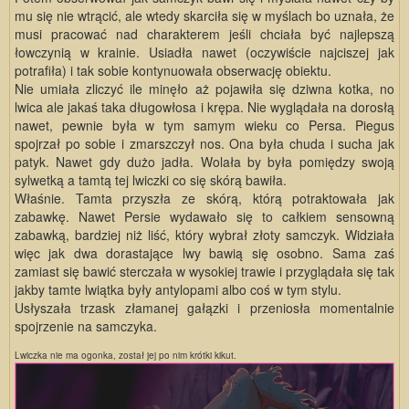
mu się nie wtrącić, ale wtedy skarciła się w myślach bo uznała, że
musi pracować nad charakterem jeśli chciała być najlepszą
łowczynią w krainie. Usiadła nawet (oczywiście najciszej jak
potrafiła) i tak sobie kontynuowała obserwację obiektu.
Nie umiała zliczyć ile minęło aż pojawiła się dziwna kotka, no
lwica ale jakaś taka długowłosa i krępa. Nie wyglądała na dorosłą
nawet, pewnie była w tym samym wieku co Persa. Piegus
spojrzał po sobie i zmarszczył nos. Ona była chuda i sucha jak
patyk. Nawet gdy dużo jadła. Wolała by była pomiędzy swoją
sylwetką a tamtą tej lwiczki co się skórą bawiła.
Właśnie. Tamta przyszła ze skórą, którą potraktowała jak
zabawkę. Nawet Persie wydawało się to całkiem sensowną
zabawką, bardziej niż liść, który wybrał złoty samczyk. Widziała
więc jak dwa dorastające lwy bawią się osobno. Sama zaś
zamiast się bawić sterczała w wysokiej trawie i przyglądała się tak
jakby tamte lwiątka były antylopami albo coś w tym stylu.
Usłyszała trzask złamanej gałązki i przeniosła momentalnie
spojrzenie na samczyka.
Lwiczka nie ma ogonka, został jej po nim krótki kikut.