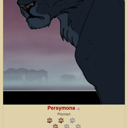
Persymona
Płomień