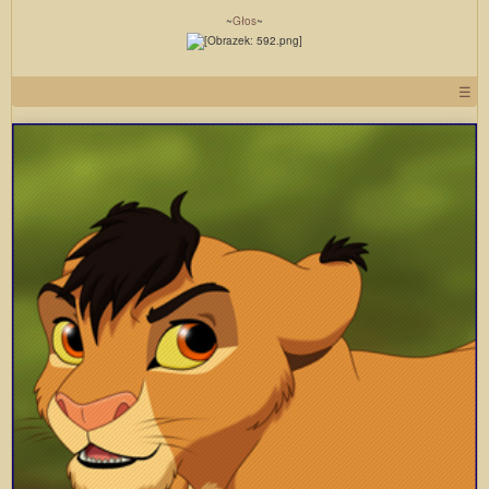
~
Głos
~
☰