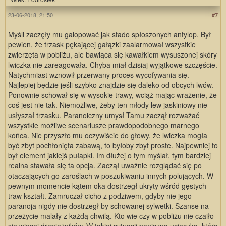
23-06-2018, 21:50
#7
Myśli zaczęły mu galopować jak stado spłoszonych antylop. Był
pewien, że trzask pękającej gałązki zaalarmował wszystkie
zwierzęta w pobliżu, ale bawiąca się kawałkiem wysuszonej skóry
lwiczka nie zareagowała. Chyba miał dzisiaj wyjątkowe szczęście.
Natychmiast wznowił przerwany proces wycofywania się.
Najlepiej będzie jeśli szybko znajdzie się daleko od obcych lwów.
Ponownie schował się w wysokie trawy, wciąż mając wrażenie, że
coś jest nie tak. Niemożliwe, żeby ten młody lew jaskiniowy nie
usłyszał trzasku. Paranoiczny umysł Tamu zaczął rozważać
wszystkie możliwe scenariusze prawdopodobnego marnego
końca. Nie przyszło mu oczywiście do głowy, że lwiczka mogła
być zbyt pochłonięta zabawą, to byłoby zbyt proste. Najpewniej to
był element jakiejś pułapki. Im dłużej o tym myślał, tym bardziej
realna stawała się ta opcja. Zaczął uważnie rozglądać się po
otaczających go zaroślach w poszukiwaniu innych polujących. W
pewnym momencie kątem oka dostrzegł ukryty wśród gęstych
traw kształt. Zamruczał cicho z podziwem, gdyby nie jego
paranoja nigdy nie dostrzegł by schowanej sylwetki. Szanse na
przeżycie malały z każdą chwilą. Kto wie czy w pobliżu nie czaiło
się więcej drapieżników. W takiej sytuacji paniczna ucieczka, którą