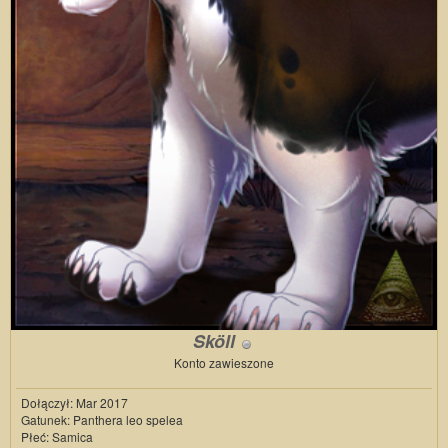
Sköll
Konto zawieszone
Dołączył: Mar 2017
Gatunek: Panthera leo spelea
Płeć: Samica