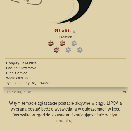
Ghalib
Płomień
Dołączył: Kwi 2015
Gatunek: lew tsavo
Płeć: Samiec
Wiek: Wiek średni
Tytuł fabularny: Wędrowiec
04-07-2018, 22:42
#1
W tym temacie zgłaszacie postacie aktywne w ciągu LIPCA a
wybrana postać będzie wyświetlana w ogłoszeniach w lipcu
(wszystko w zgodzie z zasadami znajdującymi się w
>tym
temacie<
).