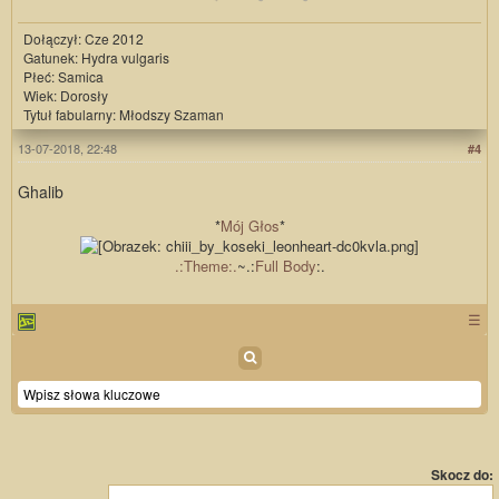
Dołączył: Cze 2012
Gatunek: Hydra vulgaris
Płeć: Samica
Wiek: Dorosły
Tytuł fabularny: Młodszy Szaman
13-07-2018, 22:48
#4
Ghalib
*
Mój Głos
*
.:Theme:.
~.:
Full Body
:.
☰
Skocz do: