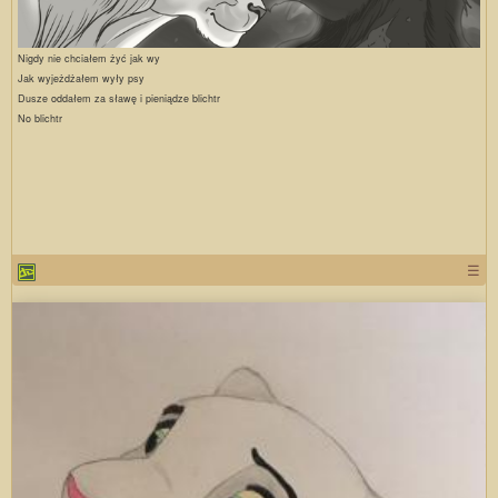
Nigdy nie chciałem żyć jak wy
Jak wyjeżdżałem wyły psy
Dusze oddałem za sławę i pieniądze blichtr
No blichtr
☰