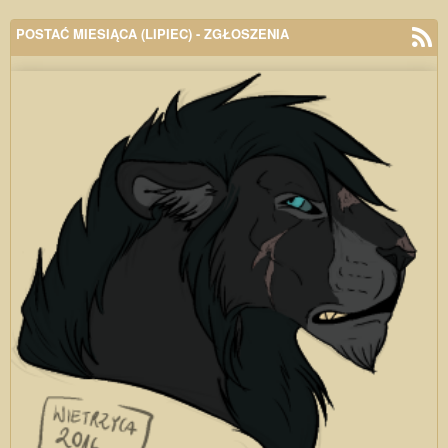
POSTAĆ MIESIĄCA (LIPIEC) - ZGŁOSZENIA