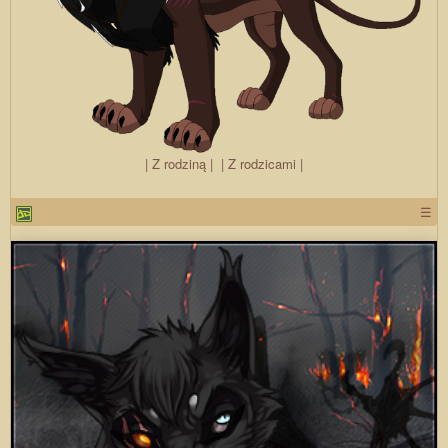
| Z rodziną |
| Z rodzicami |
☰