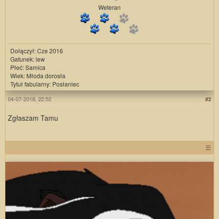
Weteran
Dołączył: Cze 2016
Gatunek: lew
Płeć: Samica
Wiek: Młoda dorosła
Tytuł fabularny: Posłaniec
04-07-2018, 22:52
#2
Zgłaszam Tamu
☰