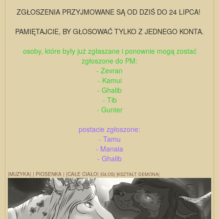
ZGŁOSZENIA PRZYJMOWANE SĄ OD DZIŚ DO 24 LIPCA!
PAMIĘTAJCIE, BY GŁOSOWAĆ TYLKO Z JEDNEGO KONTA.
osoby, które były już zgłaszane i ponownie mogą zostać
zgłoszone do PM:
- Zevran
- Kamui
- Ghalib
- Tib
- Gunter
postacie zgłoszone:
- Tamu
- Manaia
- Ghalib
|MUZYKA|
| PIOSENKA |
|CAŁE CIAŁO|
|GŁOS|
|KSZTAŁT DEMONA|