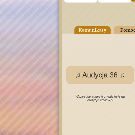
Komunikaty
Pomoc
♫ Audycja 36 ♫
Wszystkie audycje znajdziecie na
audycje.krollew.pl