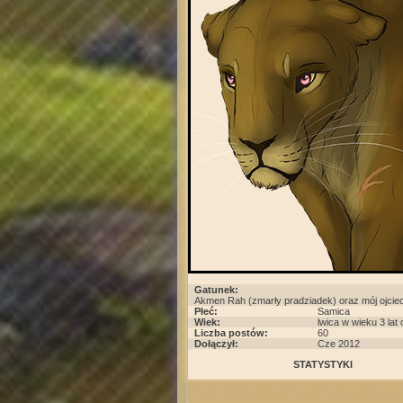
Gatunek:
Akmen Rah (zmarły pradziadek) oraz mój ojcie
Płeć:
Samica
Wiek:
lwica w wieku 3 lat 
Liczba postów:
60
Dołączył:
Cze 2012
STATYSTYKI