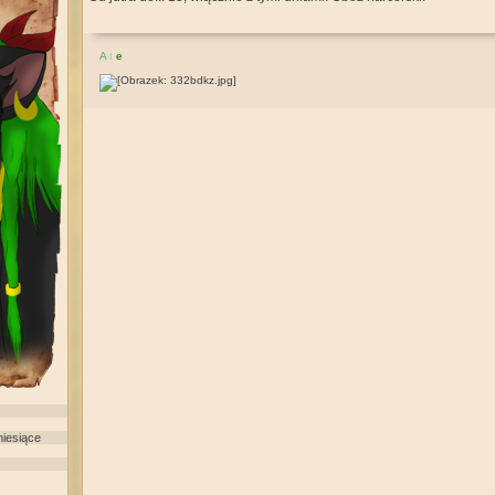
A
t
e
miesiące