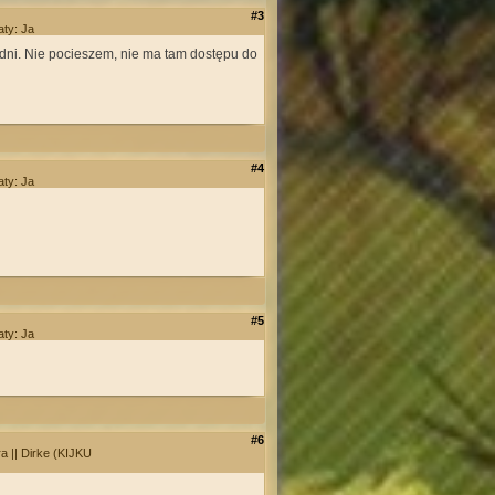
#3
aty: Ja
 dni. Nie pocieszem, nie ma tam dostępu do
#4
aty: Ja
#5
aty: Ja
#6
ra || Dirke (KIJKU