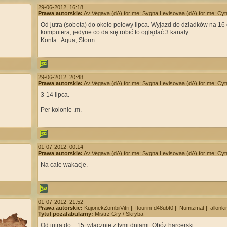
29-06-2012, 16:18
Prawa autorskie:
Av Vegava (dA) for me; Sygna Levisovaa (dA) for me; Cyt
Od jutra (sobota) do około połowy lipca. Wyjazd do dziadków na 16
komputera, jedyne co da się robić to oglądać 3 kanały.
Konta : Aqua, Storm
29-06-2012, 20:48
Prawa autorskie:
Av Vegava (dA) for me; Sygna Levisovaa (dA) for me; Cyt
3-14 lipca.
Per kolonie .m.
01-07-2012, 00:14
Prawa autorskie:
Av Vegava (dA) for me; Sygna Levisovaa (dA) for me; Cyt
Na całe wakacje.
01-07-2012, 21:52
Prawa autorskie:
KujonekZombiiVitri || ftourini-d48ubt0 || Numizmat || allonki
Tytuł pozafabularny:
Mistrz Gry / Skryba
Od jutra do... 15, włącznie z tymi dniami. Obóz harcerski.