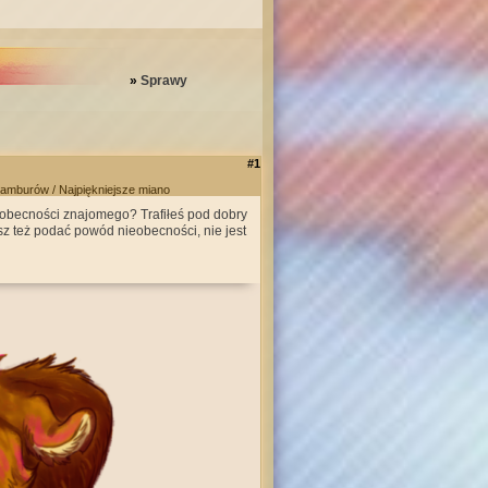
»
Sprawy
#1
lamburów / Najpiękniejsze miano
eobecności znajomego? Trafiłeś pod dobry
esz też podać powód nieobecności, nie jest