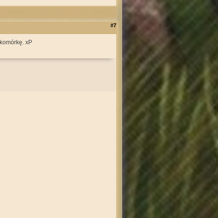
#7
 komórkę. xP