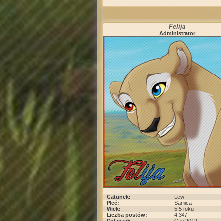
Felija
Administrator
Gatunek:
Lew
Płeć:
Samica
Wiek:
5,5 roku
Liczba postów:
4,347
Dołączył:
Cze 2012