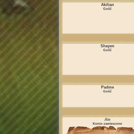
Akilian
Gość
Shayen
Gość
Padme
Gość
Ate
Konto zawieszone