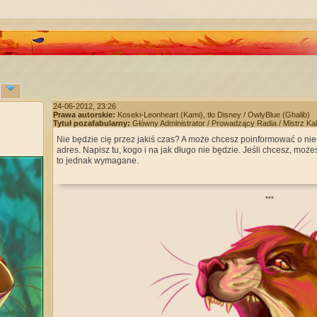
24-06-2012, 23:26
Prawa autorskie:
Koseki-Leonheart (Kami), tło Disney / OwlyBlue (Ghalib)
Tytuł pozafabularny:
Główny Administrator / Prowadzący Radia / Mistrz Ka
Nie będzie cię przez jakiś czas? A może chcesz poinformować o ni
adres. Napisz tu, kogo i na jak długo nie będzie. Jeśli chcesz, moż
to jednak wymagane.
*
*
*