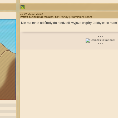
01-07-2012, 22:37
Prawa autorskie:
Malaika, tło: Disney | AtomicIceCream
Nie ma mnie od środy do niedzieli, wyjazd w góry. Jakby co to mam
* * *
* * *