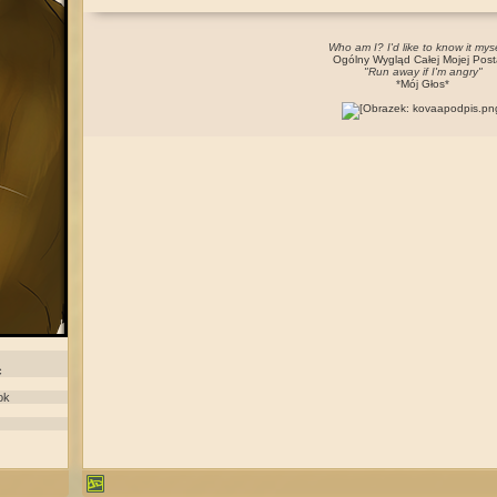
Who am I? I'd like to know it myse
Ogólny
Wygląd
Całej
Mojej
Post
"Run away if I'm angry"
*
Mój Głos
*
c
ok