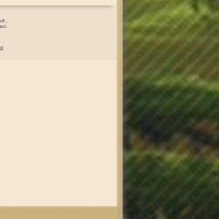
lf...
aci
.