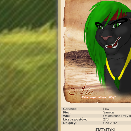
Gatunek:
Lew
Płeć:
Samica
Wiek:
Osiem susz i trzy 
Liczba postów:
278
Dołączył:
Cze 2012
STATYSTYKI