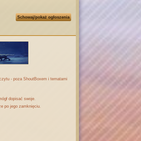
Schowaj/pokaż ogłoszenia
odczytu - poza ShoutBoxem i tematami
mógł dopisać swoje.
że po jego zamknięciu.