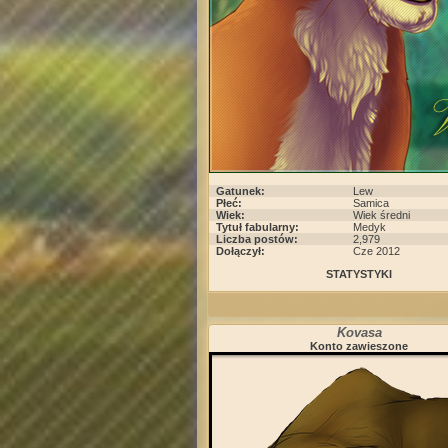
Gatunek:
Lew
Płeć:
Samica
Wiek:
Wiek średni
Tytuł fabularny:
Medyk
Liczba postów:
2,979
Dołączył:
Cze 2012
STATYSTYKI
Kovasa
Konto zawieszone