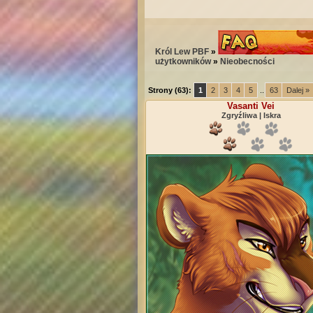
Król Lew PBF
»
użytkowników
»
Nieobecności
Strony (63):
1
2
3
4
5
...
63
Dalej »
Vasanti Vei
Zgryźliwa | Iskra