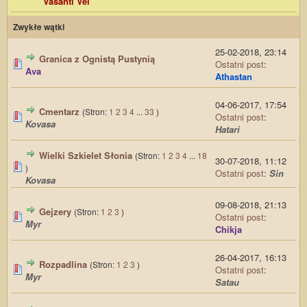
Vasanti Vei
Zwykłe wątki
25-02-2018, 23:14
Granica z Ognistą Pustynią
Ostatni post
:
Ava
Athastan
04-06-2017, 17:54
Cmentarz
(Stron:
1
2
3
4
...
33
)
Ostatni post
:
Kovasa
Hatari
Wielki Szkielet Słonia
(Stron:
1
2
3
4
...
18
30-07-2018, 11:12
)
Ostatni post
:
Sin
Kovasa
09-08-2018, 21:13
Gejzery
(Stron:
1
2
3
)
Ostatni post
:
Myr
Chikja
26-04-2017, 16:13
Rozpadlina
(Stron:
1
2
3
)
Ostatni post
:
Myr
Satau