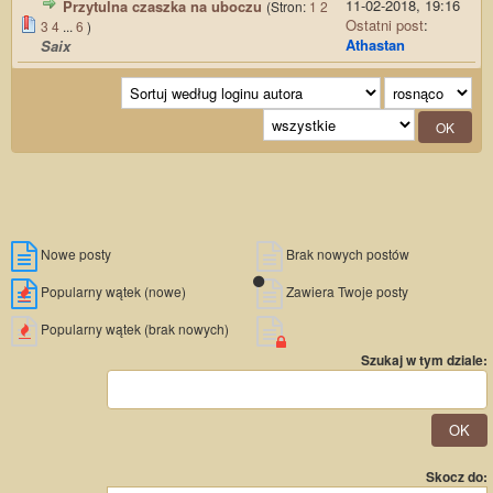
11-02-2018, 19:16
Przytulna czaszka na uboczu
(Stron:
1
2
Ostatni post
:
3
4
...
6
)
Athastan
Saix
Nowe posty
Brak nowych postów
Popularny wątek (nowe)
Zawiera Twoje posty
Popularny wątek (brak nowych)
Szukaj w tym dziale:
Skocz do: