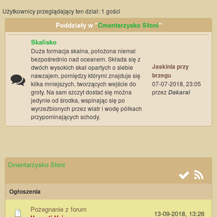
Użytkownicy przeglądający ten dział: 1 gości
Poddziały w "
Cmentarzysko Słoni
"
Skalisko
Duża formacja skalna, położona niemal
bezpośrednio nad oceanem. Składa się z
Jaskinia przy
dwóch wysokich skał opartych o siebie
brzegu
nawzajem, pomiędzy którymi znajduje się
kilka mniejszych, tworzących wejście do
07-07-2018, 23:05
groty. Na sam szczyt dostać się można
przez
Dakarai
jedynie od środka, wspinając się po
wyrzeźbionych przez wiatr i wodę półkach
przypominających schody.
Cmentarzysko Słoni
Ogłoszenia
Pożegnanie z forum
13-09-2018, 13:26