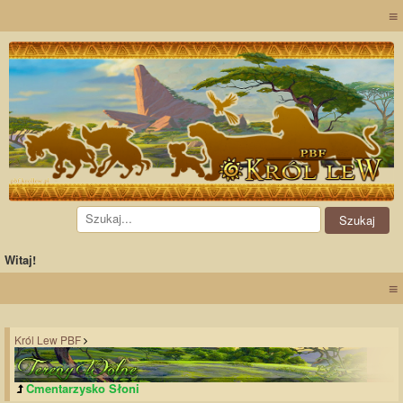
≡
Witaj!
≡
Król Lew PBF
Cmentarzysko Słoni