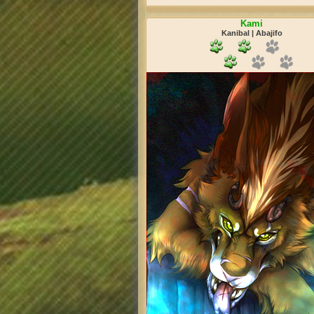
Kami
Kanibal | Abajifo