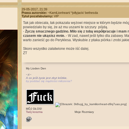
29-05-2017, 21:39
Prawa autorskie:
~KamiLionheart/ *jollyjack/ bethesda
Tytuł pozafabularny:
VIP
Tak jak obiecała, tak pokazała wężowi miejsce w którym będzie móg
powiedziało by się, że aż mu uszami te szczury pójdą.
-
Życzę smacznego gadzino. Milo się z tobą współpracuje i mam n
czasem nie ukąsisz mnie.
- W zad, nawet jeśli tylko dla zabawy. Ma
warto zanieść go do Peryklesa. Wyskubie z ptaka piórka i zrobi jaki
Skoro wszystko załatwione może iść dalej.
ZT
My Lioden Den
~X~
A co jeśli życie jest zbyt krótkie,
by poddać się mądrości milczenia?
MÓJ GŁOS!
Twój koszma
Moje Rozmiary