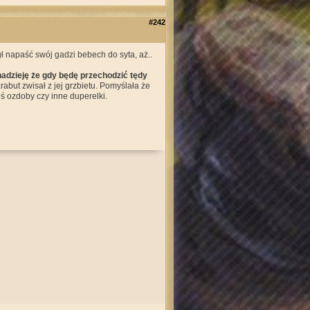
#242
ł napaść swój gadzi bebech do syta, aż..
adzieję że gdy będę przechodzić tędy
rabut zwisał z jej grzbietu. Pomyślała że
eś ozdoby czy inne duperelki.