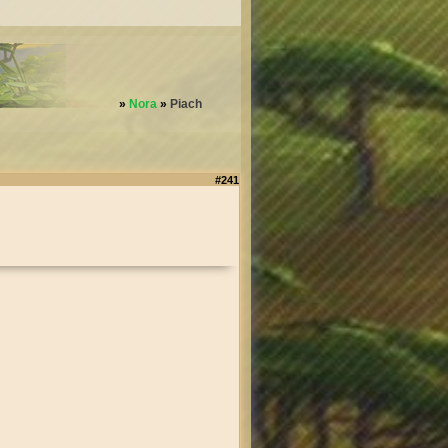
»
Nora
»
Piach
#241