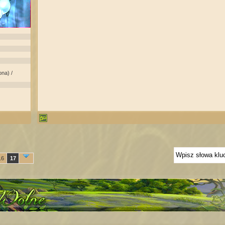
na) /
16
17