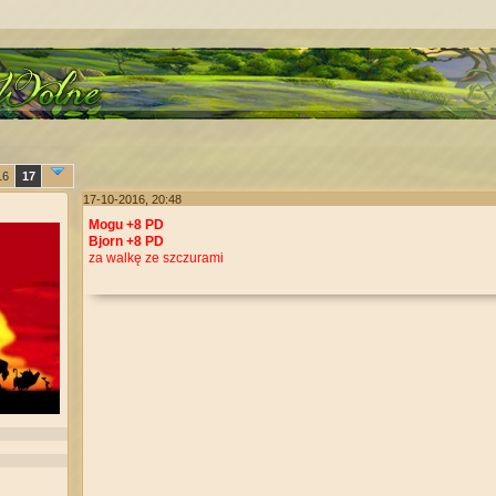
16
17
17-10-2016, 20:48
Mogu +8 PD
Bjorn +8 PD
za walkę ze szczurami