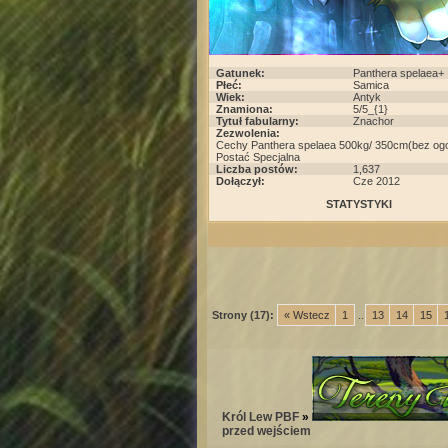
Gatunek:
Panthera spelaea+
Płeć:
Samica
Wiek:
Antyk
Znamiona:
5/5_{1}
Tytuł fabularny:
Znachor
Zezwolenia:
Cechy Panthera spelaea 500kg/ 350cm(bez ogo
Postać Specjalna
Liczba postów:
1,637
Dołączył:
Cze 2012
STATYSTYKI
Strony (17):
« Wstecz
1
...
13
14
15
Król Lew PBF
»
przed wejściem