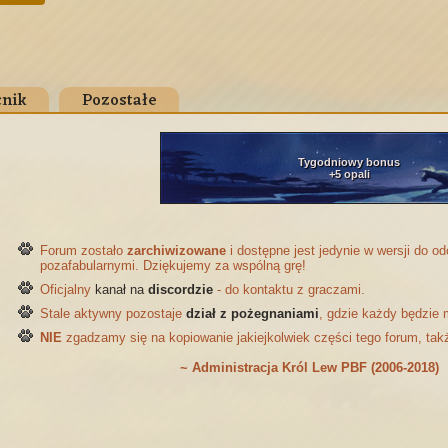
nik
Pozostałe
Tygodniowy bonus
+5 opali
Forum zostało
zarchiwizowane
i dostępne jest jedynie w wersji do 
pozafabularnymi. Dziękujemy za wspólną grę!
Oficjalny
kanał na
discordzie
- do kontaktu z graczami.
Stale aktywny pozostaje
dział z pożegnaniami
, gdzie każdy będzie 
NIE
zgadzamy się na kopiowanie jakiejkolwiek części tego forum, tak
~ Administracja Król Lew PBF (2006-2018)