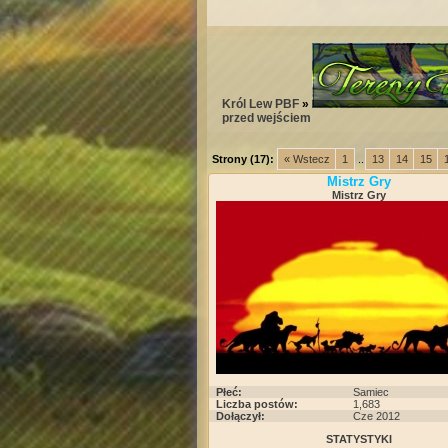
Król Lew PBF
»
przed wejściem
Strony (17):
« Wstecz
1
...
13
14
15
Mistrz Gry
Mistrz Gry
Płeć:
Samiec
Liczba postów:
1,683
Dołączył:
Cze 2012
STATYSTYKI