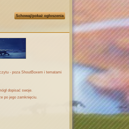
Schowaj/pokaż ogłoszenia
odczytu - poza ShoutBoxem i tematami
mógł dopisać swoje.
że po jego zamknięciu.